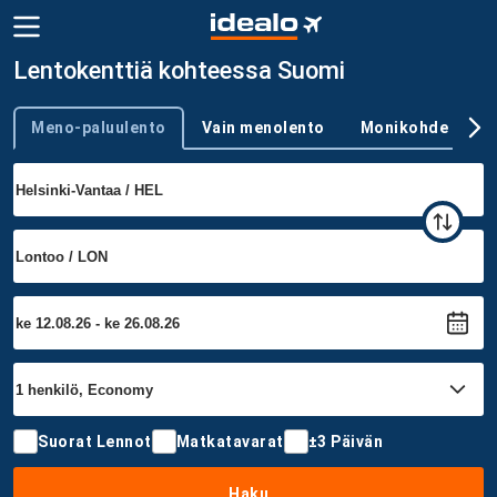
Lentokenttiä kohteessa Suomi
Meno-paluulento
Vain menolento
Monikohde
Trip type
Suorat Lennot
Matkatavarat
±3 Päivän
Haku