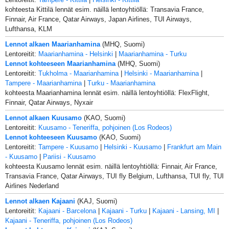
kohteesta Kittilä lennät esim. näillä lentoyhtiöllä: Transavia France,
Finnair, Air France, Qatar Airways, Japan Airlines, TUI Airways,
Lufthansa, KLM
Lennot alkaen Maarianhamina
(MHQ, Suomi)
Lentoreitit:
Maarianhamina - Helsinki
|
Maarianhamina - Turku
Lennot kohteeseen Maarianhamina
(MHQ, Suomi)
Lentoreitit:
Tukholma - Maarianhamina
|
Helsinki - Maarianhamina
|
Tampere - Maarianhamina
|
Turku - Maarianhamina
kohteesta Maarianhamina lennät esim. näillä lentoyhtiöllä: FlexFlight,
Finnair, Qatar Airways, Nyxair
Lennot alkaen Kuusamo
(KAO, Suomi)
Lentoreitit:
Kuusamo - Teneriffa, pohjoinen (Los Rodeos)
Lennot kohteeseen Kuusamo
(KAO, Suomi)
Lentoreitit:
Tampere - Kuusamo
|
Helsinki - Kuusamo
|
Frankfurt am Main
- Kuusamo
|
Pariisi - Kuusamo
kohteesta Kuusamo lennät esim. näillä lentoyhtiöllä: Finnair, Air France,
Transavia France, Qatar Airways, TUI fly Belgium, Lufthansa, TUI fly, TUI
Airlines Nederland
Lennot alkaen Kajaani
(KAJ, Suomi)
Lentoreitit:
Kajaani - Barcelona
|
Kajaani - Turku
|
Kajaani - Lansing, MI
|
Kajaani - Teneriffa, pohjoinen (Los Rodeos)