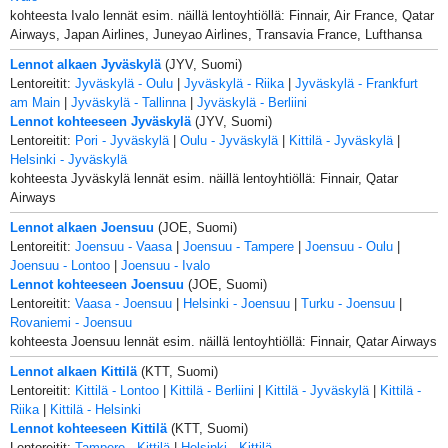
kohteesta Ivalo lennät esim. näillä lentoyhtiöllä: Finnair, Air France, Qatar
Airways, Japan Airlines, Juneyao Airlines, Transavia France, Lufthansa
Lennot alkaen Jyväskylä
(JYV, Suomi)
Lentoreitit:
Jyväskylä - Oulu
|
Jyväskylä - Riika
|
Jyväskylä - Frankfurt
am Main
|
Jyväskylä - Tallinna
|
Jyväskylä - Berliini
Lennot kohteeseen Jyväskylä
(JYV, Suomi)
Lentoreitit:
Pori - Jyväskylä
|
Oulu - Jyväskylä
|
Kittilä - Jyväskylä
|
Helsinki - Jyväskylä
kohteesta Jyväskylä lennät esim. näillä lentoyhtiöllä: Finnair, Qatar
Airways
Lennot alkaen Joensuu
(JOE, Suomi)
Lentoreitit:
Joensuu - Vaasa
|
Joensuu - Tampere
|
Joensuu - Oulu
|
Joensuu - Lontoo
|
Joensuu - Ivalo
Lennot kohteeseen Joensuu
(JOE, Suomi)
Lentoreitit:
Vaasa - Joensuu
|
Helsinki - Joensuu
|
Turku - Joensuu
|
Rovaniemi - Joensuu
kohteesta Joensuu lennät esim. näillä lentoyhtiöllä: Finnair, Qatar Airways
Lennot alkaen Kittilä
(KTT, Suomi)
Lentoreitit:
Kittilä - Lontoo
|
Kittilä - Berliini
|
Kittilä - Jyväskylä
|
Kittilä -
Riika
|
Kittilä - Helsinki
Lennot kohteeseen Kittilä
(KTT, Suomi)
Lentoreitit:
Tampere - Kittilä
|
Helsinki - Kittilä