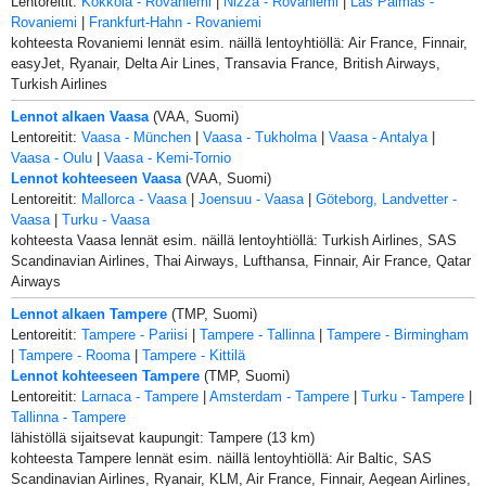
Lentoreitit:
Kokkola - Rovaniemi
|
Nizza - Rovaniemi
|
Las Palmas -
Rovaniemi
|
Frankfurt-Hahn - Rovaniemi
kohteesta Rovaniemi lennät esim. näillä lentoyhtiöllä: Air France, Finnair,
easyJet, Ryanair, Delta Air Lines, Transavia France, British Airways,
Turkish Airlines
Lennot alkaen Vaasa
(VAA, Suomi)
Lentoreitit:
Vaasa - München
|
Vaasa - Tukholma
|
Vaasa - Antalya
|
Vaasa - Oulu
|
Vaasa - Kemi-Tornio
Lennot kohteeseen Vaasa
(VAA, Suomi)
Lentoreitit:
Mallorca - Vaasa
|
Joensuu - Vaasa
|
Göteborg, Landvetter -
Vaasa
|
Turku - Vaasa
kohteesta Vaasa lennät esim. näillä lentoyhtiöllä: Turkish Airlines, SAS
Scandinavian Airlines, Thai Airways, Lufthansa, Finnair, Air France, Qatar
Airways
Lennot alkaen Tampere
(TMP, Suomi)
Lentoreitit:
Tampere - Pariisi
|
Tampere - Tallinna
|
Tampere - Birmingham
|
Tampere - Rooma
|
Tampere - Kittilä
Lennot kohteeseen Tampere
(TMP, Suomi)
Lentoreitit:
Larnaca - Tampere
|
Amsterdam - Tampere
|
Turku - Tampere
|
Tallinna - Tampere
lähistöllä sijaitsevat kaupungit: Tampere (13 km)
kohteesta Tampere lennät esim. näillä lentoyhtiöllä: Air Baltic, SAS
Scandinavian Airlines, Ryanair, KLM, Air France, Finnair, Aegean Airlines,