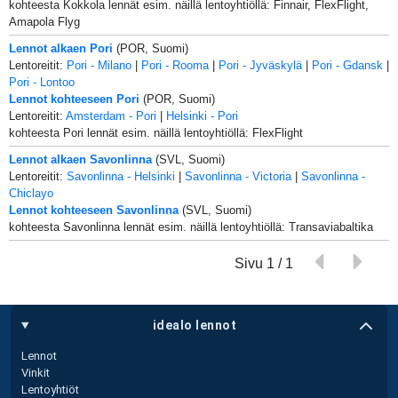
kohteesta Kokkola lennät esim. näillä lentoyhtiöllä: Finnair, FlexFlight,
Amapola Flyg
Lennot alkaen Pori
(POR, Suomi)
Lentoreitit:
Pori - Milano
|
Pori - Rooma
|
Pori - Jyväskylä
|
Pori - Gdansk
|
Pori - Lontoo
Lennot kohteeseen Pori
(POR, Suomi)
Lentoreitit:
Amsterdam - Pori
|
Helsinki - Pori
kohteesta Pori lennät esim. näillä lentoyhtiöllä: FlexFlight
Lennot alkaen Savonlinna
(SVL, Suomi)
Lentoreitit:
Savonlinna - Helsinki
|
Savonlinna - Victoria
|
Savonlinna -
Chiclayo
Lennot kohteeseen Savonlinna
(SVL, Suomi)
kohteesta Savonlinna lennät esim. näillä lentoyhtiöllä: Transaviabaltika
Sivu 1 / 1
idealo lennot
Lennot
Vinkit
Lentoyhtiöt