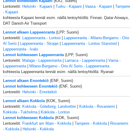
Lennot kohteeseen Kajaani
(KAJ, Suomi)
Lentoreitit:
Helsinki - Kajaani
|
Turku - Kajaani
|
Vaasa - Kajaani
|
Tampere
- Kajaani
kohteesta Kajaani lennät esim. näillä lentoyhtiöllä: Finnair, Qatar Airways,
DAT Danish Air Transport
Lennot alkaen Lappeenranta
(LPP, Suomi)
Lentoreitit:
Lappeenranta - Lontoo
|
Lappeenranta - Milano-Bergamo - Orio
Al Serio
|
Lappeenranta - Skopje
|
Lappeenranta - Lontoo Stansted
|
Lappeenranta - Ivalo
Lennot kohteeseen Lappeenranta
(LPP, Suomi)
Lentoreitit:
Malaga - Lappeenranta
|
Larnaca - Lappeenranta
|
Varna -
Lappeenranta
|
Milano-Bergamo - Orio Al Serio - Lappeenranta
kohteesta Lappeenranta lennät esim. näillä lentoyhtiöllä: Ryanair
Lennot alkaen Enontekiö
(ENF, Suomi)
Lennot kohteeseen Enontekiö
(ENF, Suomi)
Lentoreitit:
Helsinki - Enontekiö
Lennot alkaen Kokkola
(KOK, Suomi)
Lentoreitit:
Kokkola - Göteborg, Landvetter
|
Kokkola - Rovaniemi
|
Kokkola - Tukholma
|
Kokkola - Lontoo
Lennot kohteeseen Kokkola
(KOK, Suomi)
Lentoreitit:
Frankfurt am Main - Kokkola
|
Tampere - Kokkola
|
Rovaniemi
- Kokkola
|
Helsinki - Kokkola