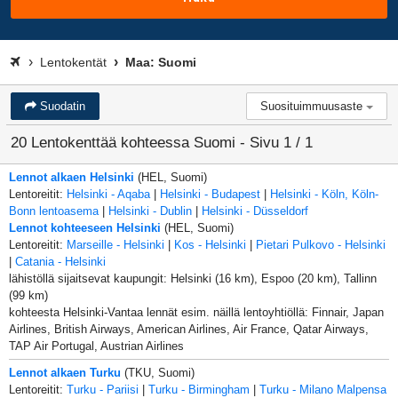
Lentokentät
Maa: Suomi
Suodatin
Suosituimmuusaste
20 Lentokenttää kohteessa Suomi - Sivu 1 / 1
Lennot alkaen Helsinki
(HEL, Suomi)
Lentoreitit:
Helsinki - Aqaba
|
Helsinki - Budapest
|
Helsinki - Köln, Köln-
Bonn lentoasema
|
Helsinki - Dublin
|
Helsinki - Düsseldorf
Lennot kohteeseen Helsinki
(HEL, Suomi)
Lentoreitit:
Marseille - Helsinki
|
Kos - Helsinki
|
Pietari Pulkovo - Helsinki
|
Catania - Helsinki
lähistöllä sijaitsevat kaupungit: Helsinki (16 km), Espoo (20 km), Tallinn
(99 km)
kohteesta Helsinki-Vantaa lennät esim. näillä lentoyhtiöllä: Finnair, Japan
Airlines, British Airways, American Airlines, Air France, Qatar Airways,
TAP Air Portugal, Austrian Airlines
Lennot alkaen Turku
(TKU, Suomi)
Lentoreitit:
Turku - Pariisi
|
Turku - Birmingham
|
Turku - Milano Malpensa