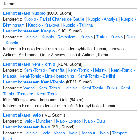
Tarom
Lennot alkaen Kuopio
(KUO, Suomi)
Lentoreitit:
Kuopio - Pariisi Charles de Gaulle
|
Kuopio - Antalya
|
Kuopio -
Birmingham
|
Kuopio - Krakova
|
Kuopio - Tallinna
Lennot kohteeseen Kuopio
(KUO, Suomi)
Lentoreitit:
Helsinki - Kuopio
|
Rovaniemi - Kuopio
|
Turku - Kuopio
|
Oulu
- Kuopio
kohteesta Kuopio lennät esim. näillä lentoyhtiöllä: Finnair, Juneyao
Airlines, Air France, Qatar Airways, Turkish Airlines, Iberia
Lennot alkaen Kemi-Tornio
(KEM, Suomi)
Lentoreitit:
Kemi-Tornio - Teneriffa
|
Kemi-Tornio - Helsinki
|
Kemi-Tornio -
Malaga
|
Kemi-Tornio - Linz-Hoersching
|
Kemi-Tornio - Berliini
Lennot kohteeseen Kemi-Tornio
(KEM, Suomi)
Lentoreitit:
Vaasa - Kemi-Tornio
|
Helsinki - Kemi-Tornio
|
Turku - Kemi-
Tornio
|
Tampere - Kemi-Tornio
lähistöllä sijaitsevat kaupungit: Oulu (94 km)
kohteesta Kemi-Tornio lennät esim. näillä lentoyhtiöllä: Finnair
Lennot alkaen Ivalo
(IVL, Suomi)
Lentoreitit:
Ivalo - München
|
Ivalo - Lontoo
|
Ivalo - Oulu
Lennot kohteeseen Ivalo
(IVL, Suomi)
Lentoreitit:
Helsinki - Ivalo
|
Vaasa - Ivalo
|
Joensuu - Ivalo
|
Tampere -
Ivalo