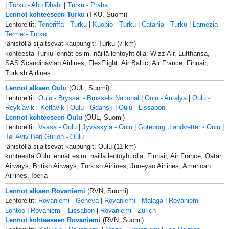
|
Turku - Abu Dhabi
|
Turku - Praha
Lennot kohteeseen Turku
(TKU, Suomi)
Lentoreitit:
Teneriffa - Turku
|
Kuopio - Turku
|
Catania - Turku
|
Lamezia
Terme - Turku
lähistöllä sijaitsevat kaupungit: Turku (7 km)
kohteesta Turku lennät esim. näillä lentoyhtiöllä: Wizz Air, Lufthansa,
SAS Scandinavian Airlines, FlexFlight, Air Baltic, Air France, Finnair,
Turkish Airlines
Lennot alkaen Oulu
(OUL, Suomi)
Lentoreitit:
Oulu - Bryssel - Brussels National
|
Oulu - Antalya
|
Oulu -
Reykjavik - Keflavik
|
Oulu - Gdansk
|
Oulu - Lissabon
Lennot kohteeseen Oulu
(OUL, Suomi)
Lentoreitit:
Vaasa - Oulu
|
Jyväskylä - Oulu
|
Göteborg, Landvetter - Oulu
|
Tel Aviv Ben Gurion - Oulu
lähistöllä sijaitsevat kaupungit: Oulu (11 km)
kohteesta Oulu lennät esim. näillä lentoyhtiöllä: Finnair, Air France, Qatar
Airways, British Airways, Turkish Airlines, Juneyao Airlines, American
Airlines, Iberia
Lennot alkaen Rovaniemi
(RVN, Suomi)
Lentoreitit:
Rovaniemi - Geneva
|
Rovaniemi - Malaga
|
Rovaniemi -
Lontoo
|
Rovaniemi - Lissabon
|
Rovaniemi - Zürich
Lennot kohteeseen Rovaniemi
(RVN, Suomi)