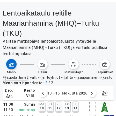
Lentoaikataulu reitille
Maarianhamina (MHQ)–Turku
(TKU)
Valitse matkapäivä lentoaikataulusta yhteydelle
Maarianhamina (MHQ)–Turku (TKU) ja vertaile edullisia
lentotarjouksia.
meno
paluu
matkustajat
tarjoukset
suodattimet
välil.
lentoyhtiöt
lähtö
saapuminen
kesto
Aktiiviset suodattimet
ei mitään
Meno corrispondente
2
/
2
dep.
kesto
. elokuuta 2026
10.–16. elokuuta 2026
17.–2
arr.
välil.
11.00
30min
MA
TI
KE
TO
PE
10
11
12
13
14
11.30
non-stop