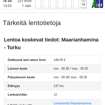
16.00
22t 5min
SU
16
14.05
1
välil.
Tärkeitä lentotietoja
Lentoa koskevat tiedot: Maarianhamina
- Turku
Outbound and return from
148,00 €
Lennon kesto
min.. 00:30 / max.. 00:35
Paluulennon kesto
min.. 00:30/ max.. 00:35
Etäisyys
137 km
Lentoa/viikko
12
Lentokenttä Maarianhamina