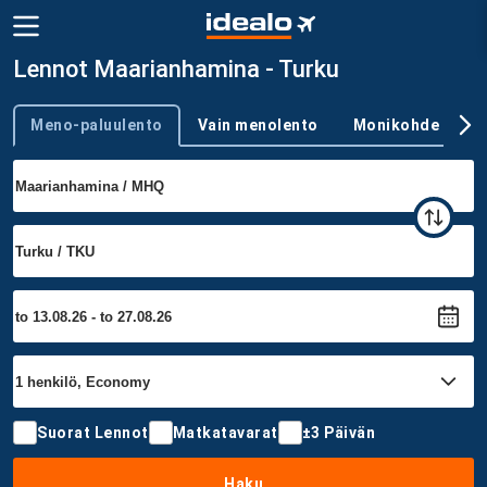
Lennot Maarianhamina - Turku
Meno-paluulento
Vain menolento
Monikohde
Trip type
Suorat Lennot
Matkatavarat
±3 Päivän
Haku