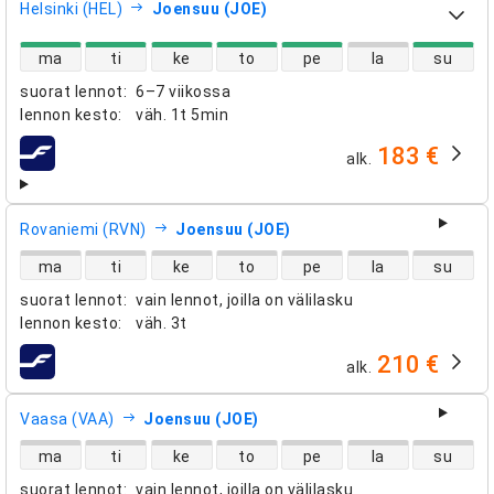
Helsinki (HEL)
Joensuu (JOE)
suorien lentojen saatavuus
ma
ti
ke
to
pe
la
su
suorat lennot
:
6–7 viikossa
lennon kesto
:
väh.
1t 5min
183 €
alk.
lentoyhtiöt
Rovaniemi (RVN)
Joensuu (JOE)
suorien lentojen saatavuus
ma
ti
ke
to
pe
la
su
suorat lennot
:
vain lennot, joilla on välilasku
lennon kesto
:
väh.
3t
210 €
alk.
lentoyhtiöt
Vaasa (VAA)
Joensuu (JOE)
suorien lentojen saatavuus
ma
ti
ke
to
pe
la
su
suorat lennot
:
vain lennot, joilla on välilasku