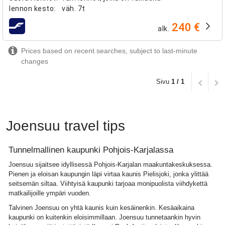
lennon kesto
:
väh.
7t
240 €
alk.
lentoyhtiöt
Prices based on recent searches, subject to last-minute
changes
Sivu
1 / 1
Joensuu travel tips
Tunnelmallinen kaupunki Pohjois-Karjalassa
Joensuu sijaitsee idyllisessä Pohjois-Karjalan maakuntakeskuksessa.
Pienen ja eloisan kaupungin läpi virtaa kaunis Pielisjoki, jonka ylittää
seitsemän siltaa. Viihtyisä kaupunki tarjoaa monipuolista viihdykettä
matkailijoille ympäri vuoden.
Talvinen Joensuu on yhtä kaunis kuin kesäinenkin. Kesäaikaina
kaupunki on kuitenkin eloisimmillaan. Joensuu tunnetaankin hyvin