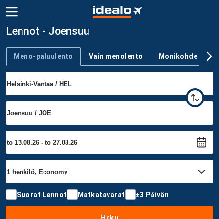
Lennot - Joensuu
Meno-paluulento
Vain menolento
Monikohde
Trip type
Suorat Lennot
Matkatavarat
±3 Päivän
Haku