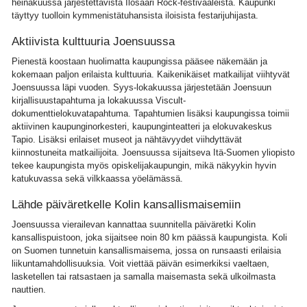
heinäkuussa järjestettävistä Ilosaari Rock-festivaaleista. Kaupunki
täyttyy tuolloin kymmenistätuhansista iloisista festarijuhijasta.
Aktiivista kulttuuria Joensuussa
Pienestä koostaan huolimatta kaupungissa pääsee näkemään ja
kokemaan paljon erilaista kulttuuria. Kaikenikäiset matkailijat viihtyvät
Joensuussa läpi vuoden. Syys-lokakuussa järjestetään Joensuun
kirjallisuustapahtuma ja lokakuussa Viscult-
dokumenttielokuvatapahtuma. Tapahtumien lisäksi kaupungissa toimii
aktiivinen kaupunginorkesteri, kaupunginteatteri ja elokuvakeskus
Tapio. Lisäksi erilaiset museot ja nähtävyydet viihdyttävät
kiinnostuneita matkailijoita. Joensuussa sijaitseva Itä-Suomen yliopisto
tekee kaupungista myös opiskelijakaupungin, mikä näkyykin hyvin
katukuvassa sekä vilkkaassa yöelämässä.
Lähde päiväretkelle Kolin kansallismaisemiin
Joensuussa vierailevan kannattaa suunnitella päiväretki Kolin
kansallispuistoon, joka sijaitsee noin 80 km päässä kaupungista. Koli
on Suomen tunnetuin kansallismaisema, jossa on runsaasti erilaisia
liikuntamahdollisuuksia. Voit viettää päivän esimerkiksi vaeltaen,
lasketellen tai ratsastaen ja samalla maisemasta sekä ulkoilmasta
nauttien.