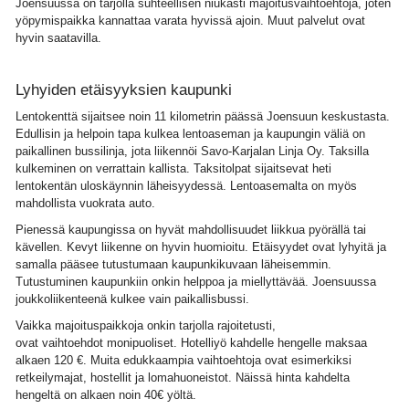
Joensuussa on tarjolla suhteellisen niukasti majoitusvaihtoehtoja, joten
yöpymispaikka kannattaa varata hyvissä ajoin. Muut palvelut ovat
hyvin saatavilla.
Lyhyiden etäisyyksien kaupunki
Lentokenttä sijaitsee noin 11 kilometrin päässä Joensuun keskustasta.
Edullisin ja helpoin tapa kulkea lentoaseman ja kaupungin väliä on
paikallinen bussilinja, jota liikennöi Savo-Karjalan Linja Oy. Taksilla
kulkeminen on verrattain kallista. Taksitolpat sijaitsevat heti
lentokentän uloskäynnin läheisyydessä. Lentoasemalta on myös
mahdollista vuokrata auto.
Pienessä kaupungissa on hyvät mahdollisuudet liikkua pyörällä tai
kävellen. Kevyt liikenne on hyvin huomioitu. Etäisyydet ovat lyhyitä ja
samalla pääsee tutustumaan kaupunkikuvaan läheisemmin.
Tutustuminen kaupunkiin onkin helppoa ja miellyttävää. Joensuussa
joukkoliikenteenä kulkee vain paikallisbussi.
Vaikka majoituspaikkoja onkin tarjolla rajoitetusti,
ovat vaihtoehdot monipuoliset. Hotelliyö kahdelle hengelle maksaa
alkaen 120 €. Muita edukkaampia vaihtoehtoja ovat esimerkiksi
retkeilymajat, hostellit ja lomahuoneistot. Näissä hinta kahdelta
hengeltä on alkaen noin 40€ yöltä.