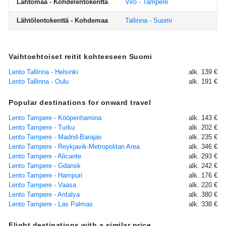
Lähtömaa - Kohdelentokenttä
Viro - Tampere
Lähtölentokenttä - Kohdemaa
Tallinna - Suomi
Vaihtoehtoiset reitit kohteeseen Suomi
Lento Tallinna - Helsinki
alk. 139 €
Lento Tallinna - Oulu
alk. 191 €
Popular destinations for onward travel
Lento Tampere - Kööpenhamina
alk. 143 €
Lento Tampere - Turku
alk. 202 €
Lento Tampere - Madrid-Barajas
alk. 235 €
Lento Tampere - Reykjavik-Metropolitan Area
alk. 346 €
Lento Tampere - Alicante
alk. 293 €
Lento Tampere - Gdansk
alk. 242 €
Lento Tampere - Hampuri
alk. 176 €
Lento Tampere - Vaasa
alk. 220 €
Lento Tampere - Antalya
alk. 380 €
Lento Tampere - Las Palmas
alk. 338 €
Flight destinations with a similar price