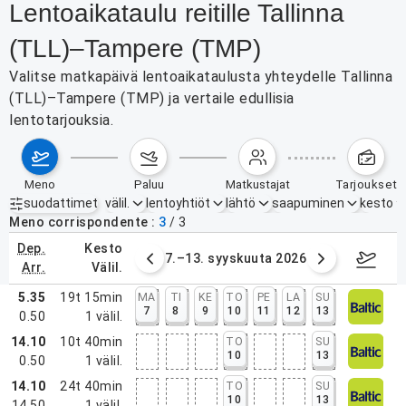
Lentoaikataulu reitille Tallinna
(TLL)–Tampere (TMP)
Valitse matkapäivä lentoaikataulusta yhteydelle Tallinna
(TLL)–Tampere (TMP) ja vertaile edullisia
lentotarjouksia.
meno
paluu
matkustajat
tarjoukset
suodattimet
välil.
lentoyhtiöt
lähtö
saapuminen
kesto
Aktiiviset suodattimet
ei mitään
Meno corrispondente
3
/
3
dep.
kesto
1.8.–6.9.2026
7.–13. syyskuuta 2026
14.–20
arr.
välil.
5.35
19t 15min
MA
TI
KE
TO
PE
LA
SU
7
8
9
10
11
12
13
0.50
1
välil.
14.10
10t 40min
TO
SU
10
13
0.50
1
välil.
14.10
24t 40min
TO
SU
10
13
14.50
1
välil.