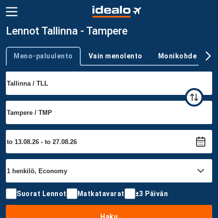
Lennot Tallinna - Tampere
Meno-paluulento
Vain menolento
Monikohde
Trip type
Suorat Lennot
Matkatavarat
±3 Päivän
Haku