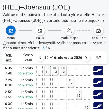
(HEL)–Joensuu (JOE)
Valitse matkapäivä lentoaikataulusta yhteydelle Helsinki
(HEL)–Joensuu (JOE) ja vertaile edullisia lentotarjouksia.
meno
paluu
matkustajat
tarjoukset
suodattimet
välil.
lentoyhtiöt
lähtö
saapuminen
kesto
Aktiiviset suodattimet
ei mitään
Meno corrispondente
6
/
6
dep.
kesto
. elokuuta 2026
10.–16. elokuuta 2026
17.–2
arr.
välil.
6.35
1t 5min
TI
KE
TO
11
12
13
7.40
non-stop
7.25
1t 5min
PE
14
8.30
non-stop
12.50
1t 5min
LA
15
13.55
non-stop
16.30
1t 5min
SU
16
17.35
non-stop