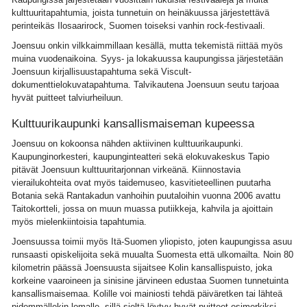
kulttuuritapahtumia, joista tunnetuin on heinäkuussa järjestettävä
perinteikäs Ilosaarirock, Suomen toiseksi vanhin rock-festivaali.
Joensuu onkin vilkkaimmillaan kesällä, mutta tekemistä riittää myös
muina vuodenaikoina. Syys- ja lokakuussa kaupungissa järjestetään
Joensuun kirjallisuustapahtuma sekä Viscult-
dokumenttielokuvatapahtuma. Talvikautena Joensuun seutu tarjoaa
hyvät puitteet talviurheiluun.
Kulttuurikaupunki kansallismaiseman kupeessa
Joensuu on kokoonsa nähden aktiivinen kulttuurikaupunki.
Kaupunginorkesteri, kaupunginteatteri sekä elokuvakeskus Tapio
pitävät Joensuun kulttuuritarjonnan virkeänä. Kiinnostavia
vierailukohteita ovat myös taidemuseo, kasvitieteellinen puutarha
Botania sekä Rantakadun vanhoihin puutaloihin vuonna 2006 avattu
Taitokortteli, jossa on muun muassa putiikkeja, kahvila ja ajoittain
myös mielenkiintoisia tapahtumia.
Joensuussa toimii myös Itä-Suomen yliopisto, joten kaupungissa asuu
runsaasti opiskelijoita sekä muualta Suomesta että ulkomailta. Noin 80
kilometrin päässä Joensuusta sijaitsee Kolin kansallispuisto, joka
korkeine vaaroineen ja sinisine järvineen edustaa Suomen tunnetuinta
kansallismaisemaa. Kolille voi mainiosti tehdä päiväretken tai lähteä
pidemmällekin lomalle, sillä sieltä löytyy hyvät puitteet esimerkiksi