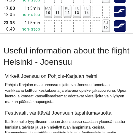
17.00
1t 5min
MA
TI
KE
TO
PE
10
11
12
13
14
18.05
non-stop
23.35
1t 5min
SU
16
0.40
non-stop
Useful information about the flight
Helsinki - Joensuu
Virkeä Joensuu on Pohjois-Karjalan helmi
Pohjois-Karjalan maakunnassa sijaitseva Joensuu tunnetaan
värikkäänä kulttuurikeskuksena ja elävänä opiskelijakaupunkina. Upea
luonto ja komeat kansallismaisemat odottavat vierailijoita vain lyhyen
matkan päässä kaupungista.
Festivaalit värittävät Joensuun tapahtumavuotta
Itä-Suomelle tyypilliseen tapaan Joensuussa saadaan yleensä nauttia
lumisista talvista ja usein miellyttävän lämpimistä kesistä.
Kaupungissa järjestetään vuosittain lukuisia festivaaleja ja muita