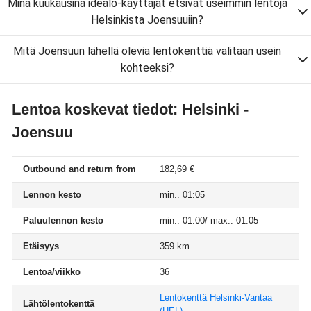
Minä kuukausina idealo-käyttäjät etsivät useimmin lentoja
Helsinkista Joensuuiin?
Mitä Joensuun lähellä olevia lentokenttiä valitaan usein
kohteeksi?
Lentoa koskevat tiedot: Helsinki -
Joensuu
Outbound and return from
182,69 €
Lennon kesto
min.. 01:05
Paluulennon kesto
min.. 01:00/ max.. 01:05
Etäisyys
359 km
Lentoa/viikko
36
Lentokenttä Helsinki-Vantaa
Lähtölentokenttä
(HEL)