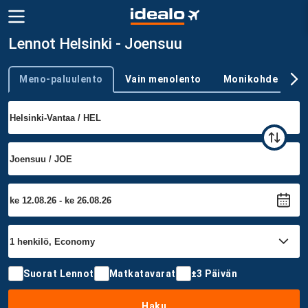
Lennot Helsinki - Joensuu
Meno-paluulento
Vain menolento
Monikohde
Trip type
Suorat Lennot
Matkatavarat
±3 Päivän
Haku