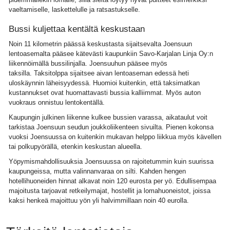
vaeltamiselle, laskettelulle ja ratsastukselle.
Bussi kuljettaa kentältä keskustaan
Noin 11 kilometrin päässä keskustasta sijaitsevalta Joensuun
lentoasemalta pääsee kätevästi kaupunkiin Savo-Karjalan Linja Oy:n
liikennöimällä bussilinjalla. Joensuuhun pääsee myös
taksilla. Taksitolppa sijaitsee aivan lentoaseman edessä heti
uloskäynnin läheisyydessä. Huomioi kuitenkin, että taksimatkan
kustannukset ovat huomattavasti bussia kalliimmat. Myös auton
vuokraus onnistuu lentokentällä.
Kaupungin julkinen liikenne kulkee bussien varassa, aikataulut voit
tarkistaa Joensuun seudun joukkoliikenteen sivuilta. Pienen kokonsa
vuoksi Joensuussa on kuitenkin mukavan helppo liikkua myös kävellen
tai polkupyörällä, etenkin keskustan alueella.
Yöpymismahdollisuuksia Joensuussa on rajoitetummin kuin suurissa
kaupungeissa, mutta valinnanvaraa on silti. Kahden hengen
hotellihuoneiden hinnat alkavat noin 120 eurosta per yö. Edullisempaa
majoitusta tarjoavat retkeilymajat, hostellit ja lomahuoneistot, joissa
kaksi henkeä majoittuu yön yli halvimmillaan noin 40 eurolla.