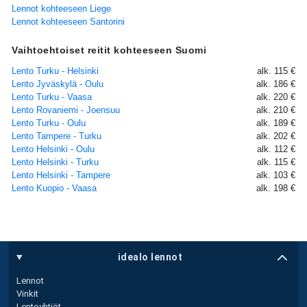
Lennot kohteeseen Liege
Lennot kohteeseen Santorini
Vaihtoehtoiset reitit kohteeseen Suomi
Lento Turku - Helsinki
alk. 115 €
Lento Jyväskylä - Oulu
alk. 186 €
Lento Turku - Vaasa
alk. 220 €
Lento Rovaniemi - Joensuu
alk. 210 €
Lento Turku - Oulu
alk. 189 €
Lento Tampere - Turku
alk. 202 €
Lento Helsinki - Oulu
alk. 112 €
Lento Helsinki - Turku
alk. 115 €
Lento Helsinki - Tampere
alk. 103 €
Lento Kuopio - Vaasa
alk. 198 €
idealo lennot
Lennot
Vinkit
Lentoyhtiöt