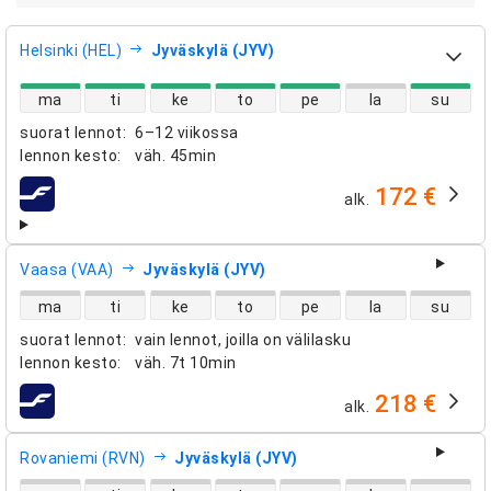
Helsinki (HEL)
Jyväskylä (JYV)
suorien lentojen saatavuus
ma
ti
ke
to
pe
la
su
suorat lennot
:
6–12 viikossa
lennon kesto
:
väh.
45min
172 €
alk.
lentoyhtiöt
Vaasa (VAA)
Jyväskylä (JYV)
suorien lentojen saatavuus
ma
ti
ke
to
pe
la
su
suorat lennot
:
vain lennot, joilla on välilasku
lennon kesto
:
väh.
7t 10min
218 €
alk.
lentoyhtiöt
Rovaniemi (RVN)
Jyväskylä (JYV)
suorien lentojen saatavuus