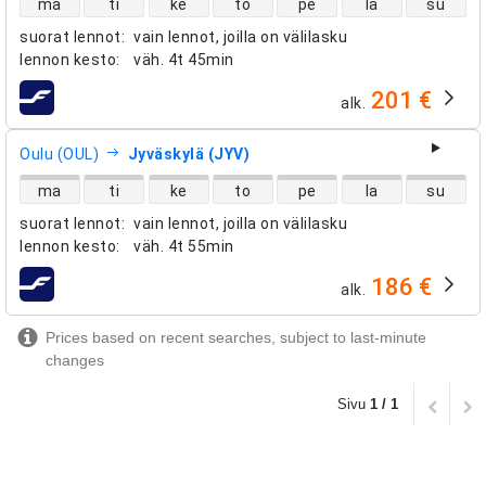
ma
ti
ke
to
pe
la
su
suorat lennot
:
vain lennot, joilla on välilasku
lennon kesto
:
väh.
4t 45min
201 €
alk.
lentoyhtiöt
Oulu (OUL)
Jyväskylä (JYV)
suorien lentojen saatavuus
ma
ti
ke
to
pe
la
su
suorat lennot
:
vain lennot, joilla on välilasku
lennon kesto
:
väh.
4t 55min
186 €
alk.
lentoyhtiöt
Prices based on recent searches, subject to last-minute
changes
Sivu
1 / 1