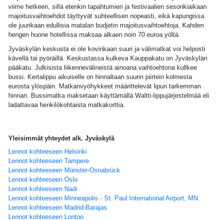
viime hetkeen, sillä etenkin tapahtumien ja festivaalien sesonkiaikaan
majoitusvaihtoehdot täyttyvät suhteellisen nopeasti, eikä kapungissa
ole juurikaan edullisia matalan budjetin majoitusvaihtoehtoja. Kahden
hengen huone hotellissa maksaa alkaen noin 70 euroa yöltä.
Jyväskylän keskusta ei ole kovinkaan suuri ja välimatkat voi helposti
kävellä tai pyöräillä. Keskustassa kulkeva Kauppakatu on Jyväskylän
pääkatu. Julkisista liikennevälineistä ainoana vaihtoehtona kullkee
bussi. Kertalippu aikuiselle on hinnaltaan suurin piirtein kolmesta
eurosta ylöspäin. Matkanvyöhykkeet määrittelevät lipun tarkemman
hinnan. Bussimatka maksetaan käyttämällä Waltti-lippujärjestelmää eli
ladattavaa henkilökohtaista matkakorttia.
Yleisimmät yhteydet alk. Jyväskylä
Lennot kohteeseen Helsinki
Lennot kohteeseen Tampere
Lennot kohteeseen Münster-Osnabrück
Lennot kohteeseen Oslo
Lennot kohteeseen Nadi
Lennot kohteeseen Minneapolis - St. Paul International Airport, MN
Lennot kohteeseen Madrid-Barajas
Lennot kohteeseen Lontoo