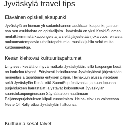
Jyväskylä travel tips
Eläväinen opiskelijakaupunki
Jyväskylä on hieman yli sadantuhannen asukkaan kaupunki, ja suuri
osa sen asukkaista on opiskelijoita. Jyväskylä on yksi Keski-Suomen
merkittävimmistä kaupungeista ja siellä järjestetään joka vuosi erilaisia
mukaansatempaavia urheilutapahtumia, musiikkijuhlia sekä muita
kulttuuririentoja.
Kesän kiehtovat kulttuuritapahtumat
Erityisesti kesällä on hyvä matkata Jyväskylään, sillä kaupungin kesä
on karkeloa täynnä. Erityisesti heinäkuussa Jyväskylässä järjestetään
monenlaisia tapahtumia erityisen paljon. Heinäkuun alussa vietetään
sekä Jyväskylän Kesä- että SuomiPop-festivaalia, ja kuun lopussa
purjehduksen harrastajat ja ystävät kokoontuvat Jyväskylän
saaristokaupunginosaan Säynätsaloon nauttimaan
Päijännepurjehduksen kilpailutunnelmista. Heinä- elokuun vaihteessa
Neste Oil Rally ottaa Jyväskylän haltuunsa.
Kulttuuria kesät talvet