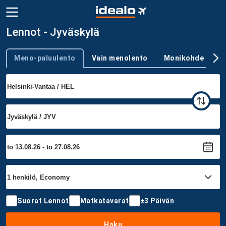
Lennot - Jyväskylä
Meno-paluulento
Vain menolento
Monikohde
Trip type
Suorat Lennot
Matkatavarat
±3 Päivän
Haku