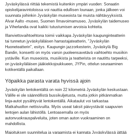
Jyväskylässä riittää tekemistä kuitenkin ympäri vuoden: Sonaatin
opiskelijaravintoloissa voi nauttia edullisen lounaan, jonka jälkeen voi
suunnata joihinkin Jyväskylän museoista tai muista nähtävyyksistä.
Alvar Aalto -museo, Suomen Ilmavoimamuseo, Jyväskylän taidemuseo
ja Viherlandia ovat kaikki tutustumisen arvoisia kohteita.
Illanviettovaihtoehtona toimii vaikkapa Jyväskylän kaupunginteatterin
tai tunnetun jyväskyläläisen harrastajateatterin, "Jyväskylän
Huoneteatterin", esitys. Kaupungin jazzorkesterin, Jyväskylä Big
Bandin, konsertti on myös varsin puoleensavetävä vaihtoehto musiikin
ystäville. Kun museoista, musiikista ja teatterista on nautittu tarpeeksi,
on jyväskyläläisen jääkiekkojoukkueen, JYPin, ottelun seuraaminen
kotikentällä paikallaan.
Yöpaikka parasta varata hyvissä ajoin
Jyväskylän lentokentältä on noin 22 kilometriä Jyväskylän keskustaan.
Välille ei ole säännöllistä bussikuljetusta, mutta jotkin pitkänmatkan
linja-autot pysähtyvät lentokentällä. Aikataulut voi tarkastaa
Matkahuollon nettisivuilta. Myös useat taksit päivystävät saapuvien
lentojen aulan lähistöllä. Lentoasemalla on myös
autonvuokrauspalveluita, joten oman auton vuokraaminen on
mahdollista.
Majoituksen suunnitelua ja varaamista ei kannata Jyväskylässä jättää