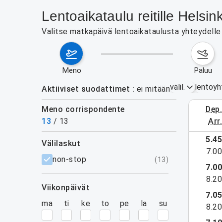
Lentoaikataulu reitille Hels
Valitse matkapäivä lentoaikataulusta yhteydelle H
meno
paluu
välil.
lentoyh
Aktiiviset suodattimet
ei mitään
Meno corrispondente
dep
3.–9. el
13
/
13
arr
5.4
välilaskut
7.0
suodattimet
non-stop
(
13
)
7.0
8.2
viikonpäivät
7.0
ma
ti
ke
to
pe
la
su
8.2