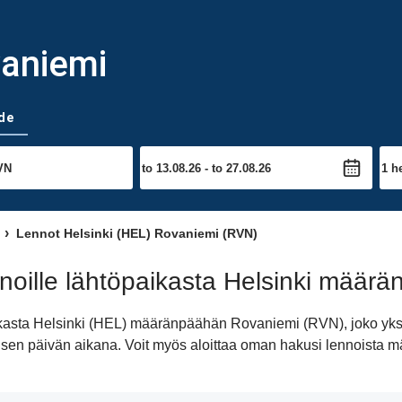
vaniemi
de
Lennot Helsinki (HEL) Rovaniemi (RVN)
noille lähtöpaikasta Helsinki määr
aikasta Helsinki (HEL) määränpäähän Rovaniemi (RVN), joko yk
iimeisen päivän aikana. Voit myös aloittaa oman hakusi lennois