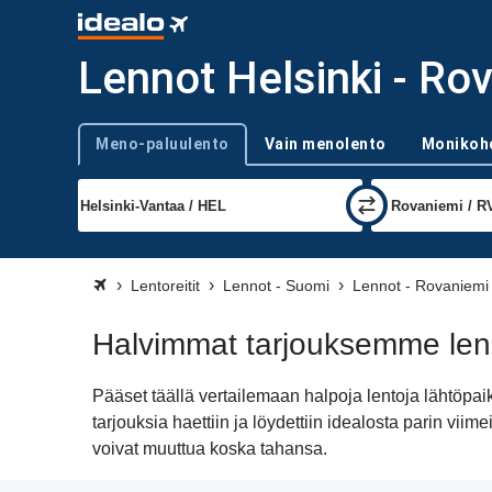
Lennot Helsinki - Ro
Meno-paluulento
Vain menolento
Monikoh
Trip type
Lentoreitit
Lennot - Suomi
Lennot - Rovaniemi
Halvimmat tarjouksemme len
Pääset täällä vertailemaan halpoja lentoja lähtöp
tarjouksia haettiin ja löydettiin idealosta parin v
voivat muuttua koska tahansa.