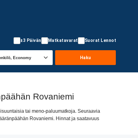
±3 Päivän
Matkatavarat
Suorat Lennot
Haku
änpäähän Rovaniemi
sisuuntaisia tai meno-paluumatkoja. Seuraavia
ta määränpäähän Rovaniemi. Hinnat ja saatavuus