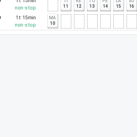
0
1t 15min
TI
KE
TO
PE
LA
SU
11
12
13
14
15
16
5
non-stop
0
1t 15min
MA
10
5
non-stop