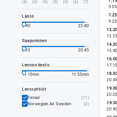
7.1
(
6
)
(
5
)
(
5
)
(
5
)
(
5
)
(
6
)
(
7
)
9.0
7.2
lähtö
9.2
5.45
23.40
12.2
13.3
saapuminen
14.2
0.35
20.45
15.4
16.0
lennon kesto
17.1
18.5
1t 15min
1t 55min
20.4
19.0
lentoyhtiöt
20.2
Finnair
(
11
)
19.3
Norwegian Air Sweden
(
2
)
20.4