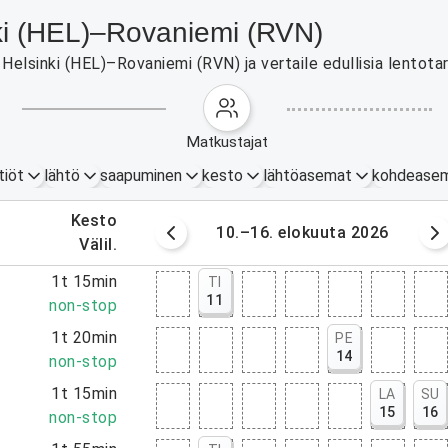
inki (HEL)–Rovaniemi (RVN)
elsinki (HEL)–Rovaniemi (RVN) ja vertaile edullisia lentotar
matkustajat
tiöt
lähtö
saapuminen
kesto
lähtöasemat
kohdease
.
kesto
okuuta 2026
10.–16. elokuuta 2026
.
välil.
5
1t 15min
TI
11
0
non-stop
0
1t 20min
PE
14
0
non-stop
5
1t 15min
LA
SU
15
16
0
non-stop