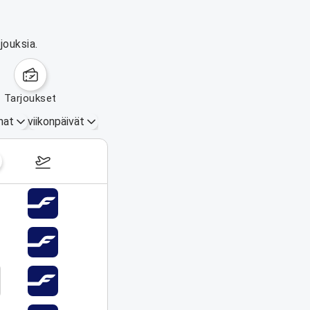
jouksia.
tarjoukset
mat
viikonpäivät
17.–23. elokuuta 2026