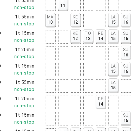
0
1t 55min
TI
11
5
non-stop
5
1t 55min
MA
KE
LA
SU
10
12
15
16
0
non-stop
0
1t 15min
KE
TO
PE
LA
SU
12
13
14
15
16
5
non-stop
0
1t 20min
SU
16
0
non-stop
0
1t 15min
LA
SU
15
16
5
non-stop
0
1t 55min
LA
15
5
non-stop
0
1t 20min
PE
14
0
non-stop
0
1t 15min
SU
16
5
non-stop