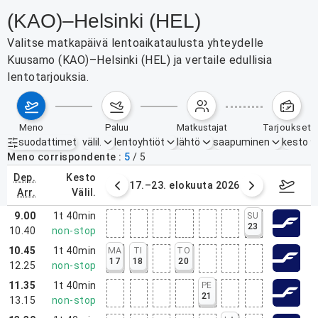
(KAO)–Helsinki (HEL)
Valitse matkapäivä lentoaikataulusta yhteydelle
Kuusamo (KAO)–Helsinki (HEL) ja vertaile edullisia
lentotarjouksia.
meno
paluu
matkustajat
tarjoukset
suodattimet
välil.
lentoyhtiöt
lähtö
saapuminen
kesto
Aktiiviset suodattimet
ei mitään
Meno corrispondente
5
/
5
dep.
kesto
6. elokuuta 2026
17.–23. elokuuta 2026
24.–3
arr.
välil.
9.00
1t 40min
SU
23
10.40
non-stop
10.45
1t 40min
MA
TI
TO
17
18
20
12.25
non-stop
11.35
1t 40min
PE
21
13.15
non-stop