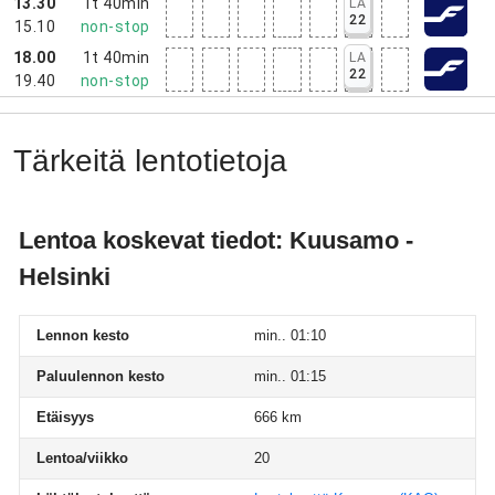
13.30
1t 40min
LA
22
15.10
non-stop
18.00
1t 40min
LA
22
19.40
non-stop
Tärkeitä lentotietoja
Lentoa koskevat tiedot: Kuusamo -
Helsinki
Lennon kesto
min.. 01:10
Paluulennon kesto
min.. 01:15
Etäisyys
666 km
Lentoa/viikko
20