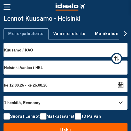
Lennot Kuusamo - Helsinki
Meno-paluulento
Vain menolento
Monikohde
Trip type
Suorat Lennot
Matkatavarat
±3 Päivän
Haku