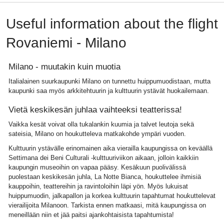
Useful information about the flight
Rovaniemi - Milano
Milano - muutakin kuin muotia
Italialainen suurkaupunki Milano on tunnettu huippumuodistaan, mutta
kaupunki saa myös arkkitehtuurin ja kulttuurin ystävät huokailemaan.
Vietä keskikesän juhlaa vaihteeksi teatterissa!
Vaikka kesät voivat olla tukalankin kuumia ja talvet leutoja sekä
sateisia, Milano on houkutteleva matkakohde ympäri vuoden.
Kulttuurin ystävälle erinomainen aika vierailla kaupungissa on keväällä
Settimana dei Beni Culturali -kulttuuriviikon aikaan, jolloin kaikkiin
kaupungin museoihin on vapaa pääsy. Kesäkuun puolivälissä
puolestaan keskikesän juhla, La Notte Bianca, houkuttelee ihmisiä
kauppoihin, teattereihin ja ravintoloihin läpi yön. Myös lukuisat
huippumuodin, jalkapallon ja korkea kulttuurin tapahtumat houkuttelevat
vierailijoita Milanoon. Tarkista ennen matkaasi, mitä kaupungissa on
meneillään niin et jää paitsi ajankohtaisista tapahtumista!