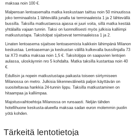
maksaa noin 100 €.
Malpensan lentoasemalta matka keskustaan taittuu noin 50 minuutissa
joko terminaalista 1 lähtevällä junalla tai terminaaleista 1 ja 2 lähtevällä
bussilla. Taksilla matkustaessa ajassa ei juuri voita, sillä matka kestää
yhtälailla vajaan tunnin. Taksi on luonnollisesti myös julkisia kalliimpi
matkustustapa. Taksitolpat sijaitsevat terminaaleissa 1 ja 2.
Linaten lentoasema sijaitsee lentoasemista kaikkein lähimpänä Milanon
keskustaa. Lentoaseman ja keskustan välillä kulkevalla bussilinjalla 73
tai X73 matka maksaa noin 1,5 €. Taksitolppa on saapuvien lentojen
aulassa, uloskäynnin nro 5 kohdalta. Matka taksilla kustantaa noin 40
€.
Edullisin ja nopein matkustustapa paikasta toiseen siirtymiseen
Milanossa on metro. Julkisia liikennevälineitä paljon käyttävän on
suositeltavaa hankkia 24-tunnin lippu. Taksilla matkustaminen on
hitaampaa ja kalliimpaa.
Majoitusvaihtoehtoja Milanossa on runsaasti. Neljän tähden
hotellihuone keskusta-alueella maksaa sadan euron molemmin puolin
yötä kohden.
Tärkeitä lentotietoja