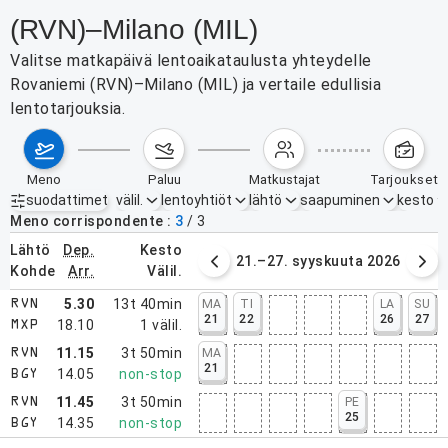
(RVN)–Milano (MIL)
Valitse matkapäivä lentoaikataulusta yhteydelle
Rovaniemi (RVN)–Milano (MIL) ja vertaile edullisia
lentotarjouksia.
meno
paluu
matkustajat
tarjoukset
suodattimet
välil.
lentoyhtiöt
lähtö
saapuminen
kesto
Aktiiviset suodattimet
ei mitään
Meno corrispondente
3
/
3
lähtö
dep.
kesto
14.–20. syyskuuta 2026
21.–27. syyskuuta 2026
kohde
arr.
välil.
5.30
13t 40min
MA
TI
LA
SU
RVN
21
22
26
27
18.10
1
välil.
MXP
11.15
3t 50min
MA
RVN
21
14.05
non-stop
BGY
11.45
3t 50min
PE
RVN
25
14.35
non-stop
BGY