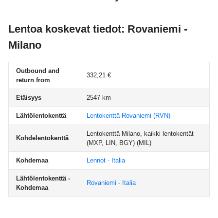
Lentoa koskevat tiedot: Rovaniemi -
Milano
Outbound and
332,21 €
return from
Etäisyys
2547 km
Lähtölentokenttä
Lentokenttä Rovaniemi
(RVN)
Lentokenttä Milano, kaikki lentokentät
Kohdelentokenttä
(MXP, LIN, BGY)
(MIL)
Kohdemaa
Lennot - Italia
Lähtölentokenttä -
Rovaniemi - Italia
Kohdemaa