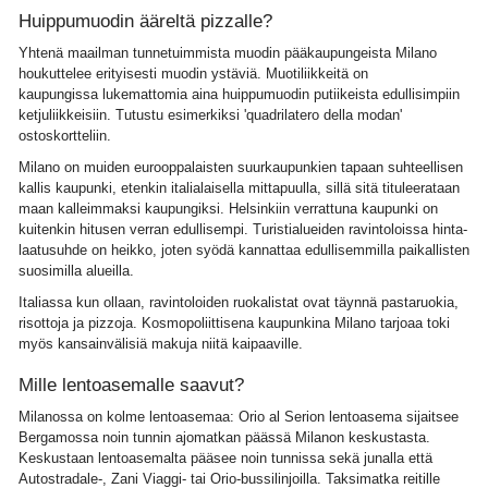
Huippumuodin ääreltä pizzalle?
Yhtenä maailman tunnetuimmista muodin pääkaupungeista Milano
houkuttelee erityisesti muodin ystäviä. Muotiliikkeitä on
kaupungissa lukemattomia aina huippumuodin putiikeista edullisimpiin
ketjuliikkeisiin. Tutustu esimerkiksi 'quadrilatero della modan'
ostoskortteliin.
Milano on muiden eurooppalaisten suurkaupunkien tapaan suhteellisen
kallis kaupunki, etenkin italialaisella mittapuulla, sillä sitä tituleerataan
maan kalleimmaksi kaupungiksi. Helsinkiin verrattuna kaupunki on
kuitenkin hitusen verran edullisempi. Turistialueiden ravintoloissa hinta-
laatusuhde on heikko, joten syödä kannattaa edullisemmilla paikallisten
suosimilla alueilla.
Italiassa kun ollaan, ravintoloiden ruokalistat ovat täynnä pastaruokia,
risottoja ja pizzoja. Kosmopoliittisena kaupunkina Milano tarjoaa toki
myös kansainvälisiä makuja niitä kaipaaville.
Mille lentoasemalle saavut?
Milanossa on kolme lentoasemaa: Orio al Serion lentoasema sijaitsee
Bergamossa noin tunnin ajomatkan päässä Milanon keskustasta.
Keskustaan lentoasemalta pääsee noin tunnissa sekä junalla että
Autostradale-, Zani Viaggi- tai Orio-bussilinjoilla. Taksimatka reitille