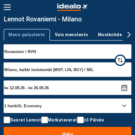
Lennot Rovaniemi - Milano
Meno-paluulento
Vain menolento
Monikohde
Trip type
Suorat Lennot
Matkatavarat
±3 Päivän
Haku