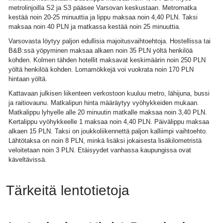
metrolinjoilla S2 ja S3 pääsee Varsovan keskustaan. Metromatka
kestää noin 20-25 minuuttia ja lippu maksaa noin 4,40 PLN. Taksi
maksaa noin 40 PLN ja matkassa kestää noin 25 minuuttia.
Varsovasta löytyy paljon edullisia majoitusvaihtoehtoja. Hostellissa tai
B&B:ssä yöpyminen maksaa alkaen noin 35 PLN yöltä henkilöä
kohden. Kolmen tähden hotellit maksavat keskimäärin noin 250 PLN
yöltä henkilöä kohden. Lomamökkejä voi vuokrata noin 170 PLN
hintaan yöltä.
Kattavaan julkisen liikenteen verkostoon kuuluu metro, lähijuna, bussi
ja raitiovaunu. Matkalipun hinta määräytyy vyöhykkeiden mukaan.
Matkalippu lyhyelle alle 20 minuutin matkalle maksaa noin 3,40 PLN.
Kertalippu vyöhykkeelle 1 maksaa noin 4,40 PLN. Päivälippu maksaa
alkaen 15 PLN. Taksi on joukkoliikennettä paljon kalliimpi vaihtoehto.
Lähtötaksa on noin 8 PLN, minkä lisäksi jokaisesta lisäkilometristä
veloitetaan noin 3 PLN. Etäisyydet vanhassa kaupungissa ovat
käveltävissä.
Tärkeitä lentotietoja