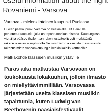
Useful information about the flight
Rovaniemi - Varsova
Varsova - mielenkiintoinen kaupunki Puolassa
Puolan pääkaupunki Varsova on keskiajalla, 1300-luvulla
perustettu kaupunki, jolla on tapahtumarikas historia. Kaupungissa
vierailija pääsee ihailemaan rakennustaiteellisesti merkittäviä
rakennuksia eri ajanjaksoilta Neuvostoliiton aikaisista massiivisista
rakennelmista vanhankaupungin keskiaikaisiin kortteleihin.
Matkakohde klassisen musiikin ystäville
Paras aika matkustaa Varsovaan on
toukokuusta lokakuuhun, jolloin ilmasto
on miellyttävimmillään. Varsovassa
järjestetään useita klassisen musiikin
tapahtumia, kuten Ludwig van
Beethovenin pääsiäisfestivaalit,