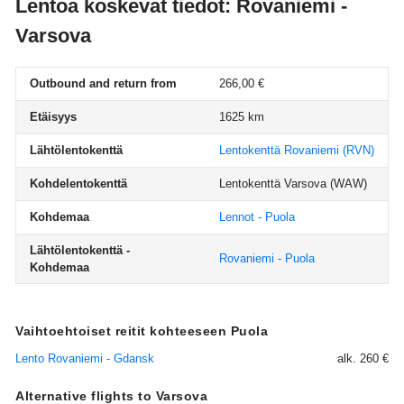
Lentoa koskevat tiedot: Rovaniemi -
Varsova
Outbound and return from
266,00 €
Etäisyys
1625 km
Lähtölentokenttä
Lentokenttä Rovaniemi
(RVN)
Kohdelentokenttä
Lentokenttä Varsova
(WAW)
Kohdemaa
Lennot - Puola
Lähtölentokenttä -
Rovaniemi - Puola
Kohdemaa
Vaihtoehtoiset reitit kohteeseen Puola
Lento Rovaniemi - Gdansk
alk. 260 €
Alternative flights to Varsova