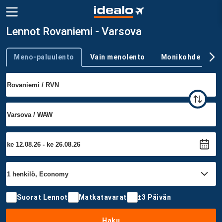
Lennot Rovaniemi - Varsova
Meno-paluulento
Vain menolento
Monikohde
Trip type
Suorat Lennot
Matkatavarat
±3 Päivän
Haku