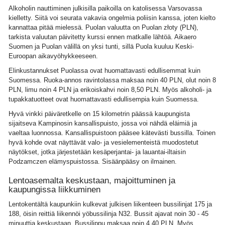
Alkoholin nauttiminen julkisilla paikoilla on katolisessa Varsovassa
kielletty. Siitä voi seurata vakavia ongelmia poliisin kanssa, joten kielto
kannattaa pitää mielessä. Puolan valuutta on Puolan złoty (PLN),
tarkista valuutan päivitetty kurssi ennen matkalle lähtöä. Aikaero
Suomen ja Puolan välillä on yksi tunti, sillä Puola kuuluu Keski-
Euroopan aikavyöhykkeeseen.
Elinkustannukset Puolassa ovat huomattavasti edullisemmat kuin
Suomessa. Ruoka-annos ravintolassa maksaa noin 40 PLN, olut noin 8
PLN, limu noin 4 PLN ja erikoiskahvi noin 8,50 PLN. Myös alkoholi- ja
tupakkatuotteet ovat huomattavasti edullisempia kuin Suomessa.
Hyvä vinkki päiväretkelle on 15 kilometrin päässä kaupungista
sijaitseva Kampinosin kansallispuisto, jossa voi nähdä eläimiä ja
vaeltaa luonnossa. Kansallispuistoon pääsee kätevästi bussilla. Toinen
hyvä kohde ovat näyttävät valo- ja vesielementeistä muodostetut
näytökset, jotka järjestetään kesäperjantai- ja lauantai-iltaisin
Podzamczen elämyspuistossa. Sisäänpääsy on ilmainen.
Lentoasemalta keskustaan, majoittuminen ja
kaupungissa liikkuminen
Lentokentältä kaupunkiin kulkevat julkisen liikenteen bussilinjat 175 ja
188, öisin reittiä liikennöi yöbussilinja N32. Bussit ajavat noin 30 - 45
minuuttia keskustaan. Bussilippu maksaa noin 4,40 PLN. Myös