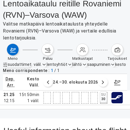
Lentoaikataulu reitille Rovaniemi
(RVN)–Varsova (WAW)
Valitse matkapäivä lentoaikataulusta yhteydelle
Rovaniemi (RVN)–Varsova (WAW) ja vertaile edullisia
lentotarjouksia.
meno
paluu
matkustajat
tarjoukset
suodattimet
välil.
lentoyhtiöt
lähtö
saapuminen
kesto
Aktiiviset suodattimet
ei mitään
Meno corrispondente
1
/
1
dep.
kesto
3. elokuuta 2026
24.–30. elokuuta 2026
31
arr.
välil.
21.25
15t 50min
SU
30
12.15
1
välil.