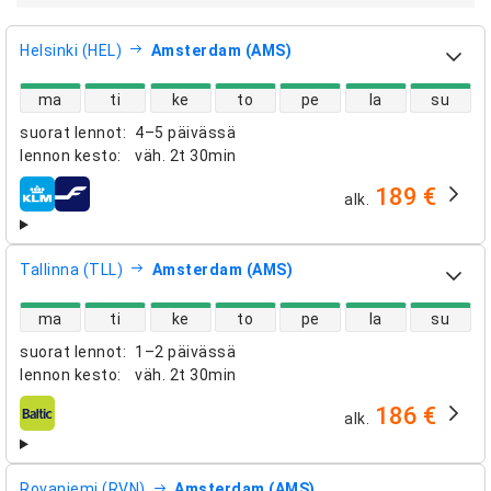
Helsinki (HEL)
Amsterdam (AMS)
suorien lentojen saatavuus
ma
ti
ke
to
pe
la
su
suorat lennot
:
4–5 päivässä
lennon kesto
:
väh.
2t 30min
189 €
alk.
lentoyhtiöt
Tallinna (TLL)
Amsterdam (AMS)
suorien lentojen saatavuus
ma
ti
ke
to
pe
la
su
suorat lennot
:
1–2 päivässä
lennon kesto
:
väh.
2t 30min
186 €
alk.
lentoyhtiöt
Rovaniemi (RVN)
Amsterdam (AMS)