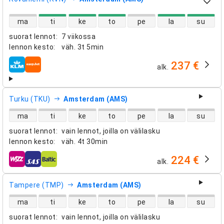
suorien lentojen saatavuus
ma
ti
ke
to
pe
la
su
suorat lennot
:
7 viikossa
lennon kesto
:
väh.
3t 5min
237 €
alk.
lentoyhtiöt
Turku (TKU)
Amsterdam (AMS)
suorien lentojen saatavuus
ma
ti
ke
to
pe
la
su
suorat lennot
:
vain lennot, joilla on välilasku
lennon kesto
:
väh.
4t 30min
224 €
alk.
lentoyhtiöt
Tampere (TMP)
Amsterdam (AMS)
suorien lentojen saatavuus
ma
ti
ke
to
pe
la
su
suorat lennot
:
vain lennot, joilla on välilasku