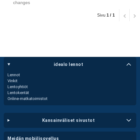
changes
Sivu
1 / 1
idealo lennot
Lennot
Vinkit
Lentoyhtiöt
Lentokentät
Online-matkatoimistot
kansainväliset sivustot
meidän mobiilisovellus