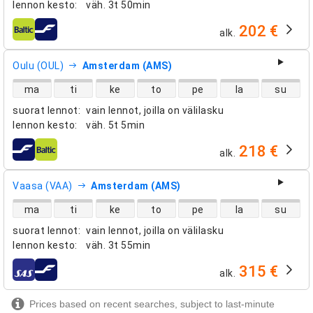
lennon kesto
:
väh.
3t 50min
202 €
alk.
lentoyhtiöt
Oulu (OUL)
Amsterdam (AMS)
suorien lentojen saatavuus
ma
ti
ke
to
pe
la
su
suorat lennot
:
vain lennot, joilla on välilasku
lennon kesto
:
väh.
5t 5min
218 €
alk.
lentoyhtiöt
Vaasa (VAA)
Amsterdam (AMS)
suorien lentojen saatavuus
ma
ti
ke
to
pe
la
su
suorat lennot
:
vain lennot, joilla on välilasku
lennon kesto
:
väh.
3t 55min
315 €
alk.
lentoyhtiöt
Prices based on recent searches, subject to last-minute