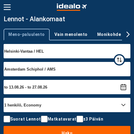
Lennot - Alankomaat
Meno-paluulento
Vain menolento
Monikohde
Trip type
Suorat Lennot
Matkatavarat
±3 Päivän
Haku