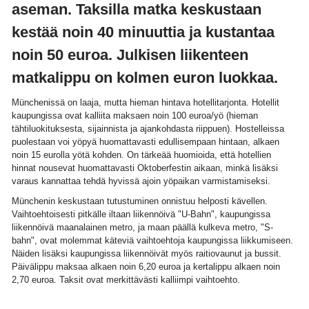
aseman. Taksilla matka keskustaan
kestää noin 40 minuuttia ja kustantaa
noin 50 euroa. Julkisen liikenteen
matkalippu on kolmen euron luokkaa.
Münchenissä on laaja, mutta hieman hintava hotellitarjonta. Hotellit
kaupungissa ovat kalliita maksaen noin 100 euroa/yö (hieman
tähtiluokituksesta, sijainnista ja ajankohdasta riippuen). Hostelleissa
puolestaan voi yöpyä huomattavasti edullisempaan hintaan, alkaen
noin 15 eurolla yötä kohden. On tärkeää huomioida, että hotellien
hinnat nousevat huomattavasti Oktoberfestin aikaan, minkä lisäksi
varaus kannattaa tehdä hyvissä ajoin yöpaikan varmistamiseksi.
Münchenin keskustaan tutustuminen onnistuu helposti kävellen.
Vaihtoehtoisesti pitkälle iltaan liikennöivä "U-Bahn", kaupungissa
liikennöivä maanalainen metro, ja maan päällä kulkeva metro, "S-
bahn", ovat molemmat käteviä vaihtoehtoja kaupungissa liikkumiseen.
Näiden lisäksi kaupungissa liikennöivät myös raitiovaunut ja bussit.
Päivälippu maksaa alkaen noin 6,20 euroa ja kertalippu alkaen noin
2,70 euroa. Taksit ovat merkittävästi kalliimpi vaihtoehto.