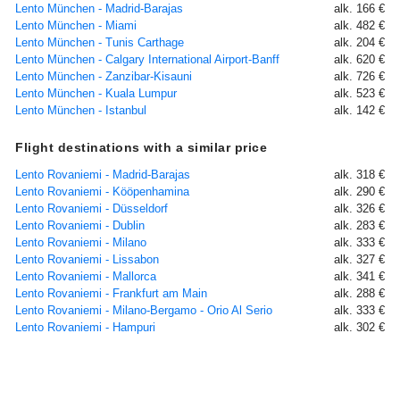
Lento München - Madrid-Barajas
alk. 166 €
Lento München - Miami
alk. 482 €
Lento München - Tunis Carthage
alk. 204 €
Lento München - Calgary International Airport-Banff
alk. 620 €
Lento München - Zanzibar-Kisauni
alk. 726 €
Lento München - Kuala Lumpur
alk. 523 €
Lento München - Istanbul
alk. 142 €
Flight destinations with a similar price
Lento Rovaniemi - Madrid-Barajas
alk. 318 €
Lento Rovaniemi - Kööpenhamina
alk. 290 €
Lento Rovaniemi - Düsseldorf
alk. 326 €
Lento Rovaniemi - Dublin
alk. 283 €
Lento Rovaniemi - Milano
alk. 333 €
Lento Rovaniemi - Lissabon
alk. 327 €
Lento Rovaniemi - Mallorca
alk. 341 €
Lento Rovaniemi - Frankfurt am Main
alk. 288 €
Lento Rovaniemi - Milano-Bergamo - Orio Al Serio
alk. 333 €
Lento Rovaniemi - Hampuri
alk. 302 €