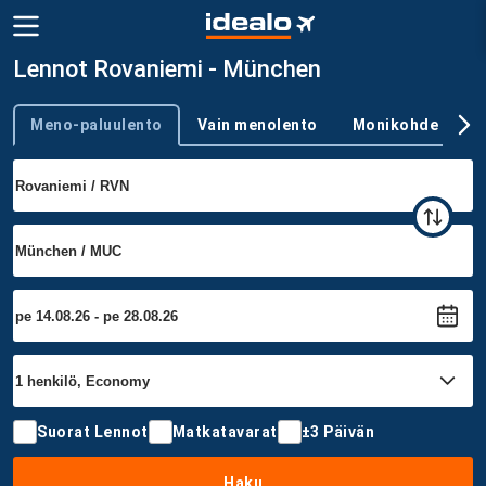
Lennot Rovaniemi - München
Meno-paluulento
Vain menolento
Monikohde
Trip type
Suorat Lennot
Matkatavarat
±3 Päivän
Haku