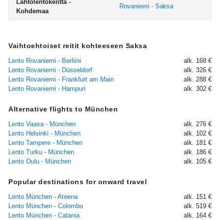
Lähtölentokenttä -
Rovaniemi - Saksa
Kohdemaa
Vaihtoehtoiset reitit kohteeseen Saksa
Lento Rovaniemi - Berliini
alk. 168 €
Lento Rovaniemi - Düsseldorf
alk. 326 €
Lento Rovaniemi - Frankfurt am Main
alk. 288 €
Lento Rovaniemi - Hampuri
alk. 302 €
Alternative flights to München
Lento Vaasa - München
alk. 276 €
Lento Helsinki - München
alk. 102 €
Lento Tampere - München
alk. 181 €
Lento Turku - München
alk. 186 €
Lento Oulu - München
alk. 105 €
Popular destinations for onward travel
Lento München - Ateena
alk. 151 €
Lento München - Colombo
alk. 519 €
Lento München - Catania
alk. 164 €