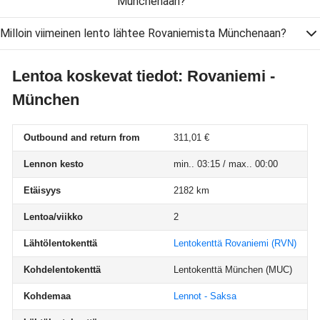
Münchenaan?
Milloin viimeinen lento lähtee Rovaniemista Münchenaan?
Lentoa koskevat tiedot: Rovaniemi -
München
Outbound and return from
311,01 €
Lennon kesto
min.. 03:15 / max.. 00:00
Etäisyys
2182 km
Lentoa/viikko
2
Lähtölentokenttä
Lentokenttä Rovaniemi
(RVN)
Kohdelentokenttä
Lentokenttä München
(MUC)
Kohdemaa
Lennot - Saksa