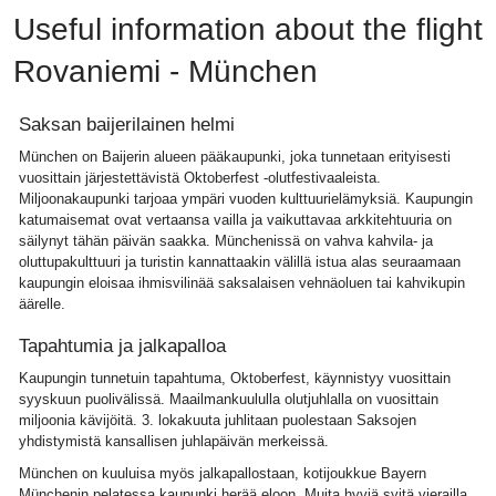
Useful information about the flight
Rovaniemi - München
Saksan baijerilainen helmi
München on Baijerin alueen pääkaupunki, joka tunnetaan erityisesti
vuosittain järjestettävistä Oktoberfest -olutfestivaaleista.
Miljoonakaupunki tarjoaa ympäri vuoden kulttuurielämyksiä. Kaupungin
katumaisemat ovat vertaansa vailla ja vaikuttavaa arkkitehtuuria on
säilynyt tähän päivän saakka. Münchenissä on vahva kahvila- ja
oluttupakulttuuri ja turistin kannattaakin välillä istua alas seuraamaan
kaupungin eloisaa ihmisvilinää saksalaisen vehnäoluen tai kahvikupin
äärelle.
Tapahtumia ja jalkapalloa
Kaupungin tunnetuin tapahtuma, Oktoberfest, käynnistyy vuosittain
syyskuun puolivälissä. Maailmankuululla olutjuhlalla on vuosittain
miljoonia kävijöitä. 3. lokakuuta juhlitaan puolestaan Saksojen
yhdistymistä kansallisen juhlapäivän merkeissä.
München on kuuluisa myös jalkapallostaan, kotijoukkue Bayern
Münchenin pelatessa kaupunki herää eloon. Muita hyviä syitä vierailla