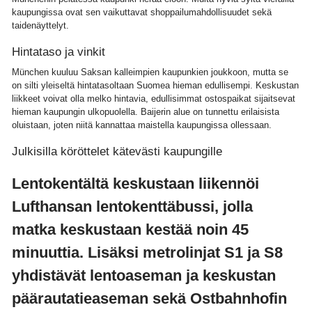
kaupungissa ovat sen vaikuttavat shoppailumahdollisuudet sekä
taidenäyttelyt.
Hintataso ja vinkit
München kuuluu Saksan kalleimpien kaupunkien joukkoon, mutta se
on silti yleiseltä hintatasoltaan Suomea hieman edullisempi. Keskustan
liikkeet voivat olla melko hintavia, edullisimmat ostospaikat sijaitsevat
hieman kaupungin ulkopuolella. Baijerin alue on tunnettu erilaisista
oluistaan, joten niitä kannattaa maistella kaupungissa ollessaan.
Julkisilla köröttelet kätevästi kaupungille
Lentokentältä keskustaan liikennöi
Lufthansan lentokenttäbussi, jolla
matka keskustaan kestää noin 45
minuuttia. Lisäksi metrolinjat S1 ja S8
yhdistävät lentoaseman ja keskustan
päärautatieaseman sekä Ostbahnhofin