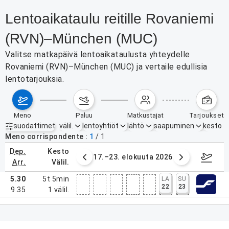
Lentoaikataulu reitille Rovaniemi
(RVN)–München (MUC)
Valitse matkapäivä lentoaikataulusta yhteydelle
Rovaniemi (RVN)–München (MUC) ja vertaile edullisia
lentotarjouksia.
meno
paluu
matkustajat
tarjoukset
suodattimet
välil.
lentoyhtiöt
lähtö
saapuminen
kesto
Aktiiviset suodattimet
ei mitään
Meno corrispondente
1
/
1
dep.
kesto
6. elokuuta 2026
17.–23. elokuuta 2026
24.–3
arr.
välil.
5.30
5t 5min
LA
SU
22
23
9.35
1
välil.