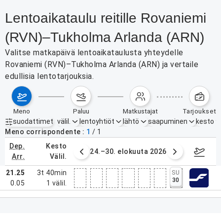
Lentoaikataulu reitille Rovaniemi
(RVN)–Tukholma Arlanda (ARN)
Valitse matkapäivä lentoaikataulusta yhteydelle
Rovaniemi (RVN)–Tukholma Arlanda (ARN) ja vertaile
edullisia lentotarjouksia.
meno
paluu
matkustajat
tarjoukset
suodattimet
välil.
lentoyhtiöt
lähtö
saapuminen
kesto
Aktiiviset suodattimet
ei mitään
Meno corrispondente
1
/
1
dep.
kesto
3. elokuuta 2026
24.–30. elokuuta 2026
31
arr.
välil.
21.25
3t 40min
SU
30
0.05
1
välil.