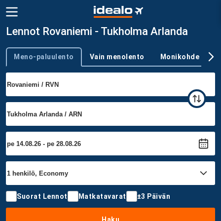
Lennot Rovaniemi - Tukholma Arlanda
Meno-paluulento
Vain menolento
Monikohde
Trip type
Suorat Lennot
Matkatavarat
±3 Päivän
Haku