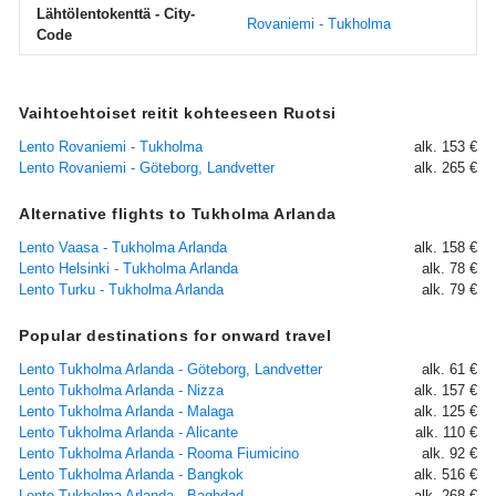
Lähtölentokenttä - City-
Rovaniemi - Tukholma
Code
Vaihtoehtoiset reitit kohteeseen Ruotsi
Lento Rovaniemi - Tukholma
alk. 153 €
Lento Rovaniemi - Göteborg, Landvetter
alk. 265 €
Alternative flights to Tukholma Arlanda
Lento Vaasa - Tukholma Arlanda
alk. 158 €
Lento Helsinki - Tukholma Arlanda
alk. 78 €
Lento Turku - Tukholma Arlanda
alk. 79 €
Popular destinations for onward travel
Lento Tukholma Arlanda - Göteborg, Landvetter
alk. 61 €
Lento Tukholma Arlanda - Nizza
alk. 157 €
Lento Tukholma Arlanda - Malaga
alk. 125 €
Lento Tukholma Arlanda - Alicante
alk. 110 €
Lento Tukholma Arlanda - Rooma Fiumicino
alk. 92 €
Lento Tukholma Arlanda - Bangkok
alk. 516 €
Lento Tukholma Arlanda - Baghdad
alk. 268 €