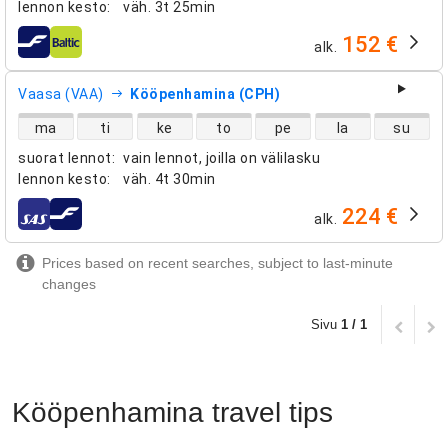
lennon kesto
:
väh.
3t 25min
152 €
alk.
lentoyhtiöt
Vaasa (VAA)
Kööpenhamina (CPH)
suorien lentojen saatavuus
ma
ti
ke
to
pe
la
su
suorat lennot
:
vain lennot, joilla on välilasku
lennon kesto
:
väh.
4t 30min
224 €
alk.
lentoyhtiöt
Prices based on recent searches, subject to last-minute
changes
Sivu
1 / 1
Kööpenhamina travel tips