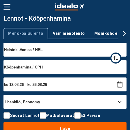
Lennot - Kööpenhamina
Meno-paluulento
Vain menolento
Monikohde
Trip type
Suorat Lennot
Matkatavarat
±3 Päivän
Haku