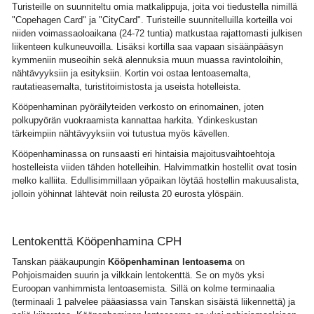
Turisteille on suunniteltu omia matkalippuja, joita voi tiedustella nimillä
"Copehagen Card" ja "CityCard". Turisteille suunnitelluilla korteilla voi
niiden voimassaoloaikana (24-72 tuntia) matkustaa rajattomasti julkisen
liikenteen kulkuneuvoilla. Lisäksi kortilla saa vapaan sisäänpääsyn
kymmeniin museoihin sekä alennuksia muun muassa ravintoloihin,
nähtävyyksiin ja esityksiin. Kortin voi ostaa lentoasemalta,
rautatieasemalta, turistitoimistosta ja useista hotelleista.
Kööpenhaminan pyöräilyteiden verkosto on erinomainen, joten
polkupyörän vuokraamista kannattaa harkita. Ydinkeskustan
tärkeimpiin nähtävyyksiin voi tutustua myös kävellen.
Kööpenhaminassa on runsaasti eri hintaisia majoitusvaihtoehtoja
hostelleista viiden tähden hotelleihin. Halvimmatkin hostellit ovat tosin
melko kalliita. Edullisimmillaan yöpaikan löytää hostellin makuusalista,
jolloin yöhinnat lähtevät noin reilusta 20 eurosta ylöspäin.
Lentokenttä Kööpenhamina CPH
Tanskan pääkaupungin
Kööpenhaminan lentoasema
on
Pohjoismaiden suurin ja vilkkain lentokenttä. Se on myös yksi
Euroopan vanhimmista lentoasemista. Sillä on kolme terminaalia
(terminaali 1 palvelee pääasiassa vain Tanskan sisäistä liikennettä) ja