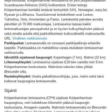
neljä kiitorataa. Kööpenhaminan lentoasema on yksi pohjoismaalaisen
Scandinavian Airlinesin (SAS) kotikentistä. Eniten lentoja
Kööpenhaminan kentältä lentävät lentoyhtiöt SAS, Norwegian, easyJet,
Ryanair ja Lufthansa. Suosituimmat lentokohteet ovat Lontoo,
Tukholma, Oslo, Amsterdam ja Pariisi. Lentokenttä palvelee arviolta
päivittäin yli 70 000 matkustajaa. Lentoasema tarjoaa kaikki
lentomatkustajan peruspalvelut ja on hyvien kulkuyhteyksien päässä
sekä omalla autolla että joukkoliikenteen kulkuvälineillä matkustaville.
URL:
Virallinen verkkosivusto
Parkkipaikat:
Lentoasemalla on runsaasti parkkipaikkoja erilaisille
tarpeille. Parkkipaikka on mahdollista varata etukäteen lentoaseman
verkkosivulla.
lähistöllä sijaitsevat kaupungit:
Kopenhagen (7 km), Malmö (22 km)
Liikenneyhteydet:
Lentoasema sijaitsee E20-tien varrella noin 8 km
Kööpenhaminan keskustasta. Malmösta tulevien tulee ylittää
Øresundin silta.
Rautatieyhteydet:
Useita paikallisbussilinjoja, juna, metro sekä taksi
kulkevat kaupungista lentoasemalle.
Sijainti
Kööpenhaminan lentoasema (CPH) sijaitsee Kööpenhaminan
kaupungissa, noin kahdeksan kilometrin päässä kaupungin
keskustasta, Amagerin saarella. Malmöön lentoasemalta on Øresundin