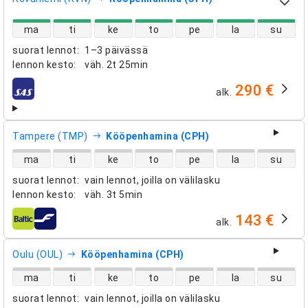
suorien lentojen saatavuus
ma
ti
ke
to
pe
la
su
suorat lennot
:
1–3 päivässä
lennon kesto
:
väh.
2t 25min
290 €
alk.
lentoyhtiöt
Tampere (TMP)
Kööpenhamina (CPH)
suorien lentojen saatavuus
ma
ti
ke
to
pe
la
su
suorat lennot
:
vain lennot, joilla on välilasku
lennon kesto
:
väh.
3t 5min
143 €
alk.
lentoyhtiöt
Oulu (OUL)
Kööpenhamina (CPH)
suorien lentojen saatavuus
ma
ti
ke
to
pe
la
su
suorat lennot
:
vain lennot, joilla on välilasku