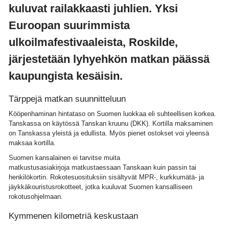
kuluvat railakkaasti juhlien. Yksi
Euroopan suurimmista
ulkoilmafestivaaleista, Roskilde,
järjestetään lyhyehkön matkan päässä
kaupungista kesäisin.
Tärppejä matkan suunnitteluun
Kööpenhaminan hintataso on Suomen luokkaa eli suhteellisen korkea.
Tanskassa on käytössä Tanskan kruunu (DKK). Kortilla maksaminen
on Tanskassa yleistä ja edullista. Myös pienet ostokset voi yleensä
maksaa kortilla.
Suomen kansalainen ei tarvitse muita
matkustusasiakirjoja matkustaessaan Tanskaan kuin passin tai
henkilökortin. Rokotesuosituksiin sisältyvät MPR-, kurkkumätä- ja
jäykkäkouristusrokotteet, jotka kuuluvat Suomen kansalliseen
rokotusohjelmaan.
Kymmenen kilometriä keskustaan