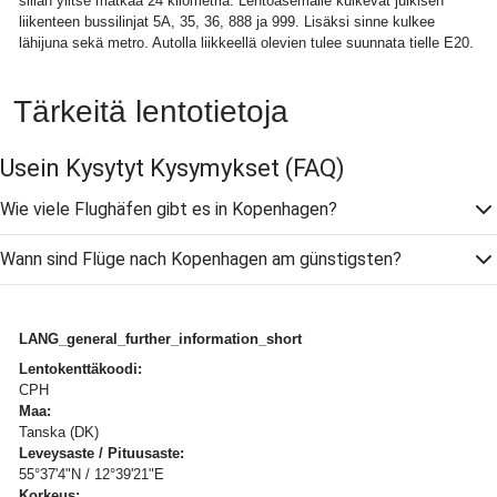
sillan ylitse matkaa 24 kilometriä. Lentoasemalle kulkevat julkisen
liikenteen bussilinjat 5A, 35, 36, 888 ja 999. Lisäksi sinne kulkee
lähijuna sekä metro. Autolla liikkeellä olevien tulee suunnata tielle E20.
Tärkeitä lentotietoja
Usein Kysytyt Kysymykset
(FAQ)
Wie viele Flughäfen gibt es in Kopenhagen?
Wann sind Flüge nach Kopenhagen am günstigsten?
LANG_general_further_information_short
Lentokenttäkoodi:
CPH
Maa:
Tanska (DK)
Leveysaste / Pituusaste:
55°37'4"N / 12°39'21"E
Korkeus: