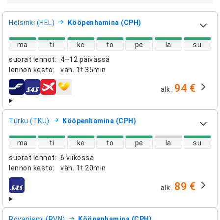
Helsinki (HEL)
Kööpenhamina (CPH)
suorien lentojen saatavuus
ma
ti
ke
to
pe
la
su
suorat lennot
:
4–12 päivässä
lennon kesto
:
väh.
1t 35min
94 €
alk.
lentoyhtiöt
Turku (TKU)
Kööpenhamina (CPH)
suorien lentojen saatavuus
ma
ti
ke
to
pe
la
su
suorat lennot
:
6 viikossa
lennon kesto
:
väh.
1t 20min
89 €
alk.
lentoyhtiöt
Rovaniemi (RVN)
Kööpenhamina (CPH)