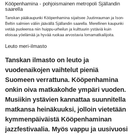
Kööpenhamina - pohjoismainen metropoli Själlandin
saarella
Tanskan pääkaupunki Kööpenhamina sijaitsee Juutinrauman ja Ison-
Beltin salmien väliin jäävällä Själlandin saarella. Merellinen kaupunki
vetää puoleensa niin huippu-urheilun ja kulttuurin ystäviä kuin
eloisaa yöelämää ja hyvää ruokaa arvostavia lomamatkailijoita.
Leuto meri-ilmasto
Tanskan ilmasto on leuto ja
vuodenaikojen vaihtelut pieniä
Suomeen verrattuna. Kööpenhamina
onkin oiva matkakohde ympäri vuoden.
Musiikin ystävien kannattaa suunnitella
matkansa heinäkuuksi, jolloin vietetään
kymmenpäiväistä Kööpenhaminan
jazzfestivaalia. Myös vappu ja uusivuosi