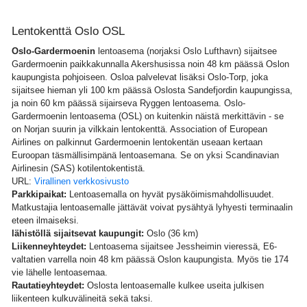
Lentokenttä Oslo OSL
Oslo-Gardermoenin
lentoasema (norjaksi Oslo Lufthavn) sijaitsee
Gardermoenin paikkakunnalla Akershusissa noin 48 km päässä Oslon
kaupungista pohjoiseen. Osloa palvelevat lisäksi Oslo-Torp, joka
sijaitsee hieman yli 100 km päässä Oslosta Sandefjordin kaupungissa,
ja noin 60 km päässä sijairseva Ryggen lentoasema. Oslo-
Gardermoenin lentoasema (OSL) on kuitenkin näistä merkittävin - se
on Norjan suurin ja vilkkain lentokenttä. Association of European
Airlines on palkinnut Gardermoenin lentokentän useaan kertaan
Euroopan täsmällisimpänä lentoasemana. Se on yksi Scandinavian
Airlinesin (SAS) kotilentokentistä.
URL:
Virallinen verkkosivusto
Parkkipaikat:
Lentoasemalla on hyvät pysäköimismahdollisuudet.
Matkustajia lentoasemalle jättävät voivat pysähtyä lyhyesti terminaalin
eteen ilmaiseksi.
lähistöllä sijaitsevat kaupungit:
Oslo (36 km)
Liikenneyhteydet:
Lentoasema sijaitsee Jessheimin vieressä, E6-
valtatien varrella noin 48 km päässä Oslon kaupungista. Myös tie 174
vie lähelle lentoasemaa.
Rautatieyhteydet:
Oslosta lentoasemalle kulkee useita julkisen
liikenteen kulkuvälineitä sekä taksi.