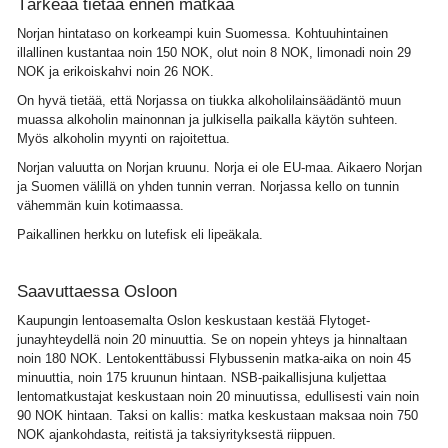
Tärkeää tietää ennen matkaa
Norjan hintataso on korkeampi kuin Suomessa. Kohtuuhintainen
illallinen kustantaa noin 150 NOK, olut noin 8 NOK, limonadi noin 29
NOK ja erikoiskahvi noin 26 NOK.
On hyvä tietää, että Norjassa on tiukka alkoholilainsäädäntö muun
muassa alkoholin mainonnan ja julkisella paikalla käytön suhteen.
Myös alkoholin myynti on rajoitettua.
Norjan valuutta on Norjan kruunu. Norja ei ole EU-maa. Aikaero Norjan
ja Suomen välillä on yhden tunnin verran. Norjassa kello on tunnin
vähemmän kuin kotimaassa.
Paikallinen herkku on lutefisk eli lipeäkala.
Saavuttaessa Osloon
Kaupungin lentoasemalta Oslon keskustaan kestää Flytoget-
junayhteydellä noin 20 minuuttia. Se on nopein yhteys ja hinnaltaan
noin 180 NOK. Lentokenttäbussi Flybussenin matka-aika on noin 45
minuuttia, noin 175 kruunun hintaan. NSB-paikallisjuna kuljettaa
lentomatkustajat keskustaan noin 20 minuutissa, edullisesti vain noin
90 NOK hintaan. Taksi on kallis: matka keskustaan maksaa noin 750
NOK ajankohdasta, reitistä ja taksiyrityksestä riippuen.