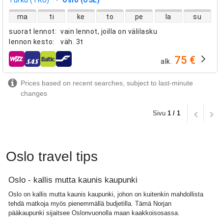
suorien lentojen saatavuus
ma
ti
ke
to
pe
la
su
suorat lennot
:
vain lennot, joilla on välilasku
lennon kesto
:
väh.
3t
75 €
alk.
lentoyhtiöt
Prices based on recent searches, subject to last-minute
changes
Sivu
1 / 1
Oslo travel tips
Oslo - kallis mutta kaunis kaupunki
Oslo on kallis mutta kaunis kaupunki, johon on kuitenkin mahdollista
tehdä matkoja myös pienemmällä budjetilla. Tämä Norjan
pääkaupunki sijaitsee Oslonvuonolla maan kaakkoisosassa.