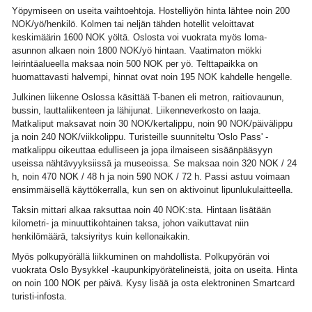
Yöpymiseen on useita vaihtoehtoja. Hostelliyön hinta lähtee noin 200
NOK/yö/henkilö. Kolmen tai neljän tähden hotellit veloittavat
keskimäärin 1600 NOK yöltä. Oslosta voi vuokrata myös loma-
asunnon alkaen noin 1800 NOK/yö hintaan. Vaatimaton mökki
leirintäalueella maksaa noin 500 NOK per yö. Telttapaikka on
huomattavasti halvempi, hinnat ovat noin 195 NOK kahdelle hengelle.
Julkinen liikenne Oslossa käsittää T-banen eli metron, raitiovaunun,
bussin, lauttaliikenteen ja lähijunat. Liikenneverkosto on laaja.
Matkaliput maksavat noin 30 NOK/kertalippu, noin 90 NOK/päivälippu
ja noin 240 NOK/viikkolippu. Turisteille suunniteltu 'Oslo Pass' -
matkalippu oikeuttaa edulliseen ja jopa ilmaiseen sisäänpääsyyn
useissa nähtävyyksiissä ja museoissa. Se maksaa noin 320 NOK / 24
h, noin 470 NOK / 48 h ja noin 590 NOK / 72 h. Passi astuu voimaan
ensimmäisellä käyttökerralla, kun sen on aktivoinut lipunlukulaitteella.
Taksin mittari alkaa raksuttaa noin 40 NOK:sta. Hintaan lisätään
kilometri- ja minuuttikohtainen taksa, johon vaikuttavat niin
henkilömäärä, taksiyritys kuin kellonaikakin.
Myös polkupyörällä liikkuminen on mahdollista. Polkupyörän voi
vuokrata Oslo Bysykkel -kaupunkipyörätelineistä, joita on useita. Hinta
on noin 100 NOK per päivä. Kysy lisää ja osta elektroninen Smartcard
turisti-infosta.