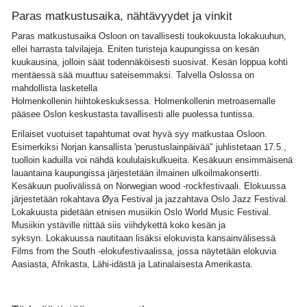
Paras matkustusaika, nähtävyydet ja vinkit
Paras matkustusaika Osloon on tavallisesti toukokuusta lokakuuhun,
ellei harrasta talvilajeja. Eniten turisteja kaupungissa on kesän
kuukausina, jolloin säät todennäköisesti suosivat. Kesän loppua kohti
mentäessä sää muuttuu sateisemmaksi. Talvella Oslossa on
mahdollista lasketella
Holmenkollenin hiihtokeskuksessa. Holmenkollenin metroasemalle
pääsee Oslon keskustasta tavallisesti alle puolessa tuntissa.
Erilaiset vuotuiset tapahtumat ovat hyvä syy matkustaa Osloon.
Esimerkiksi Norjan kansallista 'perustuslainpäivää" juhlistetaan 17.5.,
tuolloin kaduilla voi nähdä koululaiskulkueita. Kesäkuun ensimmäisenä
lauantaina kaupungissa järjestetään ilmainen ulkoilmakonsertti.
Kesäkuun puolivälissä on Norwegian wood -rockfestivaali. Elokuussa
järjestetään rokahtava Øya Festival ja jazzahtava Oslo Jazz Festival.
Lokakuusta pidetään etnisen musiikin Oslo World Music Festival.
Musiikin ystäville riittää siis viihdykettä koko kesän ja
syksyn. Lokakuussa nautitaan lisäksi elokuvista kansainvälisessä
Films from the South -elokufestivaalissa, jossa näytetään elokuvia
Aasiasta, Afrikasta, Lähi-idästä ja Latinalaisesta Amerikasta.