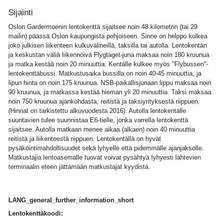
Sijainti
Oslon Gardermoenin lentokenttä sijaitsee noin 48 kilometrin (tai 29
mailin) päässä Oslon kaupungista pohjoiseen. Sinne on helppo kulkea
joko julkisen liikenteen kulkuvälineillä, taksilla tai autolla. Lentokentän
ja keskustan väliä liikennöivä Flygtaget-juna maksaa noin 180 kruunua
ja matka kestää noin 20 minuuttia. Kentälle kulkee myös "Flybussen"-
lentokenttäbussi. Matkustusaika bussilla on noin 40-45 minuuttia, ja
lipun hinta on noin 175 kruunua. NSB-paikallisjunaan lippu maksaa noin
90 kruunua, ja matkassa kestää hieman yli 20 minuuttia. Taksi maksaa
noin 750 kruunua ajankohdasta, reitistä ja taksiyrityksestä riippuen.
(Hinnat on tarkistettu alkuvuodesta 2016). Autolla lentokentälle
suuntavien tulee suunnistaa E6-tielle, jonka varrella lentokenttä
sijaitsee. Autolla matkaan menee aikaa (alkaen) noin 40 minuuttia
reitistä ja liikenteestä riippuen. Lentokentällä on hyvät
pysäköintimahdollisuudet sekä lyhyelle että pidemmälle ajanjaksolle.
Matkustajia lentoasemalle tuovat voivat pysähtyä lyhyesti lähtevien
terminaalin eteen jättämään matkustajat kyydistä.
LANG_general_further_information_short
Lentokenttäkoodi: