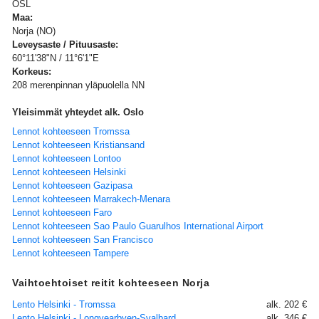
OSL
Maa:
Norja (NO)
Leveysaste / Pituusaste:
60°11'38"N / 11°6'1"E
Korkeus:
208 merenpinnan yläpuolella NN
Yleisimmät yhteydet alk. Oslo
Lennot kohteeseen Tromssa
Lennot kohteeseen Kristiansand
Lennot kohteeseen Lontoo
Lennot kohteeseen Helsinki
Lennot kohteeseen Gazipasa
Lennot kohteeseen Marrakech-Menara
Lennot kohteeseen Faro
Lennot kohteeseen Sao Paulo Guarulhos International Airport
Lennot kohteeseen San Francisco
Lennot kohteeseen Tampere
Vaihtoehtoiset reitit kohteeseen Norja
Lento Helsinki - Tromssa
alk. 202 €
Lento Helsinki - Longyearbyen-Svalbard
alk. 346 €