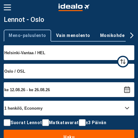
Lennot - Oslo
Meno-paluulento
Vain menolento
Monikohde
Trip type
Suorat Lennot
Matkatavarat
±3 Päivän
Haku