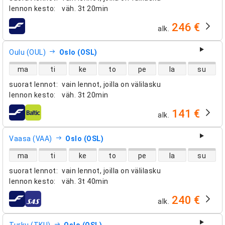
lennon kesto
:
väh.
3t 20min
246 €
alk.
lentoyhtiöt
Oulu (OUL)
Oslo (OSL)
suorien lentojen saatavuus
ma
ti
ke
to
pe
la
su
suorat lennot
:
vain lennot, joilla on välilasku
lennon kesto
:
väh.
3t 20min
141 €
alk.
lentoyhtiöt
Vaasa (VAA)
Oslo (OSL)
suorien lentojen saatavuus
ma
ti
ke
to
pe
la
su
suorat lennot
:
vain lennot, joilla on välilasku
lennon kesto
:
väh.
3t 40min
240 €
alk.
lentoyhtiöt
Turku (TKU)
Oslo (OSL)