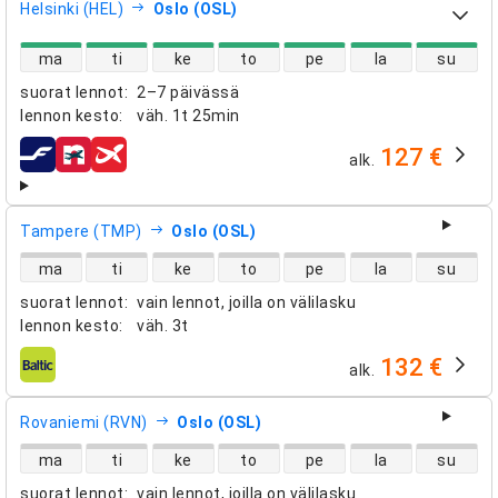
Helsinki (HEL)
Oslo (OSL)
suorien lentojen saatavuus
ma
ti
ke
to
pe
la
su
suorat lennot
:
2–7 päivässä
lennon kesto
:
väh.
1t 25min
127 €
alk.
lentoyhtiöt
Tampere (TMP)
Oslo (OSL)
suorien lentojen saatavuus
ma
ti
ke
to
pe
la
su
suorat lennot
:
vain lennot, joilla on välilasku
lennon kesto
:
väh.
3t
132 €
alk.
lentoyhtiöt
Rovaniemi (RVN)
Oslo (OSL)
suorien lentojen saatavuus
ma
ti
ke
to
pe
la
su
suorat lennot
:
vain lennot, joilla on välilasku