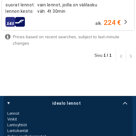
suorat lennot
:
vain lennot, joilla on välilasku
lennon kesto
:
väh.
4t 30min
224 €
alk.
lentoyhtiöt
Prices based on recent searches, subject to last-minute
changes
Sivu
1 / 1
idealo lennot
Lennot
Vinkit
Lentoyhtiöt
Lentokentät