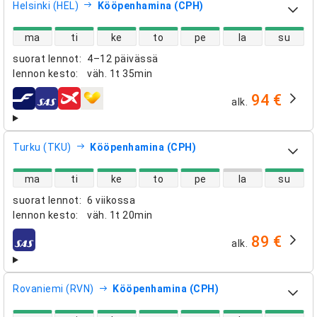
Helsinki (HEL)
Kööpenhamina (CPH)
suorien lentojen saatavuus
ma
ti
ke
to
pe
la
su
suorat lennot
:
4–12 päivässä
lennon kesto
:
väh.
1t 35min
94 €
alk.
lentoyhtiöt
Turku (TKU)
Kööpenhamina (CPH)
suorien lentojen saatavuus
ma
ti
ke
to
pe
la
su
suorat lennot
:
6 viikossa
lennon kesto
:
väh.
1t 20min
89 €
alk.
lentoyhtiöt
Rovaniemi (RVN)
Kööpenhamina (CPH)
suorien lentojen saatavuus