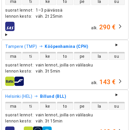
ma
ti
ke
to
pe
la
su
suorat lennot
:
1–3 päivässä
lennon kesto
:
väh.
2t 25min
290 €
alk.
lentoyhtiöt
Tampere (TMP)
Kööpenhamina (CPH)
suorien lentojen saatavuus
ma
ti
ke
to
pe
la
su
suorat lennot
:
vain lennot, joilla on välilasku
lennon kesto
:
väh.
3t 5min
143 €
alk.
lentoyhtiöt
Helsinki (HEL)
Billund (BLL)
suorien lentojen saatavuus
ma
ti
ke
to
pe
la
su
suorat lennot
:
vain lennot, joilla on välilasku
lennon kesto
:
väh.
3t 15min