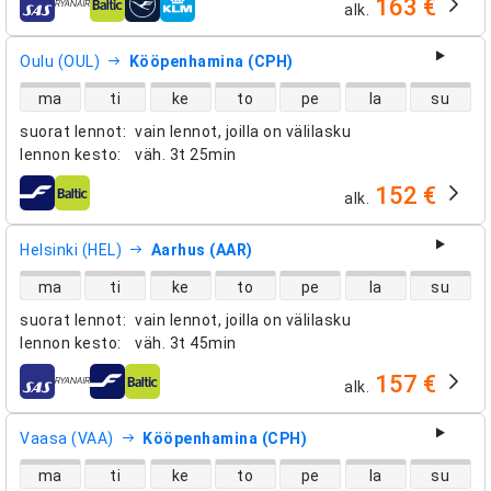
163 €
alk.
lentoyhtiöt
Oulu (OUL)
Kööpenhamina (CPH)
suorien lentojen saatavuus
ma
ti
ke
to
pe
la
su
suorat lennot
:
vain lennot, joilla on välilasku
lennon kesto
:
väh.
3t 25min
152 €
alk.
lentoyhtiöt
Helsinki (HEL)
Aarhus (AAR)
suorien lentojen saatavuus
ma
ti
ke
to
pe
la
su
suorat lennot
:
vain lennot, joilla on välilasku
lennon kesto
:
väh.
3t 45min
157 €
alk.
lentoyhtiöt
Vaasa (VAA)
Kööpenhamina (CPH)
suorien lentojen saatavuus
ma
ti
ke
to
pe
la
su