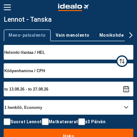
Lennot - Tanska
Meno-paluulento
Vain menolento
Monikohde
Trip type
Suorat Lennot
Matkatavarat
±3 Päivän
Haku