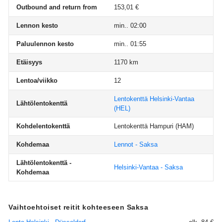
Outbound and return from
153,01 €
Lennon kesto
min.. 02:00
Paluulennon kesto
min.. 01:55
Etäisyys
1170 km
Lentoa/viikko
12
Lentokenttä Helsinki-Vantaa
Lähtölentokenttä
(HEL)
Kohdelentokenttä
Lentokenttä Hampuri
(HAM)
Kohdemaa
Lennot - Saksa
Lähtölentokenttä -
Helsinki-Vantaa - Saksa
Kohdemaa
Vaihtoehtoiset reitit kohteeseen Saksa