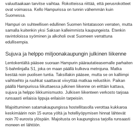
valuuttaakaan tarvitse vaihtaa. Rokotteissa riittää, että perusrokotteet
ovat voimassa. Kello Hampurissa on tunnin vähemmän kuin
Suomessa.
Hampuri on suhteellisen edullinen Suomen hintatasoon verraten, mutta
samalla kuitenkin yksi Saksan kalleimmista kaupungeista. Etenkin
ravintoloissa syöminen ja alkoholi ovat Suomeen verrattuna
edullisempia.
Sujuva ja helppo miljoonakaupungin julkinen liikenne
Lentokentältä pääsee suoraan Hampurin päärautatieasemalle parhaiten
S-bahnlinjalla S1, joka on maan päällä kulkeva metrojuna. Matka
kestää noin puolisen tuntia. Taksillakin pääsee, mutta se on kalliimpi
vaihtoehto ja ruuhkat saattavat viivyttää matkaa reilustikin. Paikan
päällä Hampurissa liikuttaessa julkinen liikenne on erittäin kattava,
sujuva ja helppo liikkumismuoto. Julkisen liikenteen verkosto tarjoaa
runsaasti erilaisia lippuja erilaisiin tarpeisiin.
Majoittuminen satamakaupungissa hostellitasolla verottaa kukkaroa
keskimäärin noin 15 euroa yöltä ja hotelliyöpymisen hinnat lähtevät
noin 70 eurosta ylöspäin. Majoitusta on kaupungissa tarjolla runsaasti
moneen eri lähtöön.