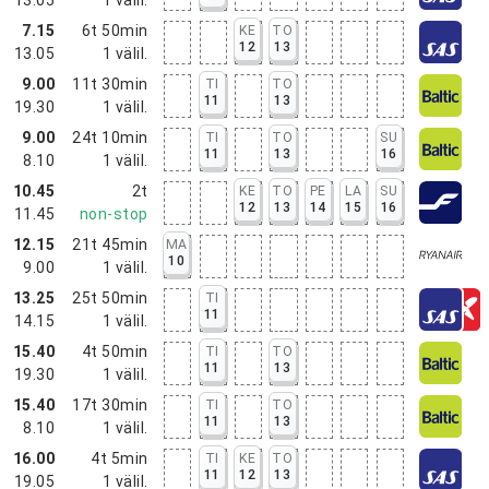
7.15
6t 50min
KE
TO
12
13
13.05
1
välil.
9.00
11t 30min
TI
TO
11
13
19.30
1
välil.
9.00
24t 10min
TI
TO
SU
11
13
16
8.10
1
välil.
10.45
2t
KE
TO
PE
LA
SU
12
13
14
15
16
11.45
non-stop
12.15
21t 45min
MA
10
9.00
1
välil.
13.25
25t 50min
TI
11
14.15
1
välil.
15.40
4t 50min
TI
TO
11
13
19.30
1
välil.
15.40
17t 30min
TI
TO
11
13
8.10
1
välil.
16.00
4t 5min
TI
KE
TO
11
12
13
19.05
1
välil.