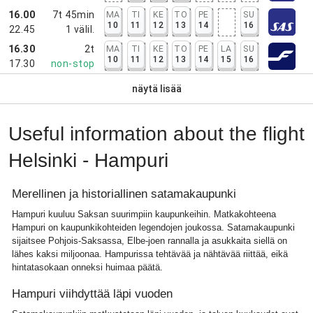
16.00
7t 45min
MA
TI
KE
TO
PE
SU
10
11
12
13
14
16
22.45
1
välil.
16.30
2t
MA
TI
KE
TO
PE
LA
SU
10
11
12
13
14
15
16
17.30
non-stop
näytä lisää
Useful information about the flight
Helsinki - Hampuri
Merellinen ja historiallinen satamakaupunki
Hampuri kuuluu Saksan suurimpiin kaupunkeihin. Matkakohteena
Hampuri on kaupunkikohteiden legendojen joukossa. Satamakaupunki
sijaitsee Pohjois-Saksassa, Elbe-joen rannalla ja asukkaita siellä on
lähes kaksi miljoonaa. Hampurissa tehtävää ja nähtävää riittää, eikä
hintatasokaan onneksi huimaa päätä.
Hampuri viihdyttää läpi vuoden