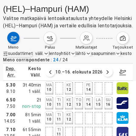
(HEL)–Hampuri (HAM)
Valitse matkapäivä lentoaikataulusta yhteydelle Helsinki
(HEL)–Hampuri (HAM) ja vertaile edullisia lentotarjouksia.
meno
paluu
matkustajat
tarjoukset
suodattimet
välil.
lentoyhtiöt
lähtö
saapuminen
kesto
Aktiiviset suodattimet
ei mitään
Meno corrispondente
24
/
24
dep.
kesto
. elokuuta 2026
10.–16. elokuuta 2026
17.–2
arr.
välil.
5.30
3t 40min
MA
KE
PE
10
12
14
8.10
1
välil.
6.50
2t
MA
TI
KE
TO
PE
LA
SU
10
11
12
13
14
15
16
7.50
non-stop
7.00
8t 5min
MA
TI
KE
10
11
12
14.05
1
välil.
7.10
6t 55min
TI
11
13.05
1
välil.