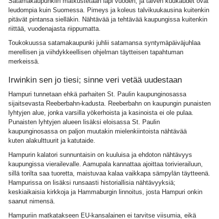
Satamakaupunkiin matkustetaan läpi vuoden, ja talven kuukaudet ovat
leudompia kuin Suomessa. Pimeys ja koleus talvikuukausina kuitenkin
pitävät pintansa sielläkin. Nähtävää ja tehtävää kaupungissa kuitenkin
riittää, vuodenajasta riippumatta.
Toukokuussa satamakaupunki juhlii satamansa syntymäpäiväjuhlaa
merellisen ja viihdykkeellisen ohjelman täytteisen tapahtuman
merkeissä.
Irwinkin sen jo tiesi; sinne veri vetää uudestaan
Hampuri tunnetaan ehkä parhaiten St. Paulin kaupunginosassa
sijaitsevasta Reeberbahn-kadusta. Reeberbahn on kaupungin punaisten
lyhtyjen alue, jonka varsilla yökerhoista ja kasinoista ei ole pulaa.
Punaisten lyhtyjen alueen lisäksi eloisassa St. Paulin
kaupunginosassa on paljon muutakin mielenkiintoista nähtävää
kuten alakulttuurit ja katutaide.
Hampurin kalatori sunnuntaisin on kuuluisa ja ehdoton nähtävyys
kaupungissa vierailevalle. Aamupala kannattaa ajoittaa torivierailuun,
sillä torilta saa tuoretta, maistuvaa kalaa vaikkapa sämpylän täytteenä.
Hampurissa on lisäksi runsaasti historiallisia nähtävyyksiä;
keskiaikaisia kirkkoja ja Hammaburgin linnoitus, josta Hampuri onkin
saanut nimensä.
Hampuriin matkatakseen EU-kansalainen ei tarvitse viisumia, eikä