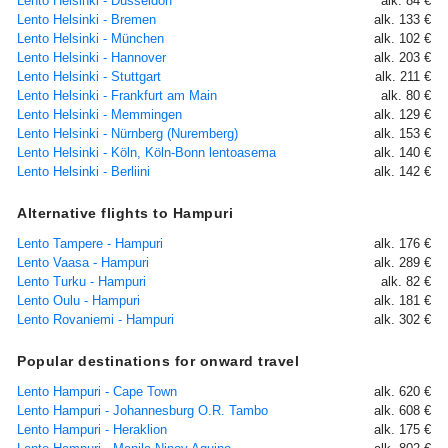
Lento Helsinki - Düsseldorf
alk. 84 €
Lento Helsinki - Bremen
alk. 133 €
Lento Helsinki - München
alk. 102 €
Lento Helsinki - Hannover
alk. 203 €
Lento Helsinki - Stuttgart
alk. 211 €
Lento Helsinki - Frankfurt am Main
alk. 80 €
Lento Helsinki - Memmingen
alk. 129 €
Lento Helsinki - Nürnberg (Nuremberg)
alk. 153 €
Lento Helsinki - Köln, Köln-Bonn lentoasema
alk. 140 €
Lento Helsinki - Berliini
alk. 142 €
Alternative flights to Hampuri
Lento Tampere - Hampuri
alk. 176 €
Lento Vaasa - Hampuri
alk. 289 €
Lento Turku - Hampuri
alk. 82 €
Lento Oulu - Hampuri
alk. 181 €
Lento Rovaniemi - Hampuri
alk. 302 €
Popular destinations for onward travel
Lento Hampuri - Cape Town
alk. 620 €
Lento Hampuri - Johannesburg O.R. Tambo
alk. 608 €
Lento Hampuri - Heraklion
alk. 175 €