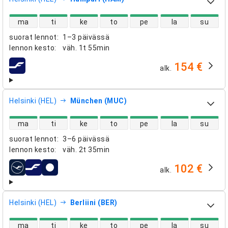
suorien lentojen saatavuus
ma
ti
ke
to
pe
la
su
suorat lennot
:
1–3 päivässä
lennon kesto
:
väh.
1t 55min
154 €
alk.
lentoyhtiöt
Helsinki (HEL)
München (MUC)
suorien lentojen saatavuus
ma
ti
ke
to
pe
la
su
suorat lennot
:
3–6 päivässä
lennon kesto
:
väh.
2t 35min
102 €
alk.
lentoyhtiöt
Helsinki (HEL)
Berliini (BER)
suorien lentojen saatavuus
ma
ti
ke
to
pe
la
su