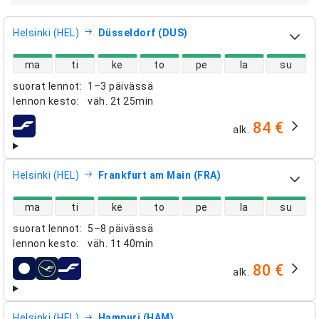
Helsinki (HEL)
Düsseldorf (DUS)
suorien lentojen saatavuus
ma
ti
ke
to
pe
la
su
suorat lennot
:
1–3 päivässä
lennon kesto
:
väh.
2t 25min
84 €
alk.
lentoyhtiöt
Helsinki (HEL)
Frankfurt am Main (FRA)
suorien lentojen saatavuus
ma
ti
ke
to
pe
la
su
suorat lennot
:
5–8 päivässä
lennon kesto
:
väh.
1t 40min
80 €
alk.
lentoyhtiöt
Helsinki (HEL)
Hampuri (HAM)