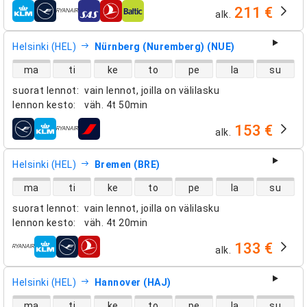
211 €
alk.
lentoyhtiöt
Helsinki (HEL)
Nürnberg (Nuremberg) (NUE)
suorien lentojen saatavuus
ma
ti
ke
to
pe
la
su
suorat lennot
:
vain lennot, joilla on välilasku
lennon kesto
:
väh.
4t 50min
153 €
alk.
lentoyhtiöt
Helsinki (HEL)
Bremen (BRE)
suorien lentojen saatavuus
ma
ti
ke
to
pe
la
su
suorat lennot
:
vain lennot, joilla on välilasku
lennon kesto
:
väh.
4t 20min
133 €
alk.
lentoyhtiöt
Helsinki (HEL)
Hannover (HAJ)
suorien lentojen saatavuus
ma
ti
ke
to
pe
la
su