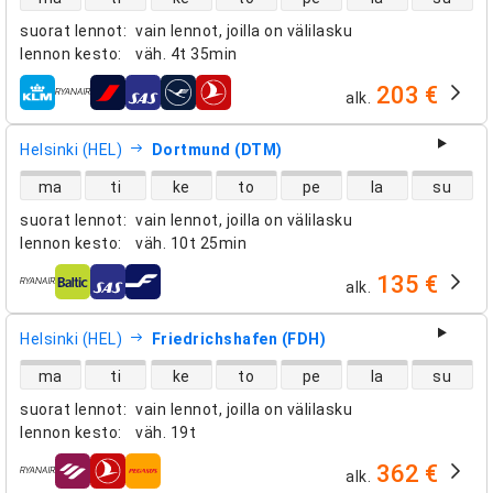
suorat lennot
:
vain lennot, joilla on välilasku
lennon kesto
:
väh.
4t 35min
203 €
alk.
lentoyhtiöt
Helsinki (HEL)
Dortmund (DTM)
suorien lentojen saatavuus
ma
ti
ke
to
pe
la
su
suorat lennot
:
vain lennot, joilla on välilasku
lennon kesto
:
väh.
10t 25min
135 €
alk.
lentoyhtiöt
Helsinki (HEL)
Friedrichshafen (FDH)
suorien lentojen saatavuus
ma
ti
ke
to
pe
la
su
suorat lennot
:
vain lennot, joilla on välilasku
lennon kesto
:
väh.
19t
362 €
alk.
lentoyhtiöt