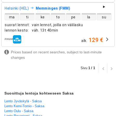
Helsinki (HEL)
Memmingen (FMM)
suorien lentojen saatavuus
ma
ti
ke
to
pe
la
su
suorat lennot
:
vain lennot, joilla on välilasku
lennon kesto
:
väh.
13t 40min
129 €
alk.
lentoyhtiöt
Prices based on recent searches, subject to last-minute
changes
Sivu
1 / 1
Suosittuja lentoja kohteeseen Saksa
Lento Jyväskylä - Saksa
Lento Kemi-Tornio - Saksa
Lento Oulu - Saksa
Lento Rovaniemi - Saksa