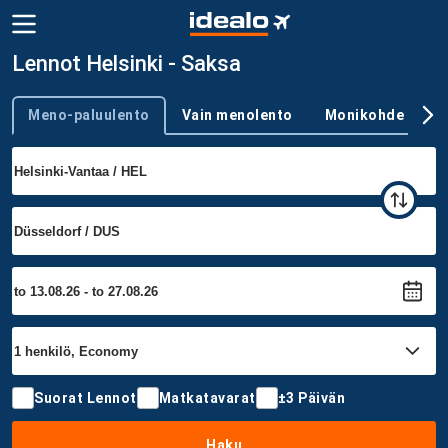
Lennot Helsinki - Saksa
Meno-paluulento
Vain menolento
Monikohde
Trip type
Suorat Lennot
Matkatavarat
±3 Päivän
Haku