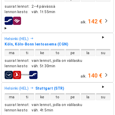
suorat lennot
:
2–4 päivässä
lennon kesto
:
väh.
1t 55min
142 €
alk.
lentoyhtiöt
Helsinki (HEL)
Köln, Köln-Bonn lentoasema (CGN)
suorien lentojen saatavuus
ma
ti
ke
to
pe
la
su
suorat lennot
:
vain lennot, joilla on välilasku
lennon kesto
:
väh.
5t 30min
140 €
alk.
lentoyhtiöt
Helsinki (HEL)
Stuttgart (STR)
suorien lentojen saatavuus
ma
ti
ke
to
pe
la
su
suorat lennot
:
vain lennot, joilla on välilasku
lennon kesto
:
väh.
4t 5min