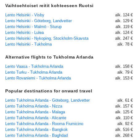
Vaihtoehtoiset reitit kohteeseen Ruotsi
Lento Helsinki - Visby
alk. 124 €
Lento Helsinki - Göteborg, Landvetter
alk. 129 €
Lento Helsinki - Malmö - Sturup
alk. 119 €
Lento Helsinki - Lulea
alk. 124 €
Lento Helsinki - Nykoping, Stockholm-Skavsta
alk. 247 €
Lento Helsinki - Tukholma
alk. 78 €
Alternative flights to Tukholma Arlanda
Lento Vaasa - Tukholma Arlanda
alk. 158 €
Lento Turku - Tukholma Arlanda
alk. 79 €
Lento Rovaniemi - Tukholma Arlanda
alk. 153 €
Popular destinations for onward travel
Lento Tukholma Arlanda - Göteborg, Landvetter
alk. 61 €
Lento Tukholma Arlanda - Nizza
alk. 157 €
Lento Tukholma Arlanda - Malaga
alk. 125 €
Lento Tukholma Arlanda - Alicante
alk. 110 €
Lento Tukholma Arlanda - Rooma Fiumicino
alk. 92 €
Lento Tukholma Arlanda - Bangkok
alk. 516 €
Lento Tukholma Arlanda - Baghdad
alk. 268 €