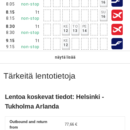
16
8.05
non-stop
8.15
1t
SU
16
8.15
non-stop
8.30
1t
KE
TO
PE
12
13
14
8.30
non-stop
9.15
1t
KE
12
9.15
non-stop
näytä lisää
Tärkeitä lentotietoja
Lentoa koskevat tiedot: Helsinki -
Tukholma Arlanda
Outbound and return
77,66 €
from