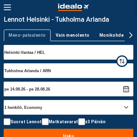
Lennot Helsinki - Tukholma Arlanda
Meno-paluulento
Vain menolento
Monikohde
Trip type
Suorat Lennot
Matkatavarat
±3 Päivän
Haku