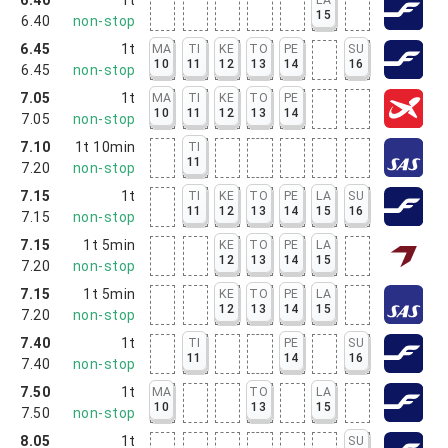
15
6.40
non-stop
6.45
1t
MA
TI
KE
TO
PE
SU
10
11
12
13
14
16
6.45
non-stop
7.05
1t
MA
TI
KE
TO
PE
10
11
12
13
14
7.05
non-stop
7.10
1t 10min
TI
11
7.20
non-stop
7.15
1t
TI
KE
TO
PE
LA
SU
11
12
13
14
15
16
7.15
non-stop
7.15
1t 5min
KE
TO
PE
LA
12
13
14
15
7.20
non-stop
7.15
1t 5min
KE
TO
PE
LA
12
13
14
15
7.20
non-stop
7.40
1t
TI
PE
SU
11
14
16
7.40
non-stop
7.50
1t
MA
TO
LA
10
13
15
7.50
non-stop
8.05
1t
SU