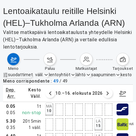
Lentoaikataulu reitille Helsinki
(HEL)–Tukholma Arlanda (ARN)
Valitse matkapäivä lentoaikataulusta yhteydelle Helsinki
(HEL)–Tukholma Arlanda (ARN) ja vertaile edullisia
lentotarjouksia.
meno
paluu
matkustajat
tarjoukset
suodattimet
välil.
lentoyhtiöt
lähtö
saapuminen
kesto
Aktiiviset suodattimet
ei mitään
Meno corrispondente
49
/
49
dep.
kesto
. elokuuta 2026
10.–16. elokuuta 2026
17.–2
arr.
välil.
0.05
1t
MA
10
0.05
non-stop
5.30
20t 5min
LA
15
0.35
1
välil.
6.40
1t
LA