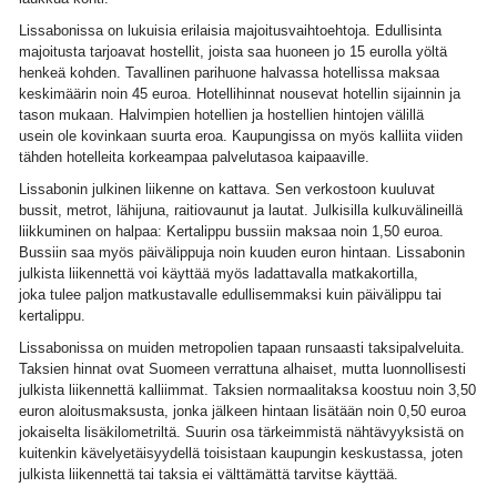
Lissabonissa on lukuisia erilaisia majoitusvaihtoehtoja. Edullisinta
majoitusta tarjoavat hostellit, joista saa huoneen jo 15 eurolla yöltä
henkeä kohden. Tavallinen parihuone halvassa hotellissa maksaa
keskimäärin noin 45 euroa. Hotellihinnat nousevat hotellin sijainnin ja
tason mukaan. Halvimpien hotellien ja hostellien hintojen välillä
usein ole kovinkaan suurta eroa. Kaupungissa on myös kalliita viiden
tähden hotelleita korkeampaa palvelutasoa kaipaaville.
Lissabonin julkinen liikenne on kattava. Sen verkostoon kuuluvat
bussit, metrot, lähijuna, raitiovaunut ja lautat. Julkisilla kulkuvälineillä
liikkuminen on halpaa: Kertalippu bussiin maksaa noin 1,50 euroa.
Bussiin saa myös päivälippuja noin kuuden euron hintaan. Lissabonin
julkista liikennettä voi käyttää myös ladattavalla matkakortilla,
joka tulee paljon matkustavalle edullisemmaksi kuin päivälippu tai
kertalippu.
Lissabonissa on muiden metropolien tapaan runsaasti taksipalveluita.
Taksien hinnat ovat Suomeen verrattuna alhaiset, mutta luonnollisesti
julkista liikennettä kalliimmat. Taksien normaalitaksa koostuu noin 3,50
euron aloitusmaksusta, jonka jälkeen hintaan lisätään noin 0,50 euroa
jokaiselta lisäkilometriltä. Suurin osa tärkeimmistä nähtävyyksistä on
kuitenkin kävelyetäisyydellä toisistaan kaupungin keskustassa, joten
julkista liikennettä tai taksia ei välttämättä tarvitse käyttää.