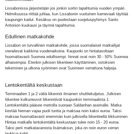
Lissabonissa järjestetään jos jonkin sortin tapahtumia vuoden ympäri.
Helmikuussa riittää juhlaa, kun Lissabonin vuotuinen karnevaali täyttää
kaupungin kadut. Kesäkuu on puolestaan suojeluspyhimys Santo
Antonion kuukausi ja täynnä tapahtumia.
Edullinen matkakohde
Lissabon on turvallinen matkakohde, jossa suomalaiset matkailijat
vierailevat kaikkina vuodenaikoina. Kaupunki on hintatasoltaan
huomattavasti Suomea edullisempi: hinnat ovat noin 30 - 50% Suomea
alhaisempia. Etenkin julkisen liikenteen käyttäminen, ostoksien
tekeminen ja ulkona syöminen ovat Suomeen verrattuna halpoja.
Lentokentältä keskustaan
Terminaalien 1 ja 2 väliä liikennöi ilmainen shuttlekuljetus. Julkisen
liikentee kulkuneuvot liikennöivät kaupunkiin terminaalista 1.
Lentokentältä pääsee metrolla suoraan Saldanhan asemalle. Matka
kestää hieman vajaa puoli tuntia ja maksaa noin kaksi euroa. Taksi
maksaa huomattavasti enemmän kuin julkisella liikenteellä liikkuminen.
Hintaa matkalle lentokentältä keskustaan tulee noin 15 - 20 euroa.
Taksi perii matkatavaroista lisämaksun, joka on noin euron verran
laukkua kohti.