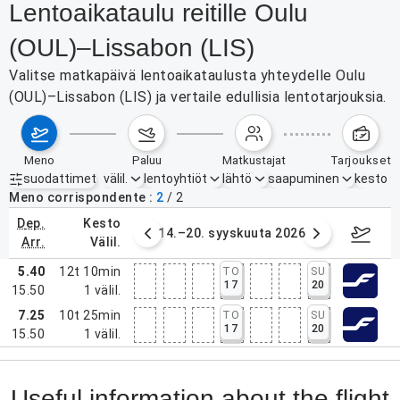
Lentoaikataulu reitille Oulu
(OUL)–Lissabon (LIS)
Valitse matkapäivä lentoaikataulusta yhteydelle Oulu
(OUL)–Lissabon (LIS) ja vertaile edullisia lentotarjouksia.
meno
paluu
matkustajat
tarjoukset
suodattimet
välil.
lentoyhtiöt
lähtö
saapuminen
kesto
Aktiiviset suodattimet
ei mitään
Meno corrispondente
2
/
2
dep.
kesto
. syyskuuta 2026
14.–20. syyskuuta 2026
21.–27
arr.
välil.
5.40
12t 10min
TO
SU
17
20
15.50
1
välil.
7.25
10t 25min
TO
SU
17
20
15.50
1
välil.
Useful information about the flight