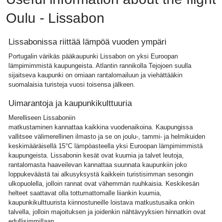
Oulu - Lissabon
Lissabonissa riittää lämpöä vuoden ympäri
Portugalin värikäs pääkaupunki Lissabon on yksi Euroopan
lämpimimmistä kaupungeista. Atlantin rannikolla Tejojoen suulla
sijaitseva kaupunki on omiaan rantalomailuun ja viehättääkin
suomalaisia turisteja vuosi toisensa jälkeen.
Uimarantoja ja kaupunkikulttuuria
Merelliseen Lissaboniin
matkustaminen kannattaa kaikkina vuodenaikoina. Kaupungissa
vallitsee välimerellinen ilmasto ja se on joulu-, tammi- ja helmikuiden
keskimääräisellä 15°C lämpöasteella yksi Euroopan lämpimimmistä
kaupungeista. Lissabonin kesät ovat kuumia ja talvet leutoja,
rantalomasta haaveilevan kannattaa suunnata kaupunkiin joko
loppukeväästä tai alkusyksystä kaikkein turistisimman sesongin
ulkopuolella, jolloin rannat ovat vähemmän ruuhkaisia. Keskikesän
helteet saattavat olla tottumattomalle liiankin kuumia,
kaupunkikulttuurista kiinnostuneille loistava matkustusaika onkin
talvella, jolloin majoituksen ja joidenkin nähtävyyksien hinnatkin ovat
edullisimmillaan.