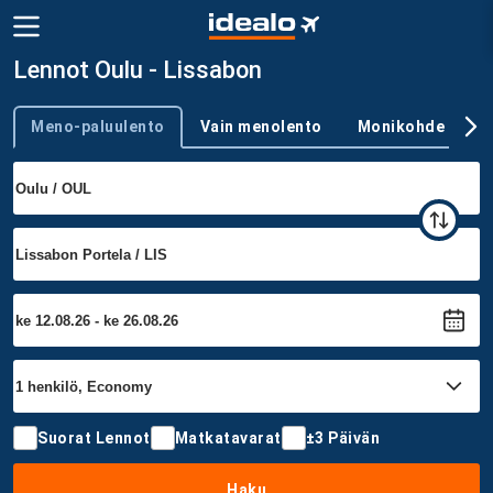
Lennot Oulu - Lissabon
Meno-paluulento
Vain menolento
Monikohde
Trip type
Suorat Lennot
Matkatavarat
±3 Päivän
Haku