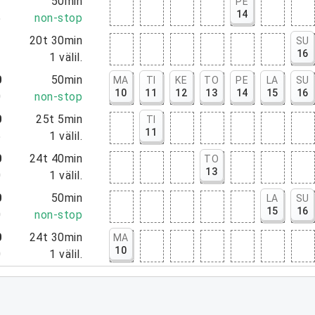
5
50min
PE
14
5
non-stop
0
20t 30min
SU
16
0
1
välil.
0
50min
MA
TI
KE
TO
PE
LA
SU
10
11
12
13
14
15
16
0
non-stop
0
25t 5min
TI
11
5
1
välil.
0
24t 40min
TO
13
0
1
välil.
0
50min
LA
SU
15
16
0
non-stop
0
24t 30min
MA
10
0
1
välil.