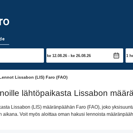
ro
de
Lennot Lissabon (LIS) Faro (FAO)
noille lähtöpaikasta Lissabon mää
ikasta Lissabon (LIS) määränpäähän Faro (FAO), joko yksisuunt
ivän aikana. Voit myös aloittaa oman hakusi lennoista määränpä