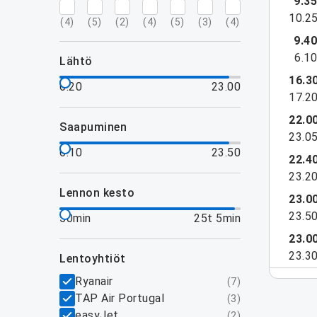
9.3
10.2
(
4
)
(
5
)
(
2
)
(
4
)
(
5
)
(
3
)
(
4
)
9.4
6.1
lähtö
16.3
6.20
23.00
17.2
22.0
saapuminen
23.0
6.10
23.50
22.4
23.2
lennon kesto
23.0
23.5
50min
25t 5min
23.0
23.3
lentoyhtiöt
Ryanair
(
7
)
TAP Air Portugal
(
3
)
easyJet
(
2
)