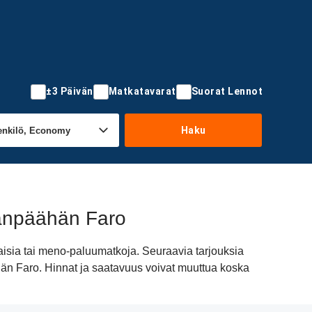
±3 Päivän
Matkatavarat
Suorat Lennot
Haku
ränpäähän Faro
aisia tai meno-paluumatkoja. Seuraavia tarjouksia
ähän Faro. Hinnat ja saatavuus voivat muuttua koska