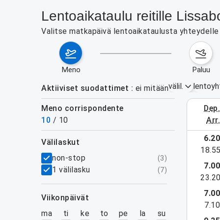
Lentoaikataulu reitille Lissa
Valitse matkapäivä lentoaikataulusta yhteydelle L
meno
paluu
välil.
lentoyh
Aktiiviset suodattimet
ei mitään
Meno corrispondente
dep
3.–9. el
10
/
10
arr
6.2
välilaskut
18.5
suodattimet
non-stop
(
3
)
7.0
1 välilasku
(
7
)
23.2
7.0
viikonpäivät
7.1
ma
ti
ke
to
pe
la
su