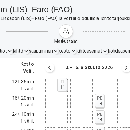
bon (LIS)–Faro (FAO)
issabon (LIS)–Faro (FAO) ja vertaile edullisia lentotarjouksi
matkustajat
tiöt
lähtö
saapuminen
kesto
lähtöasemat
kohdease
.
kesto
okuuta 2026
10.–16. elokuuta 2026
.
välil.
0
12t 35min
TI
11
5
1
välil.
0
16t 20min
PE
14
0
1
välil.
0
24t 10min
PE
14
0
1
välil.