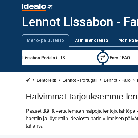
Lennot Lissabon - Fa
Meno-paluulento
Vain menolento
Monikoh
Trip type
Lentoreitit
Lennot - Portugali
Lennot - Faro
Halvimmat tarjouksemme len
Pääset täällä vertailemaan halpoja lentoja lähtöpa
haettiin ja löydettiin idealosta parin viimeisen pä
tahansa.