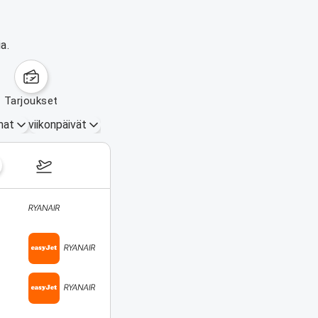
a.
tarjoukset
mat
viikonpäivät
17.–23. elokuuta 2026