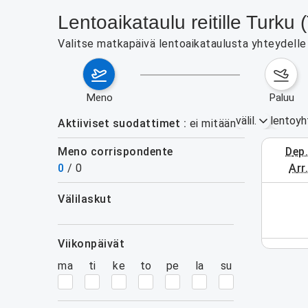
Lentoaikataulu reitille Turku
Valitse matkapäivä lentoaikataulusta yhteydelle T
meno
paluu
välil.
lentoyh
Aktiiviset suodattimet
ei mitään
Meno corrispondente
dep
3.–9. el
0
/
0
arr
välilaskut
 aikavälillä. Käytä hakulomaketta.
suodattimet
viikonpäivät
ma
ti
ke
to
pe
la
su