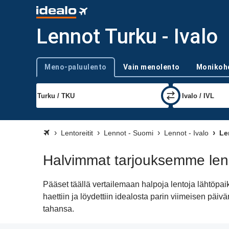
Lennot Turku - Ivalo
Meno-paluulento
Vain menolento
Monikoh
Trip type
Lentoreitit
Lennot - Suomi
Lennot - Ivalo
Len
Halvimmat tarjouksemme lenn
Pääset täällä vertailemaan halpoja lentoja lähtöpa
haettiin ja löydettiin idealosta parin viimeisen pä
tahansa.