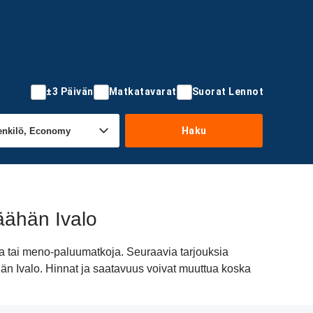
±3 Päivän
Matkatavarat
Suorat Lennot
Haku
äähän Ivalo
ia tai meno-paluumatkoja. Seuraavia tarjouksia
hän Ivalo. Hinnat ja saatavuus voivat muuttua koska