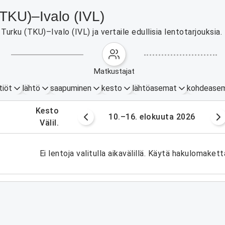
 (TKU)–Ivalo (IVL)
urku (TKU)–Ivalo (IVL) ja vertaile edullisia lentotarjouksia.
matkustajat
tiöt
lähtö
saapuminen
kesto
lähtöasemat
kohdease
.
kesto
okuuta 2026
10.–16. elokuuta 2026
.
välil.
Ei lentoja valitulla aikavälillä. Käytä hakulomakett