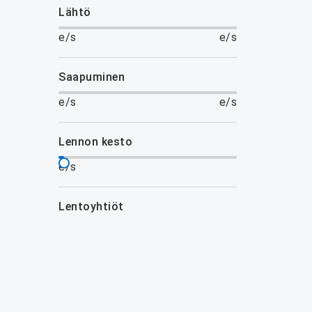
lähtö
e/s
e/s
saapuminen
e/s
e/s
lennon kesto
e/s
lentoyhtiöt