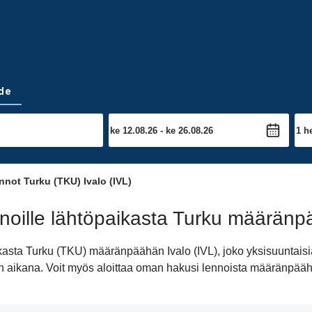
de
not Turku (TKU) Ivalo (IVL)
oille lähtöpaikasta Turku määränp
ikasta Turku (TKU) määränpäähän Ivalo (IVL), joko yksisuuntais
ivän aikana. Voit myös aloittaa oman hakusi lennoista määränpää