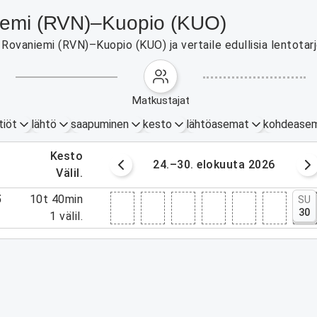
aniemi (RVN)–Kuopio (KUO)
Rovaniemi (RVN)–Kuopio (KUO) ja vertaile edullisia lentotarj
matkustajat
tiöt
lähtö
saapuminen
kesto
lähtöasemat
kohdease
.
kesto
lokuuta 2026
24.–30. elokuuta 2026
.
välil.
5
10t 40min
SU
30
5
1
välil.