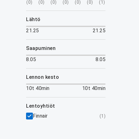
(
0
)
(
0
)
(
0
)
(
0
)
(
0
)
(
0
)
(
1
)
lähtö
21.25
21.25
saapuminen
8.05
8.05
lennon kesto
10t 40min
10t 40min
lentoyhtiöt
Finnair
(
1
)