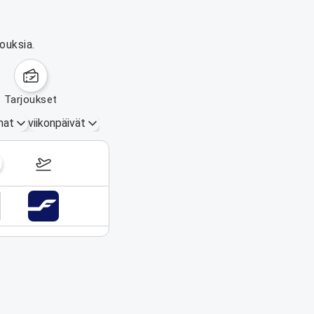
ouksia.
tarjoukset
mat
viikonpäivät
31.8.–6.9.2026