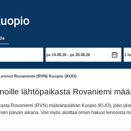
Kuopio
de
ennot Rovaniemi (RVN) Kuopio (KUO)
noille lähtöpaikasta Rovaniemi mä
paikasta Rovaniemi (RVN) määränpäähän Kuopio (KUO), joko yks
iimeisen päivän aikana. Voit myös aloittaa oman hakusi lennoist