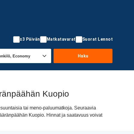
±3 Päivän
Matkatavarat
Suorat Lennot
Haku
äränpäähän Kuopio
isuuntaisia tai meno-paluumatkoja. Seuraavia
a määränpäähän Kuopio. Hinnat ja saatavuus voivat