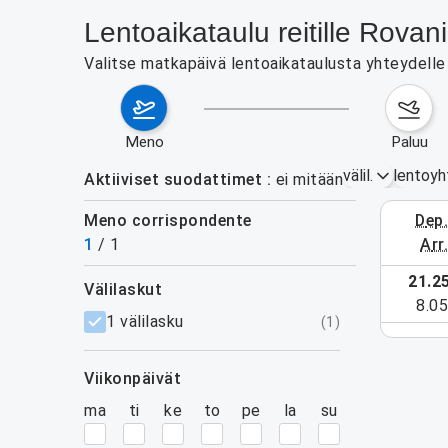
Lentoaikataulu reitille Rov
Valitse matkapäivä lentoaikataulusta yhteydelle 
meno
paluu
välil.
lentoyh
Aktiiviset suodattimet
ei mitään
Meno corrispondente
dep
17.–23. e
1
/
1
arr
21.2
välilaskut
ja aktiivisille suodattimille.
8.0
suodattimet
1 välilasku
(
1
)
viikonpäivät
ma
ti
ke
to
pe
la
su