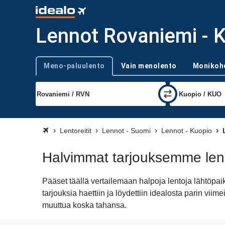
Lennot Rovaniemi - 
Meno-paluulento
Vain menolento
Monikoh
Trip type
Lentoreitit
Lennot - Suomi
Lennot - Kuopio
L
Halvimmat tarjouksemme len
Pääset täällä vertailemaan halpoja lentoja lähtö
tarjouksia haettiin ja löydettiin idealosta parin v
muuttua koska tahansa.