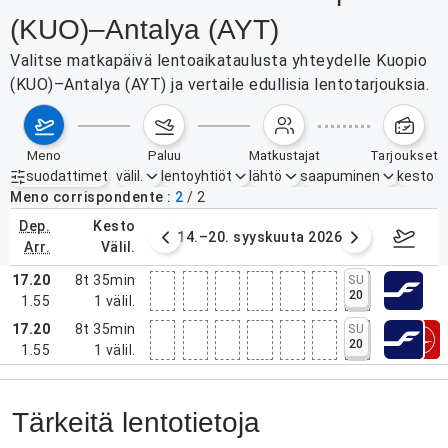
(KUO)–Antalya (AYT)
Valitse matkapäivä lentoaikataulusta yhteydelle Kuopio
(KUO)–Antalya (AYT) ja vertaile edullisia lentotarjouksia.
meno
paluu
matkustajat
tarjoukset
suodattimet
välil.
lentoyhtiöt
lähtö
saapuminen
kesto
Aktiiviset suodattimet
ei mitään
Meno corrispondente
2
/
2
dep.
kesto
. syyskuuta 2026
14.–20. syyskuuta 2026
21.–27
arr.
välil.
17.20
8t 35min
SU
20
1.55
1
välil.
17.20
8t 35min
SU
20
1.55
1
välil.
Tärkeitä lentotietoja