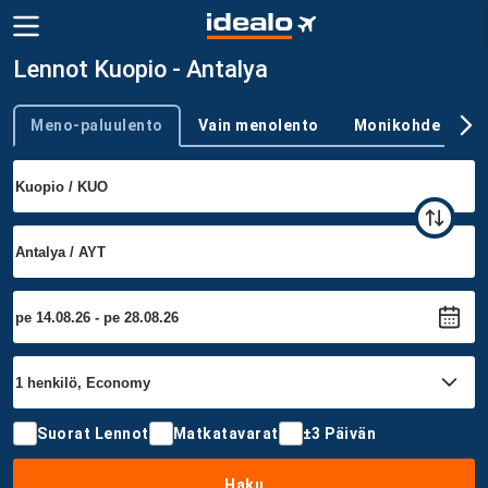
Lennot Kuopio - Antalya
Meno-paluulento
Vain menolento
Monikohde
Trip type
Suorat Lennot
Matkatavarat
±3 Päivän
Haku