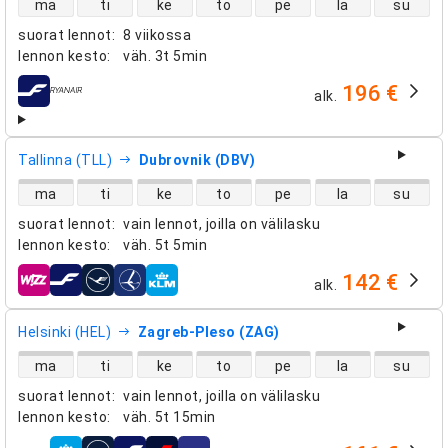
ma
ti
ke
to
pe
la
su
suorat lennot
:
8 viikossa
lennon kesto
:
väh.
3t 5min
196 €
alk.
lentoyhtiöt
Tallinna (TLL)
Dubrovnik (DBV)
suorien lentojen saatavuus
ma
ti
ke
to
pe
la
su
suorat lennot
:
vain lennot, joilla on välilasku
lennon kesto
:
väh.
5t 5min
142 €
alk.
lentoyhtiöt
Helsinki (HEL)
Zagreb-Pleso (ZAG)
suorien lentojen saatavuus
ma
ti
ke
to
pe
la
su
suorat lennot
:
vain lennot, joilla on välilasku
lennon kesto
:
väh.
5t 15min