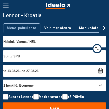
Lennot - Kroatia
Meno-paluulento
Vain menolento
Monikohde
Trip type
Suorat Lennot
Matkatavarat
±3 Päivän
Haku