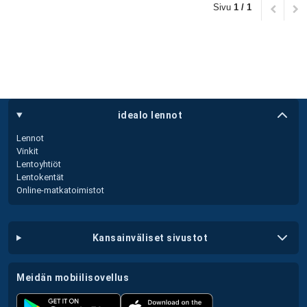
Sivu
1 / 1
idealo lennot
Lennot
Vinkit
Lentoyhtiöt
Lentokentät
Online-matkatoimistot
kansainväliset sivustot
meidän mobiilisovellus