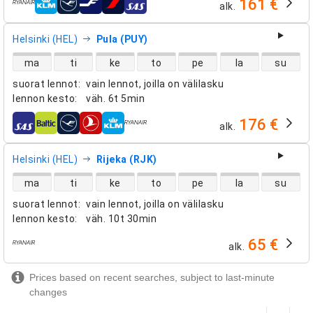
161 €
alk.
lentoyhtiöt
Helsinki (HEL)
Pula (PUY)
suorien lentojen saatavuus
ma
ti
ke
to
pe
la
su
suorat lennot
:
vain lennot, joilla on välilasku
lennon kesto
:
väh.
6t 5min
176 €
alk.
lentoyhtiöt
Helsinki (HEL)
Rijeka (RJK)
suorien lentojen saatavuus
ma
ti
ke
to
pe
la
su
suorat lennot
:
vain lennot, joilla on välilasku
lennon kesto
:
väh.
10t 30min
65 €
alk.
lentoyhtiöt
Prices based on recent searches, subject to last-minute
changes