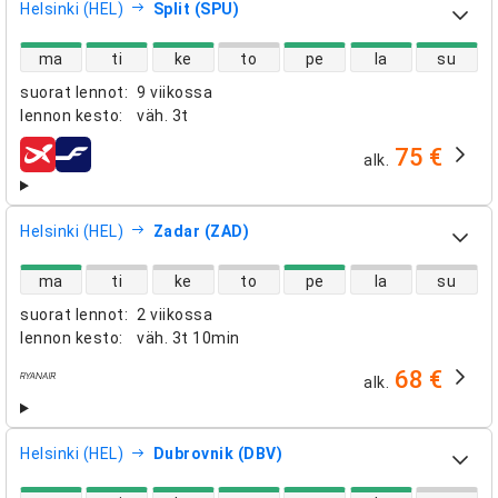
Helsinki (HEL)
Split (SPU)
suorien lentojen saatavuus
ma
ti
ke
to
pe
la
su
suorat lennot
:
9 viikossa
lennon kesto
:
väh.
3t
75 €
alk.
lentoyhtiöt
Helsinki (HEL)
Zadar (ZAD)
suorien lentojen saatavuus
ma
ti
ke
to
pe
la
su
suorat lennot
:
2 viikossa
lennon kesto
:
väh.
3t 10min
68 €
alk.
lentoyhtiöt
Helsinki (HEL)
Dubrovnik (DBV)
suorien lentojen saatavuus