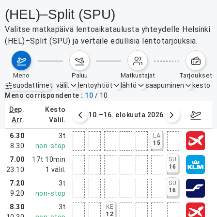
(HEL)–Split (SPU)
Valitse matkapäivä lentoaikataulusta yhteydelle Helsinki
(HEL)–Split (SPU) ja vertaile edullisia lentotarjouksia.
meno
paluu
matkustajat
tarjoukset
suodattimet
välil.
lentoyhtiöt
lähtö
saapuminen
kesto
Aktiiviset suodattimet
ei mitään
Meno corrispondente
10
/
10
dep.
kesto
. elokuuta 2026
10.–16. elokuuta 2026
17.–2
arr.
välil.
6.30
3t
LA
15
8.30
non-stop
7.00
17t 10min
SU
16
23.10
1
välil.
7.20
3t
SU
16
9.20
non-stop
8.30
3t
KE
12
10.30
non-stop