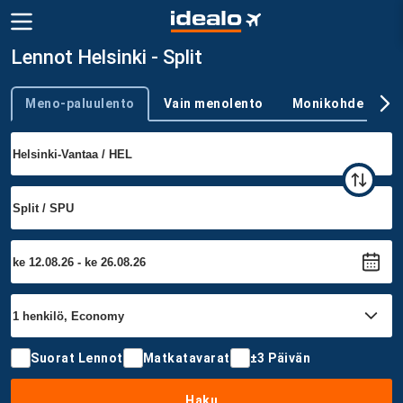
Lennot Helsinki - Split
Meno-paluulento
Vain menolento
Monikohde
Trip type
Suorat Lennot
Matkatavarat
±3 Päivän
Haku