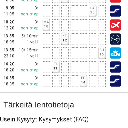
9.05
3t
LA
15
11.05
non-stop
10.20
3t
MA
10
12.20
non-stop
13.55
5t 10min
KE
12
18.05
1
välil.
13.55
10t 15min
SU
16
23.10
1
välil.
16.20
3t
TI
11
18.20
non-stop
16.35
3t
PE
14
18.35
non-stop
Tärkeitä lentotietoja
Usein Kysytyt Kysymykset
(FAQ)