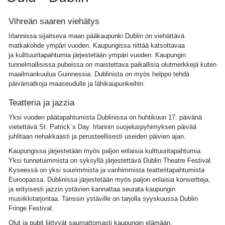
Vihreän saaren viehätys
Irlannissa sijaitseva maan pääkaupunki Dublin on viehättävä
matkakohde ympäri vuoden. Kaupungissa riittää katsottavaa
ja kulttuuritapahtumia järjestetään ympäri vuoden. Kaupungin
tunnelmallisissa pubeissa on maistettava paikallisia olutmerkkejä kuten
maailmankuulua Guinnessia. Dublinista on myös helppo tehdä
päivämatkoja maaseudulle ja lähikaupunkeihin.
Teatteria ja jazzia
Yksi vuoden päätapahtumista Dublinissa on huhtikuun 17. päivänä
vietettävä St. Patrick´s Day. Irlannin suojeluspyhimyksen päivää
juhlitaan riehakkaasti ja perusteellisesti useiden päivien ajan.
Kaupungissa järjestetään myös paljon erilaisia kulttuuritapahtumia.
Yksi tunnetuimmista on syksyllä järjestettävä Dublin Theatre Festival.
Kyseessä on yksi suurimmista ja vanhimmista teatteritapahtumista
Euroopassa. Dublinissa järjestetään myös paljon erilaisia konsertteja,
ja erityisesti jazzin ystävien kannattaa seurata kaupungin
musiikkitarjontaa. Tanssin ystäville on tarjolla syyskuussa Dublin
Fringe Festival.
Olut ja pubit liittyvät saumattomasti kaupungin elämään.