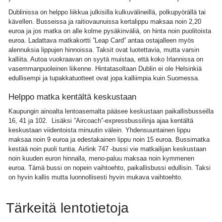
Dublinissa on helppo liikkua julkisilla kulkuvälineillä, polkupyörällä tai
kävellen. Busseissa ja raitiovaunuissa kertalippu maksaa noin 2,20
euroa ja jos matka on alle kolme pysäkinväliä, on hinta noin puolitoista
euroa. Ladattava matkakortti ”Leap Card” antaa ostajalleen myös
alennuksia lippujen hinnoissa. Taksit ovat luotettavia, mutta varsin
kalliita. Autoa vuokraavan on syytä muistaa, että koko Irlannissa on
vasemmanpuoleinen liikenne. Hintatasoltaan Dublin ei ole Helsinkiä
edullisempi ja tupakkatuotteet ovat jopa kalliimpia kuin Suomessa.
Helppo matka kentältä keskustaan
Kaupungin ainoalta lentoasemalta pääsee keskustaan paikallisbusseilla
16, 41 ja 102. Lisäksi ”Aircoach”-expressbussilinja ajaa kentältä
keskustaan viidentoista minuutin välein. Yhdensuuntainen lippu
maksaa noin 9 euroa ja edestakainen lippu noin 15 euroa. Bussimatka
kestää noin puoli tuntia. Airlink 747 -bussi vie matkailijan keskustaan
noin kuuden euron hinnalla, meno-paluu maksaa noin kymmenen
euroa. Tämä bussi on nopein vaihtoehto, paikallisbussi edullisin. Taksi
on hyvin kallis mutta luonnollisesti hyvin mukava vaihtoehto.
Tärkeitä lentotietoja