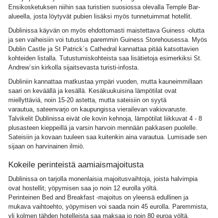
Ensikosketuksen niihin saa turistien suosiossa olevalla Temple Bar-
alueella, josta löytyvät pubien lisäksi myös tunnetuimmat hotellit.
Dublinissa käyvän on myös ehdottomasti maistettava Guiness -olutta
ja sen vaiheisiin voi tutustua paremmin Guiness Storehousessa. Myös
Dublin Castle ja St Patrick´s Cathedral kannattaa pitää katsottavien
kohteiden listalla. Tutustumiskohteista saa lisätietoja esimerkiksi St.
Andrew´sin kirkolla sijaitsevasta turisti-infosta.
Dubliniin kannattaa matkustaa ympäri vuoden, mutta kauneimmillaan
saari on keväällä ja kesällä. Kesäkuukuisina lämpötilat ovat
miellyttäviä, noin 15-20 astetta, mutta sateisiin on syytä
varautua, sateenvarjo on kaupungissa vierailevan vakiovaruste.
Talvikelit Dublinissa eivät ole kovin kehnoja, lämpötilat liikkuvat 4 - 8
plusasteen kieppeillä ja varsin harvoin mennään pakkasen puolelle.
Sateisiin ja kovaan tuuleen saa kuitenkin aina varautua. Lumisade sen
sijaan on harvinainen ilmiö.
Kokeile perinteistä aamiaismajoitusta
Dublinissa on tarjolla monenlaisia majoitusvaihtoja, joista halvimpia
ovat hostellit; yöpymisen saa jo noin 12 eurolla yöltä.
Perinteinen Bed and Breakfast -majoitus on yleensä edullinen ja
mukava vaihtoehto, yöpymisen voi saada noin 45 eurolla. Paremmista,
yli kolmen tähden hotelleista saa maksaa jo noin 80 euroa yöltä.