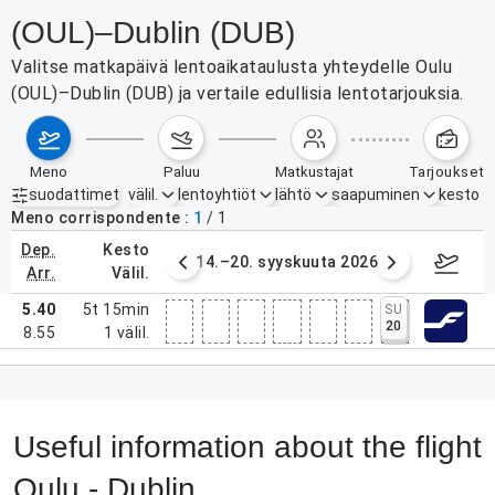
(OUL)–Dublin (DUB)
Valitse matkapäivä lentoaikataulusta yhteydelle Oulu
(OUL)–Dublin (DUB) ja vertaile edullisia lentotarjouksia.
meno
paluu
matkustajat
tarjoukset
suodattimet
välil.
lentoyhtiöt
lähtö
saapuminen
kesto
Aktiiviset suodattimet
ei mitään
Meno corrispondente
1
/
1
dep.
kesto
. syyskuuta 2026
14.–20. syyskuuta 2026
21.–27
arr.
välil.
5.40
5t 15min
SU
20
8.55
1
välil.
Useful information about the flight
Oulu - Dublin