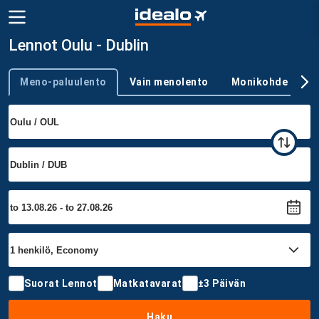
Lennot Oulu - Dublin
Meno-paluulento
Vain menolento
Monikohde
Trip type
Suorat Lennot
Matkatavarat
±3 Päivän
Haku