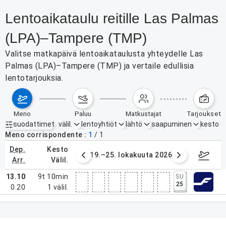
Lentoaikataulu reitille Las Palmas
(LPA)–Tampere (TMP)
Valitse matkapäivä lentoaikataulusta yhteydelle Las
Palmas (LPA)–Tampere (TMP) ja vertaile edullisia
lentotarjouksia.
meno
paluu
matkustajat
tarjoukset
suodattimet
välil.
lentoyhtiöt
lähtö
saapuminen
kesto
Aktiiviset suodattimet
ei mitään
Meno corrispondente
1
/
1
dep.
kesto
8. lokakuuta 2026
19.–25. lokakuuta 2026
26.
arr.
välil.
13.10
9t 10min
SU
25
0.20
1
välil.