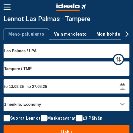
Lennot Las Palmas - Tampere
Meno-paluulento
Vain menolento
Monikohde
Trip type
Suorat Lennot
Matkatavarat
±3 Päivän
Haku