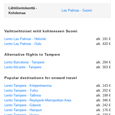
Lähtölentokenttä -
Las Palmas - Suomi
Kohdemaa
Vaihtoehtoiset reitit kohteeseen Suomi
Lento Las Palmas - Helsinki
alk. 191 €
Lento Las Palmas - Oulu
alk. 420 €
Alternative flights to Tampere
Lento Barcelona - Tampere
alk. 294 €
Lento Alicante - Tampere
alk. 303 €
Popular destinations for onward travel
Lento Tampere - Kööpenhamina
alk. 143 €
Lento Tampere - Turku
alk. 202 €
Lento Tampere - Tallinna
alk. 198 €
Lento Tampere - Reykjavik-Metropolitan Area
alk. 346 €
Lento Tampere - Gdansk
alk. 242 €
Lento Tampere - Hampuri
alk. 176 €
Lento Tampere - Vaasa
alk. 220 €