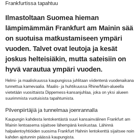
Frankfurtissa tapahtuu
Ilmastoltaan Suomea hieman
lämpimämmän Frankfurt am Mainin sää
on suotuisa matkustamiseen ympäri
vuoden. Talvet ovat leutoja ja kesät
joskus helteisiäkin, mutta sateisiin on
hyvä varautua ympäri vuoden.
Helmi- ja maaliskuussa kaupungissa juhlitaan viidentenä vuodenaikana
tunnettua karnevaalia. Maalis- ja huhtikuussa Rhine/Main-alueella
vietetään vuosittaista Dippemess-kansanjuhlaa, joka on yksi alueen
suurimmista vuotuisista tapahtumista.
Pilvenpiirtäjiä ja tunnelmaa joenrannalla
Kaupungin kahdesta lentokentästä suuri kansainvälinen Frankfurt am
Mainin lentoasema sijaitsee lähempänä keskustaa. Lähinnä
halpalentoyhtiöiden suosima Frankfurt Hahnin lentokenttä sijaitsee noin
kahden ajotunnin päässä kaupungista.