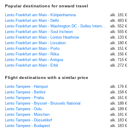
Popular destinations for onward travel
Lento Frankfurt am Main - Kööpenhamina
alk. 181 €
Lento Frankfurt am Main - Delhi
alk. 483 €
Lento Frankfurt am Main - Washington DC - Dulles International Airport, DC
alk. 552 €
Lento Frankfurt am Main - Soul Incheon
alk. 555 €
Lento Frankfurt am Main - Lontoo Heathrow
alk. 133 €
Lento Frankfurt am Main - Lissabon
alk. 180 €
Lento Frankfurt am Main - Porto
alk. 151 €
Lento Frankfurt am Main - Riika
alk. 156 €
Lento Frankfurt am Main - Antigua
alk. 715 €
Lento Frankfurt am Main - Erbil
alk. 272 €
Flight destinations with a similar price
Lento Tampere - Hampuri
alk. 176 €
Lento Tampere - Berliini
alk. 158 €
Lento Tampere - Praha
alk. 161 €
Lento Tampere - Bryssel - Brussels National
alk. 188 €
Lento Tampere - Oulu
alk. 189 €
Lento Tampere - München
alk. 181 €
Lento Tampere - Düsseldorf
alk. 183 €
Lento Tampere - Budapest
alk. 183 €