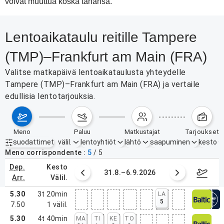
voivat muuttua koska tahansa.
Lentoaikataulu reitille Tampere
(TMP)–Frankfurt am Main (FRA)
Valitse matkapäivä lentoaikataulusta yhteydelle
Tampere (TMP)–Frankfurt am Main (FRA) ja vertaile
edullisia lentotarjouksia.
meno
paluu
matkustajat
tarjoukset
suodattimet
välil.
lentoyhtiöt
lähtö
saapuminen
kesto
Aktiiviset suodattimet
ei mitään
Meno corrispondente
5
/
5
dep.
kesto
0. elokuuta 2026
31.8.–6.9.2026
7.–13
arr.
välil.
5.30
3t 20min
LA
5
7.50
1
välil.
5.30
4t 40min
MA
TI
KE
TO