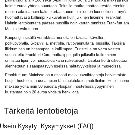
paikallisjunalla RE80 sekä S-bahnlinjoilla S8 ja S9. Matka maksaa noin
kolme euroa yhteen suuntaan. Taksilla matka saattaa kestää etenkin
ruuhka-aikoina noin kaksi kertaa kauemmin, se on luonnollisesti myös
huomattavasti kalliimpi kulkuväline kuin julkinen liikenne. Frankfurt
Hahnin lentokentältä pääsee bussilla noin kerran tunnissa Frankfurt am
Mainin keskustaan.
Kaupungin sisällä voi liikkua monella eri tavalla: kävellen,
polkupyörällä, S-bahnilla, metrolla, raitiovaunulla tai bussilla. Taksilla
liikkuminen on hitaampaa ja kalliimpaa. Turisteille on varta vasten
suunniteltu Frankfurt Card-matkalippu, jolla julkisilla kulkeminen
onnistuu lipun voimassaoloaikana näketävästi. Lisäksi kortti oikeuttaa
alennettuun sisäänpääsyyn useissa nähtävyyksissä ja museoissa.
Frankfurt am Mainissa on runsaasti majoitusvaihtoehtoja halvimmista
budjet-hostelleista useampien tähtiluokituksien hotelleihin. Hotellihuone
maksaa yöltä noin 50 eurosta ylöspäin, hostellissa yöpyminen
kustantaa noin 20 euroa yhdeltä henkilöltä.
Tärkeitä lentotietoja
Usein Kysytyt Kysymykset
(FAQ)