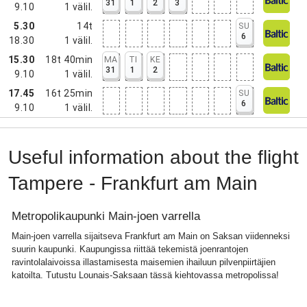
31
1
2
3
9.10
1
välil.
5.30
14t
SU
6
18.30
1
välil.
15.30
18t 40min
MA
TI
KE
31
1
2
9.10
1
välil.
17.45
16t 25min
SU
6
9.10
1
välil.
Useful information about the flight
Tampere - Frankfurt am Main
Metropolikaupunki Main-joen varrella
Main-joen varrella sijaitseva Frankfurt am Main on Saksan viidenneksi
suurin kaupunki. Kaupungissa riittää tekemistä joenrantojen
ravintolalaivoissa illastamisesta maisemien ihailuun pilvenpiirtäjien
katoilta. Tutustu Lounais-Saksaan tässä kiehtovassa metropolissa!