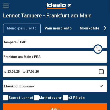
Lennot Tampere - Frankfurt am Main
Meno-paluulento
Vain menolento
Monikohde
Trip type
Suorat Lennot
Matkatavarat
±3 Päivän
Haku