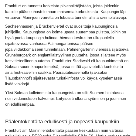
Frankfurt on tunnettu korkeista pilvenpiirtäjistään, joista joidenkin
katoille pääsee ihastelemaan maisemia korkeuksista. Kaupungin läpi
virtaavan Main-joen varrella on lukuisia tunnelmallisia ravintolalaivoja.
Sachsenhausen ja Brückenviertel ovat suosittuja kaupunginosia
juhlijoille. Kaupungissa on kolme upeaa suurempaa puistoa, joihin on
hyvä paeta kaupungin hulinaa: hieman keskustan ulkopuolella
sijaitsevassa vanhassa Palmengartenissa pääsee
jopa viidakkomaiseen tunnelmaan. Palmengartenin vieressä sijaitseva
Grüneburgpark on englantilaistyylinen puutarha, jossa sijaitsee myös
kasvitieteellinen puutarha. Frankfurter Stadtwald eli kaupunkimetsä on
Saksan suurin kaupunkimetsä, jossa riittää ajanvietettä kuntoilusta
aina festivaaleihin saakka. Päärautatieasemalla (saksaksi
'Hauptbahnhof') sijaitsevasta turisti-infosta voi käydä kyselemässä
lisää vinkkejä.
Yksi Saksan kalleimmista kaupungeista on silti Suomen hintatasoa
noin viidenneksen halvempi. Erityisesti ulkona syöminen ja juominen
on edullisempaa.
Päälentokentältä edullisesti ja nopeasti kaupunkiin
Frankfurt am Mainin lentokentältä pääsee keskustaan noin vartissa