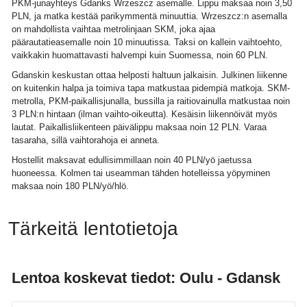
PKM-junayhteys Gdanks Wrzeszcz asemalle. Lippu maksaa noin 3,50
PLN, ja matka kestää parikymmentä minuuttia. Wrzeszcz:n asemalla
on mahdollista vaihtaa metrolinjaan SKM, joka ajaa
päärautatieasemalle noin 10 minuutissa. Taksi on kallein vaihtoehto,
vaikkakin huomattavasti halvempi kuin Suomessa, noin 60 PLN.
Gdanskin keskustan ottaa helposti haltuun jalkaisin. Julkinen liikenne
on kuitenkin halpa ja toimiva tapa matkustaa pidempiä matkoja. SKM-
metrolla, PKM-paikallisjunalla, bussilla ja raitiovainulla matkustaa noin
3 PLN:n hintaan (ilman vaihto-oikeutta). Kesäisin liikennöivät myös
lautat. Paikallisliikenteen päivälippu maksaa noin 12 PLN. Varaa
tasaraha, sillä vaihtorahoja ei anneta.
Hostellit maksavat edullisimmillaan noin 40 PLN/yö jaetussa
huoneessa. Kolmen tai useamman tähden hotelleissa yöpyminen
maksaa noin 180 PLN/yö/hlö.
Tärkeitä lentotietoja
Lentoa koskevat tiedot: Oulu - Gdansk