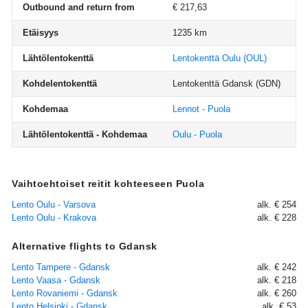
Outbound and return from
€ 217,63
Etäisyys
1235 km
Lähtölentokenttä
Lentokenttä Oulu
(OUL)
Kohdelentokenttä
Lentokenttä Gdansk
(GDN)
Kohdemaa
Lennot - Puola
Lähtölentokenttä - Kohdemaa
Oulu - Puola
Vaihtoehtoiset reitit kohteeseen Puola
Lento Oulu - Varsova
alk. € 254
Lento Oulu - Krakova
alk. € 228
Alternative flights to Gdansk
Lento Tampere - Gdansk
alk. € 242
Lento Vaasa - Gdansk
alk. € 218
Lento Rovaniemi - Gdansk
alk. € 260
Lento Helsinki - Gdansk
alk. € 53