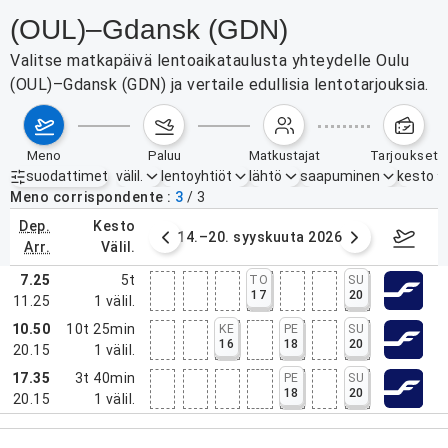
(OUL)–Gdansk (GDN)
Valitse matkapäivä lentoaikataulusta yhteydelle Oulu
(OUL)–Gdansk (GDN) ja vertaile edullisia lentotarjouksia.
meno
paluu
matkustajat
tarjoukset
suodattimet
välil.
lentoyhtiöt
lähtö
saapuminen
kesto
Aktiiviset suodattimet
ei mitään
Meno corrispondente
3
/
3
dep.
kesto
. syyskuuta 2026
14.–20. syyskuuta 2026
21.–27
arr.
välil.
7.25
5t
TO
SU
17
20
11.25
1
välil.
10.50
10t 25min
KE
PE
SU
16
18
20
20.15
1
välil.
17.35
3t 40min
PE
SU
18
20
20.15
1
välil.