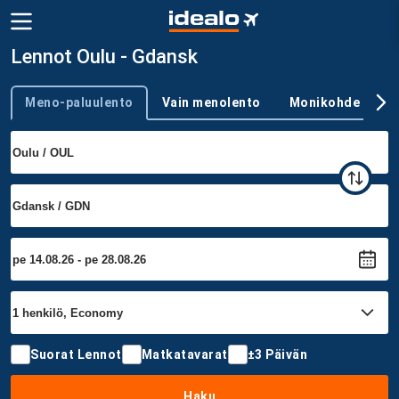
Lennot Oulu - Gdansk
Meno-paluulento
Vain menolento
Monikohde
Trip type
Suorat Lennot
Matkatavarat
±3 Päivän
Haku