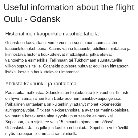
Useful information about the flight
Oulu - Gdansk
Historiallinen kaupunkilomakohde lähellä
Gdansk on kasvattanut viime vuosina suosiotaan suomalaisten
kaupunkilomakohteena. Kaunis vanha kaupunki, edullinen hintataso ja
kiinnostava historia houkuttelevat matkailijoita, jotka etsivät
vaihtoehtoja esimerkiksi Tallinnaan tai Tukholmaan suuntautuville
viikonloppuvisiiteille. Gdanskin puolesta puhuvat edullisen hintatason
lisäksi kesäisin houkuttelevat uimarannat.
Yhdistä kaupunki- ja rantaloma
Paras aika matkustaa Gdanskiin on toukokuusta lokakuuhun. Ilmasto
on hyvin samanlainen kuin Etelä-Suomen rannikkokaupungeissa.
Paikallinen rantaelämä on kuitenkin yllättänyt monet kokeneetkin
auringonpalvojat. Pitkistä hiekkarannoista ja avarista merinäköaloista
voi nauttia kesäkuusta aina syyskuuhun saakka esimerkiksi
Sopotissa, joka sijaitsee vain 15 minuutin ajomatkan päässä
Gdanskista. Ja jos jalkojen kastelu ei houkuta, Sopotissa voi kävellä
myös Euroopan pisimmällä rantalaiturilla.