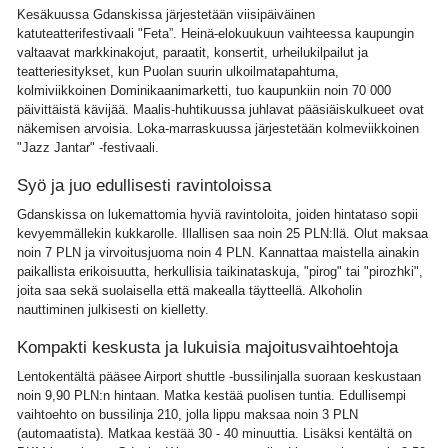
Kesäkuussa Gdanskissa järjestetään viisipäiväinen
katuteatterifestivaali "Feta”. Heinä-elokuukuun vaihteessa kaupungin
valtaavat markkinakojut, paraatit, konsertit, urheilukilpailut ja
teatteriesitykset, kun Puolan suurin ulkoilmatapahtuma,
kolmiviikkoinen Dominikaanimarketti, tuo kaupunkiin noin 70 000
päivittäistä kävijää. Maalis-huhtikuussa juhlavat pääsiäiskulkueet ovat
näkemisen arvoisia. Loka-marraskuussa järjestetään kolmeviikkoinen
"Jazz Jantar" -festivaali.
Syö ja juo edullisesti ravintoloissa
Gdanskissa on lukemattomia hyviä ravintoloita, joiden hintataso sopii
kevyemmällekin kukkarolle. Illallisen saa noin 25 PLN:llä. Olut maksaa
noin 7 PLN ja virvoitusjuoma noin 4 PLN. Kannattaa maistella ainakin
paikallista erikoisuutta, herkullisia taikinataskuja, "pirog" tai "pirozhki",
joita saa sekä suolaisella että makealla täytteellä. Alkoholin
nauttiminen julkisesti on kielletty.
Kompakti keskusta ja lukuisia majoitusvaihtoehtoja
Lentokentältä pääsee Airport shuttle -bussilinjalla suoraan keskustaan
noin 9,90 PLN:n hintaan. Matka kestää puolisen tuntia. Edullisempi
vaihtoehto on bussilinja 210, jolla lippu maksaa noin 3 PLN
(automaatista). Matkaa kestää 30 - 40 minuuttia. Lisäksi kentältä on