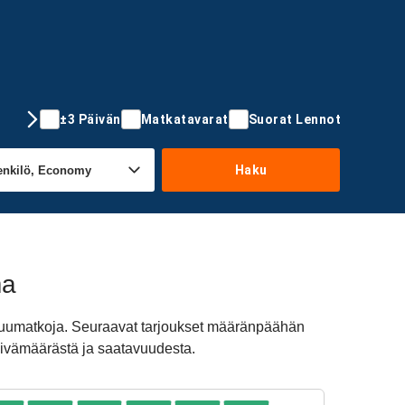
±3 Päivän
Matkatavarat
Suorat Lennot
Haku
ma
aluumatkoja. Seuraavat tarjoukset määränpäähän
päivämäärästä ja saatavuudesta.