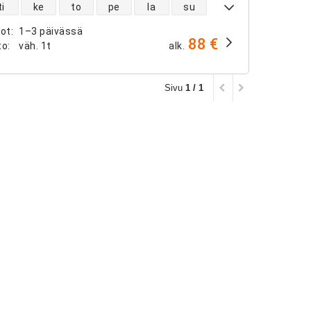
ntojen saatavuus
ti
ke
to
pe
la
su
not
:
1–3 päivässä
88 €
to
:
väh.
1t
alk.
Sivu
1 / 1