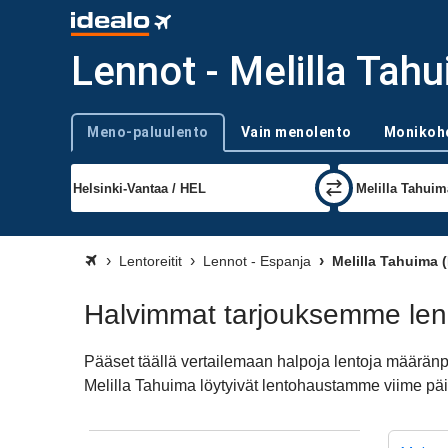
Lennot - Melilla Tah
Meno-paluulento
Vain menolento
Monikoh
Trip type
Lentoreitit
Lennot - Espanja
Melilla Tahuima 
Halvimmat tarjouksemme len
Pääset täällä vertailemaan halpoja lentoja määrän
Melilla Tahuima löytyivät lentohaustamme viime päiv