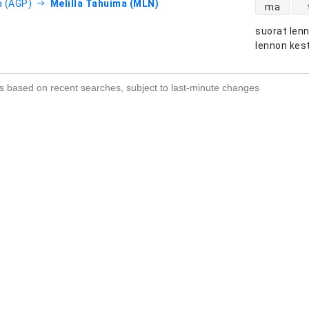
suorien le
 (AGP)
Melilla Tahuima (MLN)
ma
suorat len
htiöt
lennon kes
s based on recent searches, subject to last-minute changes