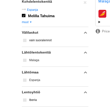
Malaga
Kohdelentokenttä
Espanja
Melilla Tahuima
lentoy
muut
Price
Välilaskut
vain suoralennot
Lähtölentokenttä
Malaga
Lähtömaa
Espanja
Lentoyhtiö
Iberia