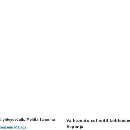
 yhteydet alk. Melilla Tahuima
Vaihtoehtoiset reitit kohtees
Espanja
teeseen Malaga