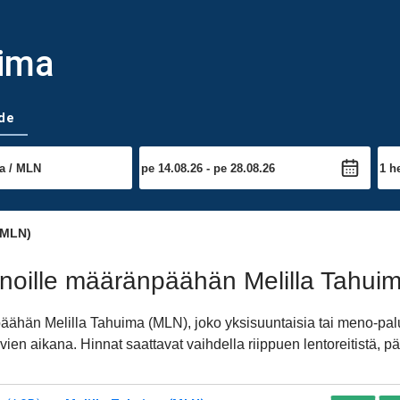
uima
de
(MLN)
noille määränpäähän Melilla Tahui
päähän Melilla Tahuima (MLN), joko yksisuuntaisia tai meno-p
ien aikana. Hinnat saattavat vaihdella riippuen lentoreitistä, 