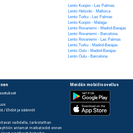
Lento Kuopio - Las Palmas
Lento Helsinki - Mallorca
Lento Turku - Las Palmas
Lento Kuopio - Malaga
Lento Rovaniemi - Madrid-Barajas
Lento Rovaniemi - Barcelona
Lento Rovaniemi - Las Palmas
Lento Turku - Madrid-Barajas
Lento Oulu - Madrid-Barajas
Lento Oulu - Barcelona
linen
meidän mobiilisovellus
asetukset
uus
ä / Ehdot ja säännöt
ttavat vaihdella, tarkistathan
ayhtiön antamat matkatiedot ennen