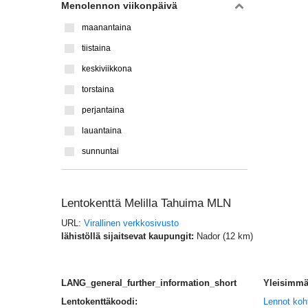
Menolennon viikonpäivä
maanantaina
tiistaina
keskiviikkona
torstaina
perjantaina
lauantaina
sunnuntai
Lentokenttä Melilla Tahuima MLN
URL:
Virallinen verkkosivusto
lähistöllä sijaitsevat kaupungit:
Nador (12 km)
LANG_general_further_information_short
Yleisimmät
Lentokenttäkoodi:
Lennot koh