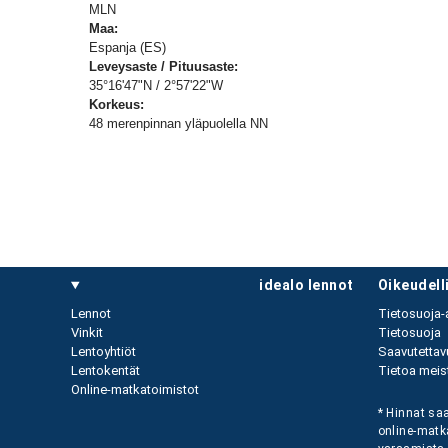
MLN
Maa:
Espanja (ES)
Leveysaste / Pituusaste:
35°16'47"N / 2°57'22"W
Korkeus:
48 merenpinnan yläpuolella NN
idealo lennot
oikeudel
Lennot
Tietosuoja-
Vinkit
Tietosuoja
Lentoyhtiöt
Saavutettav
Lentokentät
Tietoa meist
Online-matkatoimistot
* Hinnat saa
online-matk