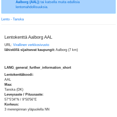
Aalborg (AAL)
) tai katsella muita edullisia
lentomahdollisuuksia.
Lento - Tanska
Lentokenttä Aalborg AAL
URL:
Virallinen verkkosivusto
lähistöllä sijaitsevat kaupungit:
Aalborg (7 km)
LANG_general_further_information_short
Lentokenttäkoodi:
AAL
Maa:
Tanska (DK)
Leveysaste / Pituusaste:
57°5'34"N / 9°50'56"E
Korkeus:
3 merenpinnan yläpuolella NN