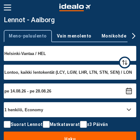
Lennot - Aalborg
Meno-paluulento
Vain menolento
Monikohde
Trip type
Suorat Lennot
Matkatavarat
±3 Päivän
Haku