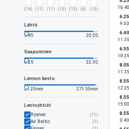
6.2
16.4
(
14
)
(
11
)
(
11
)
(
15
)
(
13
)
(
6
)
(
13
)
6.2
9.3
lähtö
6.4
5.45
20.20
11.3
6.5
saapuminen
10.2
0.25
22.30
8.0
11.3
lennon kesto
8.5
12.2
2t 25min
27t 55min
8.5
15.0
lentoyhtiöt
8.5
Ryanair
(
11
)
0.4
Air Baltic
(
7
)
Finnair
(
2
)