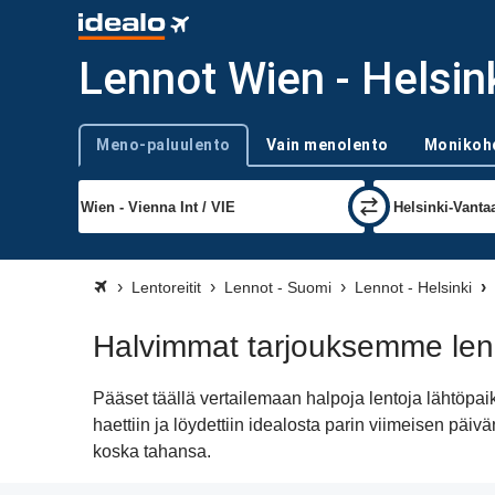
Lennot Wien - Helsin
Meno-paluulento
Vain menolento
Monikoh
Trip type
Lentoreitit
Lennot - Suomi
Lennot - Helsinki
Halvimmat tarjouksemme lenn
Pääset täällä vertailemaan halpoja lentoja lähtöpa
haettiin ja löydettiin idealosta parin viimeisen pä
koska tahansa.