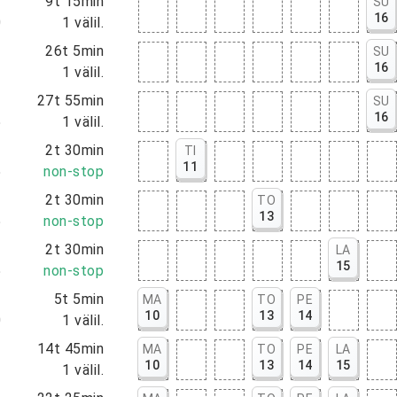
5
9t 15min
SU
16
0
1
välil.
5
26t 5min
SU
16
0
1
välil.
0
27t 55min
SU
16
5
1
välil.
5
2t 30min
TI
11
5
non-stop
5
2t 30min
TO
13
5
non-stop
5
2t 30min
LA
15
5
non-stop
5
5t 5min
MA
TO
PE
10
13
14
0
1
välil.
5
14t 45min
MA
TO
PE
LA
10
13
14
15
0
1
välil.