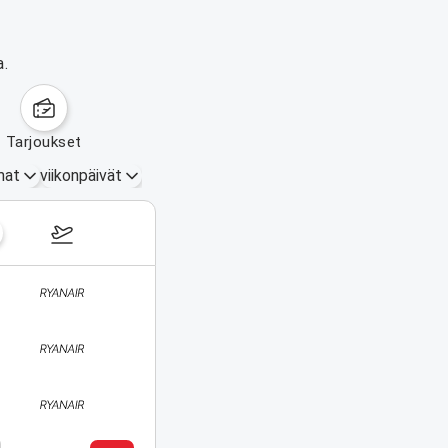
a.
tarjoukset
mat
viikonpäivät
17.–23. elokuuta 2026