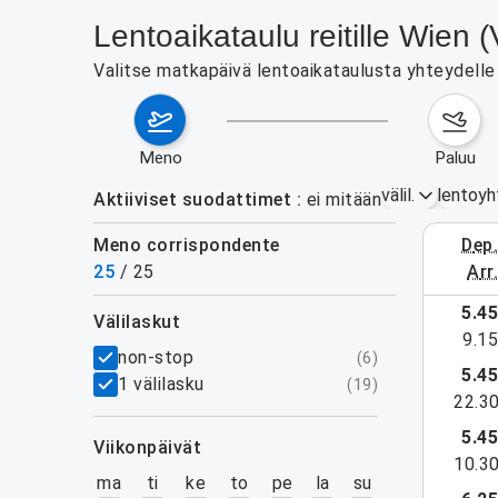
Lentoaikataulu reitille Wien 
Valitse matkapäivä lentoaikataulusta yhteydelle W
meno
paluu
välil.
lentoyh
Aktiiviset suodattimet
ei mitään
Meno corrispondente
dep
3.–9. el
25
/
25
arr
näytä lisää
5.4
välilaskut
9.1
suodattimet
non-stop
(
6
)
5.4
1 välilasku
(
19
)
22.3
5.4
viikonpäivät
10.3
ma
ti
ke
to
pe
la
su