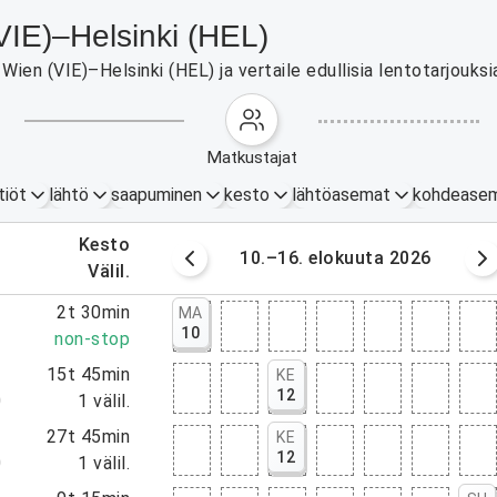
(VIE)–Helsinki (HEL)
ien (VIE)–Helsinki (HEL) ja vertaile edullisia lentotarjouksi
matkustajat
tiöt
lähtö
saapuminen
kesto
lähtöasemat
kohdease
.
kesto
okuuta 2026
10.–16. elokuuta 2026
.
välil.
5
2t 30min
MA
10
5
non-stop
5
15t 45min
KE
12
0
1
välil.
5
27t 45min
KE
12
0
1
välil.