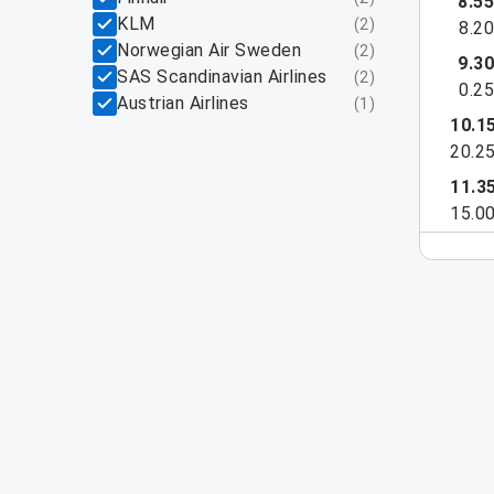
8.5
KLM
(
2
)
8.2
Norwegian Air Sweden
(
2
)
9.3
SAS Scandinavian Airlines
(
2
)
0.2
Austrian Airlines
(
1
)
10.1
20.2
11.3
15.0