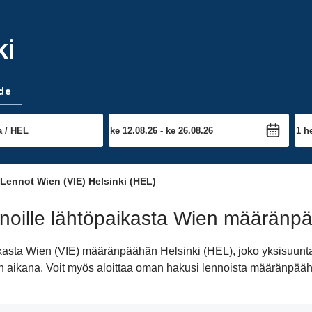
ki
de
Lennot Wien (VIE) Helsinki (HEL)
oille lähtöpaikasta Wien määränpä
ikasta Wien (VIE) määränpäähän Helsinki (HEL), joko yksisuunt
ivän aikana. Voit myös aloittaa oman hakusi lennoista määränpää