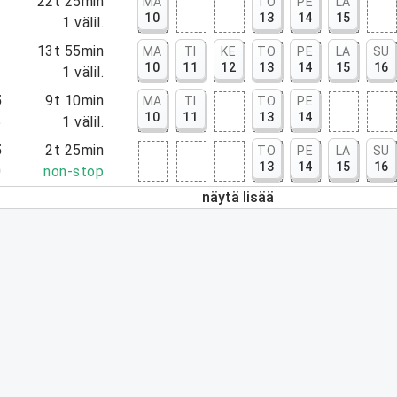
5
22t 25min
MA
TO
PE
LA
10
13
14
15
0
1
välil.
0
13t 55min
MA
TI
KE
TO
PE
LA
SU
10
11
12
13
14
15
16
5
1
välil.
5
9t 10min
MA
TI
TO
PE
10
11
13
14
5
1
välil.
5
2t 25min
TO
PE
LA
SU
13
14
15
16
0
non-stop
näytä lisää