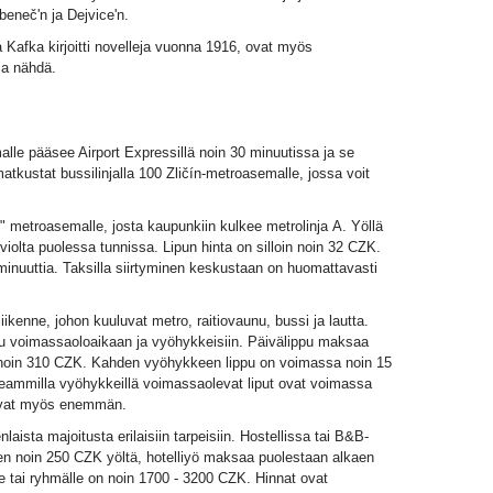
beneč'n ja Dejvice'n.
a Kafka kirjoitti novelleja vuonna 1916, ovat myös
 ja nähdä.
lle pääsee Airport Expressillä noin 30 minuutissa ja se
kustat bussilinjalla 100 Zličín-metroasemalle, jossa voit
n" metroasemalle, josta kaupunkiin kulkee metrolinja A. Yöllä
violta puolessa tunnissa. Lipun hinta on silloin noin 32 CZK.
inuuttia. Taksilla siirtyminen keskustaan on huomattavasti
iikenne, johon kuuluvat metro, raitiovaunu, bussi ja lautta.
tuu voimassaoloaikaan ja vyöhykkeisiin. Päivälippu maksaa
 noin 310 CZK. Kahden vyöhykkeen lippu on voimassa noin 15
eammilla vyöhykkeillä voimassaolevat liput ovat voimassa
vat myös enemmän.
aista majoitusta erilaisiin tarpeisiin. Hostellissa tai B&B-
 noin 250 CZK yöltä, hotelliyö maksaa puolestaan alkaen
e tai ryhmälle on noin 1700 - 3200 CZK. Hinnat ovat