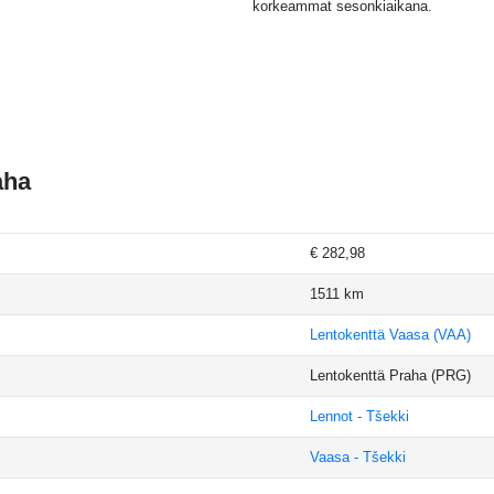
korkeammat sesonkiaikana.
aha
€ 282,98
1511 km
Lentokenttä Vaasa
(VAA)
Lentokenttä Praha
(PRG)
Lennot - Tšekki
Vaasa - Tšekki