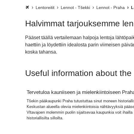
Lentoreitit
Lennot - Tšekki
Lennot - Praha
L
Halvimmat tarjouksemme len
Pääset täällä vertailemaan halpoja lentoja lähtöp
haettiin ja löydettiin idealosta parin viimeisen pä
koska tahansa.
Useful information about the 
Tervetuloa kauniiseen ja mielenkiintoiseen Prah
Tšekin pääkaupunki Praha tutustuttaa sinut moneen historial
Keskustan alueella olevia mielenkiintoisia nähtävyyksiä pääs
Vltavajoen molemmin puolin sijaitsevaa kaupunkia voit ihailla m
historiallisilta silloilta.