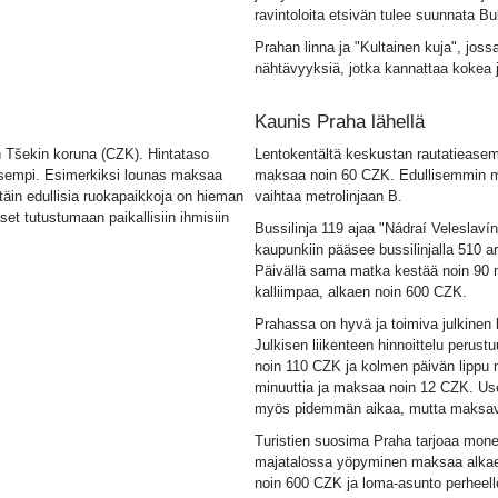
ravintoloita etsivän tulee suunnata Bu
Prahan linna ja "Kultainen kuja", joss
nähtävyyksiä, jotka kannattaa kokea
Kaunis Praha lähellä
 Tšekin koruna (CZK). Hintataso
Lentokentältä keskustan rautatieasema
aisempi. Esimerkiksi lounas maksaa
maksaa noin 60 CZK. Edullisemmin mat
täin edullisia ruokapaikkoja on hieman
vaihtaa metrolinjaan B.
et tutustumaan paikallisiin ihmisiin
Bussilinja 119 ajaa "Nádraí Veleslaví
kaupunkiin pääsee bussilinjalla 510 ar
Päivällä sama matka kestää noin 90 m
kalliimpaa, alkaen noin 600 CZK.
Prahassa on hyvä ja toimiva julkinen l
Julkisen liikenteen hinnoittelu perus
noin 110 CZK ja kolmen päivän lippu
minuuttia ja maksaa noin 12 CZK. Us
myös pidemmän aikaa, mutta maksa
Turistien suosima Praha tarjoaa monenl
majatalossa yöpyminen maksaa alkaen
noin 600 CZK ja loma-asunto perheell