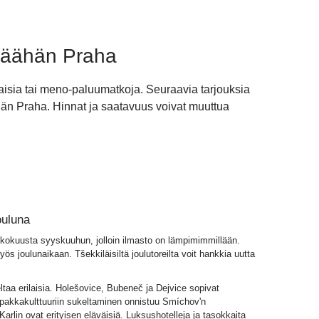
päähän Praha
isia tai meno-paluumatkoja. Seuraavia tarjouksia
ähän Praha. Hinnat ja saatavuus voivat muuttua
jouluna
kokuusta syyskuuhun, jolloin ilmasto on lämpimimmillään.
s joulunaikaan. Tšekkiläisiltä joulutoreilta voit hankkia uutta
taa erilaisia. Holešovice, Bubeneč ja Dejvice sopivat
ppakkakulttuuriin sukeltaminen onnistuu Smíchov'n
Karlin ovat erityisen eläväisiä. Luksushotelleja ja tasokkaita