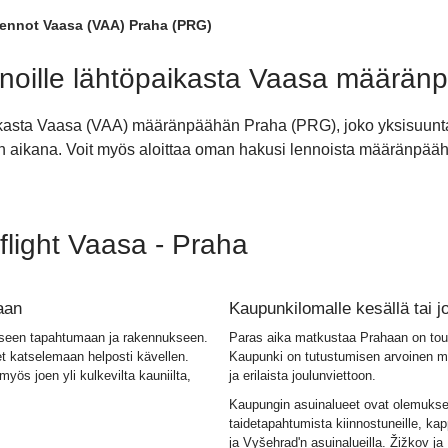
ennot Vaasa (VAA) Praha (PRG)
noille lähtöpaikasta Vaasa määrän
aikasta Vaasa (VAA) määränpäähän Praha (PRG), joko yksisuunta
ivän aikana. Voit myös aloittaa oman hakusi lennoista määränpä
flight Vaasa - Praha
aan
Kaupunkilomalle kesällä tai 
liseen tapahtumaan ja rakennukseen.
Paras aika matkustaa Prahaan on tou
et katselemaan helposti kävellen.
Kaupunki on tutustumisen arvoinen myö
yös joen yli kulkevilta kauniilta,
ja erilaista joulunviettoon.
Kaupungin asuinalueet ovat olemuksel
taidetapahtumista kiinnostuneille, ka
ja Vyšehrad'n asuinalueilla. Žižkov ja 