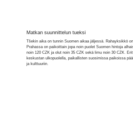
Matkan suunnittelun tueksi
Tšekin aika on tunnin Suomen aikaa jäljessä. Rahayksikkö on
Prahassa on paikoittain jopa noin puolet Suomen hintoja alh
noin 120 CZK ja olut noin 35 CZK sekä limu noin 30 CZK. Erit
keskustan ulkopuolella, paikallisten suosimissa paikoissa pääs
ja kulttuuriin.