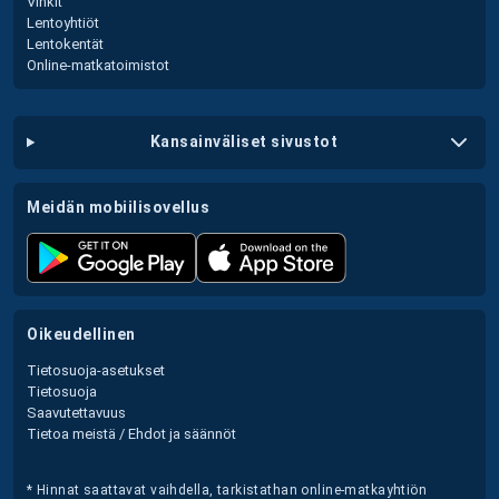
Vinkit
Lentoyhtiöt
Lentokentät
Online-matkatoimistot
kansainväliset sivustot
meidän mobiilisovellus
oikeudellinen
Tietosuoja-asetukset
Tietosuoja
Saavutettavuus
Tietoa meistä / Ehdot ja säännöt
* Hinnat saattavat vaihdella, tarkistathan online-matkayhtiön