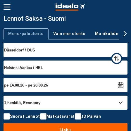
Lennot Saksa - Suomi
Meno-paluulento
Vain menolento
Monikohde
Trip type
Suorat Lennot
Matkatavarat
±3 Päivän
Haku