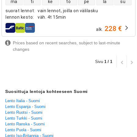
ma
ti
ke
to
pe
la
su
suorat lennot
:
vain lennot, joilla on välilasku
lennon kesto
:
väh.
4t 15min
228 €
alk.
lentoyhtiöt
Prices based on recent searches, subject to last-minute
changes
Sivu
1 / 1
Suosittuja lentoja kohteeseen Suomi
Lento Italia - Suomi
Lento Espanja - Suomi
Lento Ruotsi - Suomi
Lento Turkki - Suomi
Lento Ranska - Suomi
Lento Puola - Suomi
Lento Iso-Britannia - Suomi