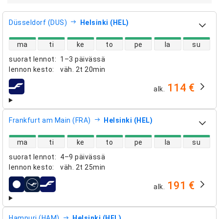
Düsseldorf (DUS)
Helsinki (HEL)
suorien lentojen saatavuus
ma
ti
ke
to
pe
la
su
suorat lennot
:
1–3 päivässä
lennon kesto
:
väh.
2t 20min
114 €
alk.
lentoyhtiöt
Frankfurt am Main (FRA)
Helsinki (HEL)
suorien lentojen saatavuus
ma
ti
ke
to
pe
la
su
suorat lennot
:
4–9 päivässä
lennon kesto
:
väh.
2t 25min
191 €
alk.
lentoyhtiöt
Hampuri (HAM)
Helsinki (HEL)