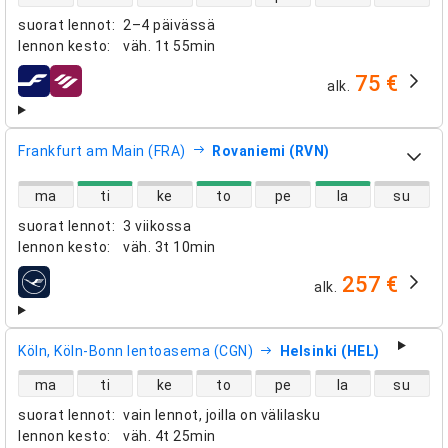
suorat lennot
:
2–4 päivässä
lennon kesto
:
väh.
1t 55min
75 €
alk.
lentoyhtiöt
Frankfurt am Main (FRA)
Rovaniemi (RVN)
suorien lentojen saatavuus
ma
ti
ke
to
pe
la
su
suorat lennot
:
3 viikossa
lennon kesto
:
väh.
3t 10min
257 €
alk.
lentoyhtiöt
Köln, Köln-Bonn lentoasema (CGN)
Helsinki (HEL)
suorien lentojen saatavuus
ma
ti
ke
to
pe
la
su
suorat lennot
:
vain lennot, joilla on välilasku
lennon kesto
:
väh.
4t 25min