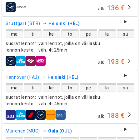
136 €
alk.
lentoyhtiöt
Stuttgart (STR)
Helsinki (HEL)
suorien lentojen saatavuus
ma
ti
ke
to
pe
la
su
suorat lennot
:
vain lennot, joilla on välilasku
lennon kesto
:
väh.
4t 25min
193 €
alk.
lentoyhtiöt
Hannover (HAJ)
Helsinki (HEL)
suorien lentojen saatavuus
ma
ti
ke
to
pe
la
su
suorat lennot
:
vain lennot, joilla on välilasku
lennon kesto
:
väh.
4t 45min
188 €
alk.
lentoyhtiöt
München (MUC)
Oulu (OUL)
suorien lentojen saatavuus