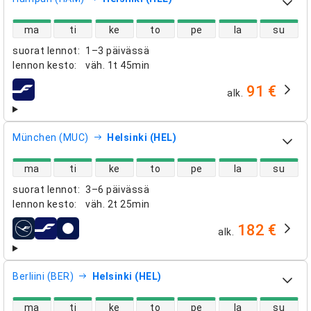
suorien lentojen saatavuus
ma
ti
ke
to
pe
la
su
suorat lennot
:
1–3 päivässä
lennon kesto
:
väh.
1t 45min
91 €
alk.
lentoyhtiöt
München (MUC)
Helsinki (HEL)
suorien lentojen saatavuus
ma
ti
ke
to
pe
la
su
suorat lennot
:
3–6 päivässä
lennon kesto
:
väh.
2t 25min
182 €
alk.
lentoyhtiöt
Berliini (BER)
Helsinki (HEL)
suorien lentojen saatavuus
ma
ti
ke
to
pe
la
su