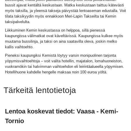
bussit ajavat kentältä keskustaan. Matka keskustaan taittuu kätevästi
myös taksilla, ja yleensä takseja päivystää lentoaseman edustalla. Voit
tilata taksikyydin myös ennakkoon Meri-Lapin Takseilta tai Kemin
taksipalvelulta.
Liikkuminen Kemin keskustassa on helppoa, sillä pienessä
kaupungissa välimatkat ovat käveltävissä. Kaupungissa kulkee myös
muutama bussilinja, ja taksi on aina saatavilla oleva, joskin melko
kallis vaihtoehto.
Pieneksi kaupungiksi Kemistä löytyy varsin monipuolinen tarjonta
yöpymisvaihtoehtoja – voit valita hotellin, majatalon, lomahuoneiston,
vuokramökin tai halvimman vaihtoehdon eli leirintäalueella yöpymisen.
Hotellihuone kahdelle hengelle maksaa noin 100 euroa yöltä.
Tärkeitä lentotietoja
Lentoa koskevat tiedot: Vaasa - Kemi-
Tornio