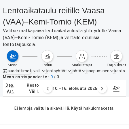
Lentoaikataulu reitille Vaasa
(VAA)–Kemi-Tornio (KEM)
Valitse matkapäivä lentoaikataulusta yhteydelle Vaasa
(VAA)–Kemi-Tornio (KEM) ja vertaile edullisia
lentotarjouksia.
meno
paluu
matkustajat
tarjoukset
suodattimet
välil.
lentoyhtiöt
lähtö
saapuminen
kesto
Aktiiviset suodattimet
ei mitään
Meno corrispondente
0
/
0
dep.
kesto
. elokuuta 2026
10.–16. elokuuta 2026
17.–2
arr.
välil.
Ei lentoja valitulla aikavälillä. Käytä hakulomaketta.