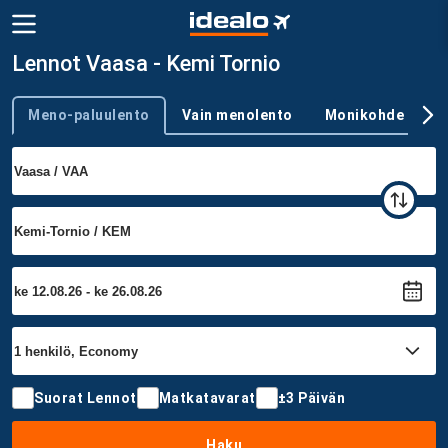
Lennot Vaasa - Kemi Tornio
Meno-paluulento
Vain menolento
Monikohde
Trip type
Suorat Lennot
Matkatavarat
±3 Päivän
Haku