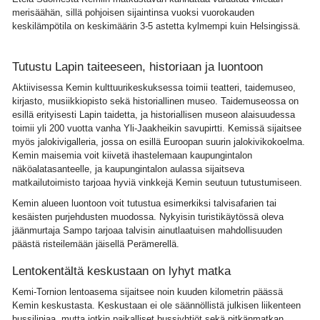
merisäähän, sillä pohjoisen sijaintinsa vuoksi vuorokauden
keskilämpötila on keskimäärin 3-5 astetta kylmempi kuin Helsingissä.
Tutustu Lapin taiteeseen, historiaan ja luontoon
Aktiivisessa Kemin kulttuurikeskuksessa toimii teatteri, taidemuseo,
kirjasto, musiikkiopisto sekä historiallinen museo. Taidemuseossa on
esillä erityisesti Lapin taidetta, ja historiallisen museon alaisuudessa
toimii yli 200 vuotta vanha Yli-Jaakheikin savupirtti. Kemissä sijaitsee
myös jalokivigalleria, jossa on esillä Euroopan suurin jalokivikokoelma.
Kemin maisemia voit kiivetä ihastelemaan kaupungintalon
näköalatasanteelle, ja kaupungintalon aulassa sijaitseva
matkailutoimisto tarjoaa hyviä vinkkejä Kemin seutuun tutustumiseen.
Kemin alueen luontoon voit tutustua esimerkiksi talvisafarien tai
kesäisten purjehdusten muodossa. Nykyisin turistikäytössä oleva
jäänmurtaja Sampo tarjoaa talvisin ainutlaatuisen mahdollisuuden
päästä risteilemään jäisellä Perämerellä.
Lentokentältä keskustaan on lyhyt matka
Kemi-Tornion lentoasema sijaitsee noin kuuden kilometrin päässä
Kemin keskustasta. Keskustaan ei ole säännöllistä julkisen liikenteen
bussilinjaa, mutta jotkin paikalliset bussiyhtiöt sekä pitkänmatkan