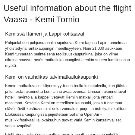
Useful information about the flight
Vaasa - Kemi Tornio
Kemissä Itämeri ja Lappi kohtaavat
Pohjanlahden pohjoisrannalla sijaitseva Kemi tarjoaa Lapin tunnelmaa
yhdistettynä rantakaupungin merellisyyteen. Noin 21 000 asukkaan
Kemi tunnetaan perinteisenä teollisuuskaupunkina, joka on viime
aikoina noussut myös matkailukaupungiksi etenkin suuren lumilinnansa
myötä.
Kemi on vauhdikas talvimatkailukaupunki
Kemin matkailuvuosi käynnistyy toden teolla keskitalvella, kun jäästä
ja lumesta rakennettu LumiLinna avaa ovensa. Linnaan rakennettavat
hotelli, ravintola ja kappeli vetävät Kemiin matkailijoita ympäri
maailman. Kesäisin Kemi on merellinen kaupunki, jonka tunnelmaa
elävöittävät kesäravintolat sekä voimakas purje- ja risteilyaluskulttuuri.
Elokuussa kaupungissa järjestetään Satama Open Air -
musiikkifestivaali ja lokakuuhun tuovat väriä Kemin kansainväliset
sarjakuvapäivät.
Etelä-Suomesta Kemiin matkustavan kannattaa varautua viileään