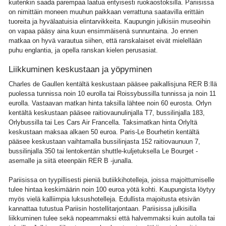
kuitenkin saada parempaa laatua erityisesti ruokaostoksilla. Pariisissa
on nimittäin moneen muuhun paikkaan verrattuna saatavilla erittäin
tuoreita ja hyvälaatuisia elintarvikkeita. Kaupungin julkisiin museoihin
on vapaa pääsy aina kuun ensimmäisenä sunnuntaina. Jo ennen
matkaa on hyvä varautua siihen, että ranskalaiset eivät mielellään
puhu englantia, ja opella ranskan kielen perusasiat.
Liikkuminen keskustaan ja yöpyminen
Charles de Gaullen kentältä keskustaan pääsee paikallisjuna RER B:llä
puolessa tunnissa noin 10 eurolla tai Roissybussilla tunnissa ja noin 11
eurolla. Vastaavan matkan hinta taksilla lähtee noin 60 eurosta. Orlyn
kentältä keskustaan pääsee raitiovaunulinjalla T7, bussilinjalla 183,
Orlybussilla tai Les Cars Air Francella. Taksimatkan hinta Orlyltä
keskustaan maksaa alkaen 50 euroa. Paris-Le Bourhetin kentältä
pääsee keskustaan vaihtamalla bussilinjasta 152 raitiovaunuun 7,
bussilinjalla 350 tai lentokentän shuttle-kuljetuksella Le Bourget -
asemalle ja siitä eteenpäin RER B -junalla.
Pariisissa on tyypillisesti pieniä butiikkihotelleja, joissa majoittumiselle
tulee hintaa keskimäärin noin 100 euroa yötä kohti. Kaupungista löytyy
myös vielä kalliimpia luksushotelleja. Edullista majoitusta etsivän
kannattaa tutustua Pariisin hostellitarjontaan. Pariisissa julkisilla
liikkuminen tulee sekä nopeammaksi että halvemmaksi kuin autolla tai