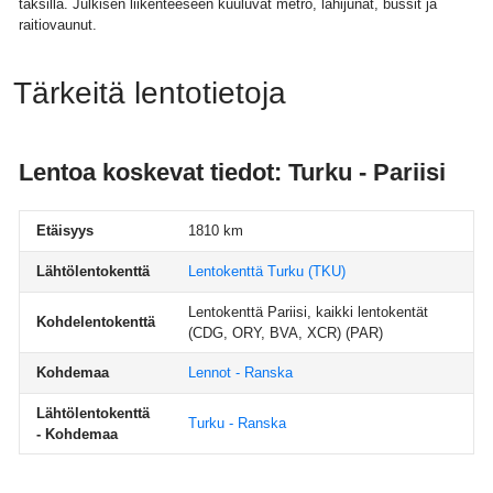
taksilla. Julkisen liikenteeseen kuuluvat metro, lähijunat, bussit ja
raitiovaunut.
Tärkeitä lentotietoja
Lentoa koskevat tiedot: Turku - Pariisi
Etäisyys
1810 km
Lähtölentokenttä
Lentokenttä Turku
(TKU)
Lentokenttä Pariisi, kaikki lentokentät
Kohdelentokenttä
(CDG, ORY, BVA, XCR)
(PAR)
Kohdemaa
Lennot - Ranska
Lähtölentokenttä
Turku - Ranska
- Kohdemaa