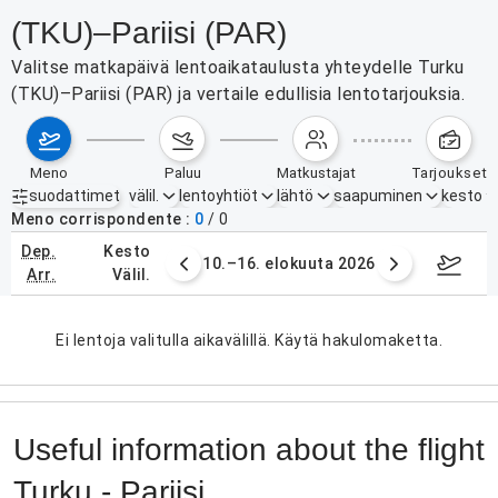
(TKU)–Pariisi (PAR)
Valitse matkapäivä lentoaikataulusta yhteydelle Turku
(TKU)–Pariisi (PAR) ja vertaile edullisia lentotarjouksia.
meno
paluu
matkustajat
tarjoukset
suodattimet
välil.
lentoyhtiöt
lähtö
saapuminen
kesto
Aktiiviset suodattimet
ei mitään
Meno corrispondente
0
/
0
dep.
kesto
. elokuuta 2026
10.–16. elokuuta 2026
17.–2
arr.
välil.
Ei lentoja valitulla aikavälillä. Käytä hakulomaketta.
Useful information about the flight
Turku - Pariisi