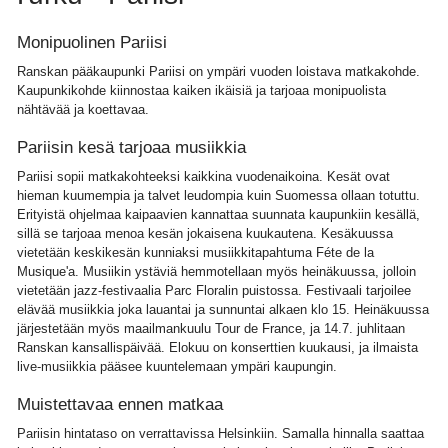
Monipuolinen Pariisi
Ranskan pääkaupunki Pariisi on ympäri vuoden loistava matkakohde.
Kaupunkikohde kiinnostaa kaiken ikäisiä ja tarjoaa monipuolista
nähtävää ja koettavaa.
Pariisin kesä tarjoaa musiikkia
Pariisi sopii matkakohteeksi kaikkina vuodenaikoina. Kesät ovat
hieman kuumempia ja talvet leudompia kuin Suomessa ollaan totuttu.
Erityistä ohjelmaa kaipaavien kannattaa suunnata kaupunkiin kesällä,
sillä se tarjoaa menoa kesän jokaisena kuukautena. Kesäkuussa
vietetään keskikesän kunniaksi musiikkitapahtuma Féte de la
Musique'a. Musiikin ystäviä hemmotellaan myös heinäkuussa, jolloin
vietetään jazz-festivaalia Parc Floralin puistossa. Festivaali tarjoilee
elävää musiikkia joka lauantai ja sunnuntai alkaen klo 15. Heinäkuussa
järjestetään myös maailmankuulu Tour de France, ja 14.7. juhlitaan
Ranskan kansallispäivää. Elokuu on konserttien kuukausi, ja ilmaista
live-musiikkia pääsee kuuntelemaan ympäri kaupungin.
Muistettavaa ennen matkaa
Pariisin hintataso on verrattavissa Helsinkiin. Samalla hinnalla saattaa