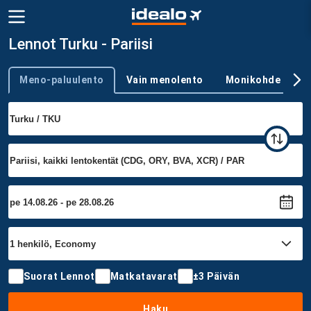
Lennot Turku - Pariisi
Meno-paluulento
Vain menolento
Monikohde
Trip type
Suorat Lennot
Matkatavarat
±3 Päivän
Haku