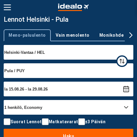
Lennot Helsinki - Pula
Meno-paluulento
Vain menolento
Monikohde
Trip type
Suorat Lennot
Matkatavarat
±3 Päivän
Haku