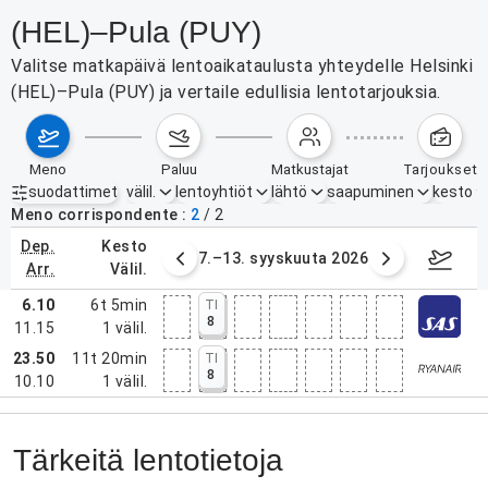
(HEL)–Pula (PUY)
Valitse matkapäivä lentoaikataulusta yhteydelle Helsinki
(HEL)–Pula (PUY) ja vertaile edullisia lentotarjouksia.
meno
paluu
matkustajat
tarjoukset
suodattimet
välil.
lentoyhtiöt
lähtö
saapuminen
kesto
Aktiiviset suodattimet
ei mitään
Meno corrispondente
2
/
2
dep.
kesto
1.8.–6.9.2026
7.–13. syyskuuta 2026
14.–20
arr.
välil.
6.10
6t 5min
TI
8
11.15
1
välil.
23.50
11t 20min
TI
8
10.10
1
välil.
Tärkeitä lentotietoja