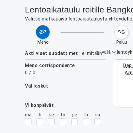
Lentoaikataulu reitille Ban
Valitse matkapäivä lentoaikataulusta yhteydelle 
meno
paluu
välil.
lentoyh
Aktiiviset suodattimet
ei mitään
Meno corrispondente
dep
3.–9. el
0
/
0
arr
välilaskut
 aikavälillä. Käytä hakulomaketta.
suodattimet
viikonpäivät
ma
ti
ke
to
pe
la
su