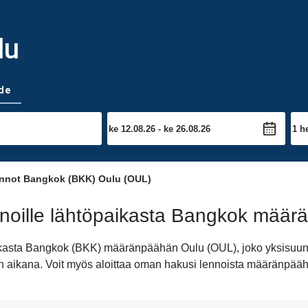
lu
de
nnot Bangkok (BKK) Oulu (OUL)
noille lähtöpaikasta Bangkok mää
aikasta Bangkok (BKK) määränpäähän Oulu (OUL), joko yksisuunt
äivän aikana. Voit myös aloittaa oman hakusi lennoista määränpä