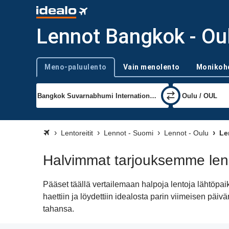
Lennot Bangkok - Ou
Meno-paluulento
Vain menolento
Monikoh
Trip type
Lentoreitit
Lennot - Suomi
Lennot - Oulu
Le
Halvimmat tarjouksemme len
Pääset täällä vertailemaan halpoja lentoja lähtöp
haettiin ja löydettiin idealosta parin viimeisen p
tahansa.