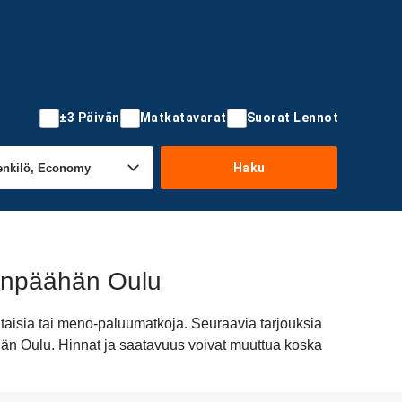
±3 Päivän
Matkatavarat
Suorat Lennot
Haku
ränpäähän Oulu
aisia tai meno-paluumatkoja. Seuraavia tarjouksia
ähän Oulu. Hinnat ja saatavuus voivat muuttua koska