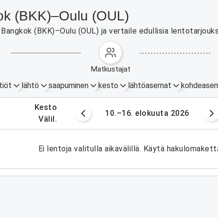
gkok (BKK)–Oulu (OUL)
Bangkok (BKK)–Oulu (OUL) ja vertaile edullisia lentotarjouks
matkustajat
tiöt
lähtö
saapuminen
kesto
lähtöasemat
kohdease
.
kesto
okuuta 2026
10.–16. elokuuta 2026
.
välil.
Ei lentoja valitulla aikavälillä. Käytä hakulomakett