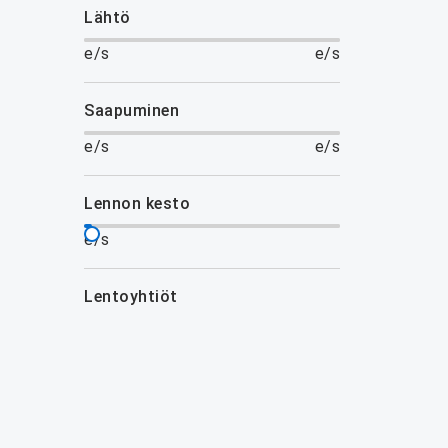
lähtö
e/s
e/s
saapuminen
e/s
e/s
lennon kesto
e/s
lentoyhtiöt