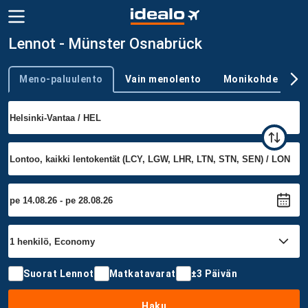
Lennot - Münster Osnabrück
Meno-paluulento
Vain menolento
Monikohde
Trip type
Suorat Lennot
Matkatavarat
±3 Päivän
Haku