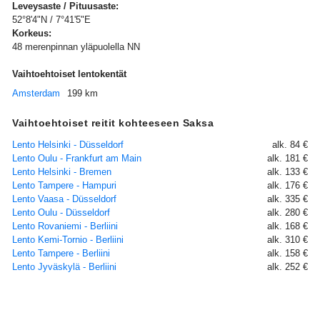
Leveysaste / Pituusaste:
52°8'4"N / 7°41'5"E
Korkeus:
48 merenpinnan yläpuolella NN
Vaihtoehtoiset lentokentät
Amsterdam
199 km
Vaihtoehtoiset reitit kohteeseen Saksa
Lento Helsinki - Düsseldorf
alk. 84 €
Lento Oulu - Frankfurt am Main
alk. 181 €
Lento Helsinki - Bremen
alk. 133 €
Lento Tampere - Hampuri
alk. 176 €
Lento Vaasa - Düsseldorf
alk. 335 €
Lento Oulu - Düsseldorf
alk. 280 €
Lento Rovaniemi - Berliini
alk. 168 €
Lento Kemi-Tornio - Berliini
alk. 310 €
Lento Tampere - Berliini
alk. 158 €
Lento Jyväskylä - Berliini
alk. 252 €