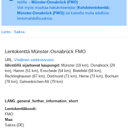
reitille:
- Münster-Osnabrück (FMO)
Voit myös muuttaa hakukriteerejäsi (
Kohdelentokenttä:
Münster-Osnabrück (FMO)
) tai katsella muita edullisia
lentomahdollisuuksia.
Lento - Saksa
Lentokenttä Münster-Osnabrück FMO
URL:
Virallinen verkkosivusto
lähistöllä sijaitsevat kaupungit:
Münster (19 km), Osnabrück (29
km), Hamm (51 km), Enschede (54 km), Bielefeld (59 km),
Recklinghausen (67 km), Dortmund (71 km), Herne (73 km), Bochum
(79 km), Gelsenkirchen-Alt (79 km)
LANG_general_further_information_short
Lentokenttäkoodi:
FMO
Maa:
Saksa (DE)