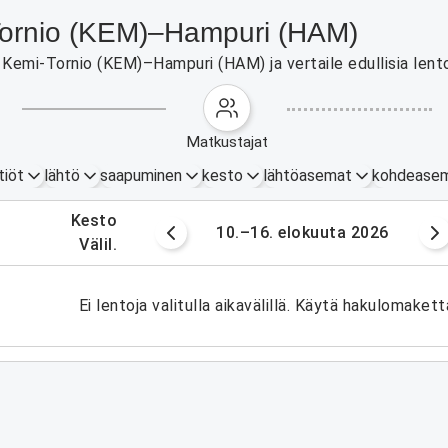
i-Tornio (KEM)–Hampuri (HAM)
Kemi-Tornio (KEM)–Hampuri (HAM) ja vertaile edullisia lento
matkustajat
tiöt
lähtö
saapuminen
kesto
lähtöasemat
kohdease
.
kesto
okuuta 2026
10.–16. elokuuta 2026
.
välil.
Ei lentoja valitulla aikavälillä. Käytä hakulomakett