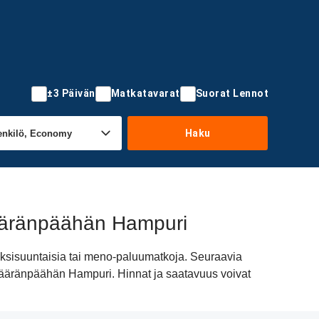
±3 Päivän
Matkatavarat
Suorat Lennot
Haku
määränpäähän Hampuri
ksisuuntaisia tai meno-paluumatkoja. Seuraavia
a määränpäähän Hampuri. Hinnat ja saatavuus voivat