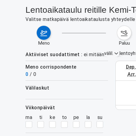
Lentoaikataulu reitille Kem
Valitse matkapäivä lentoaikataulusta yhteydelle 
meno
paluu
välil.
lentoyh
Aktiiviset suodattimet
ei mitään
Meno corrispondente
dep
3.–9. el
0
/
0
arr
välilaskut
 aikavälillä. Käytä hakulomaketta.
suodattimet
viikonpäivät
ma
ti
ke
to
pe
la
su