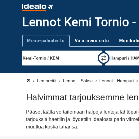
Lennot Kemi Tornio 
Meno-paluulento
Vain menolento
Monikoh
Trip type
Lentoreitit
Lennot - Saksa
Lennot - Hampuri
Halvimmat tarjouksemme len
Pääset täällä vertailemaan halpoja lentoja lähtö
tarjouksia haettiin ja löydettiin idealosta parin v
muuttua koska tahansa.