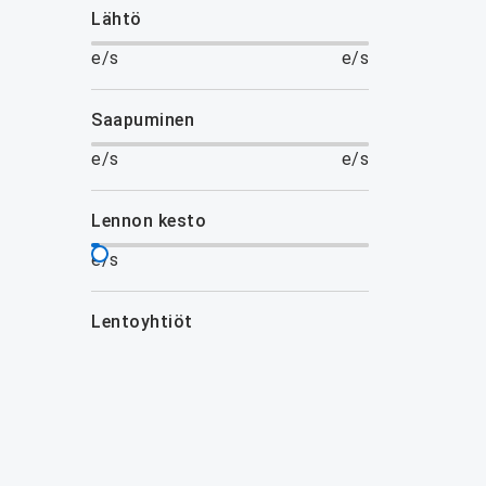
lähtö
e/s
e/s
saapuminen
e/s
e/s
lennon kesto
e/s
lentoyhtiöt