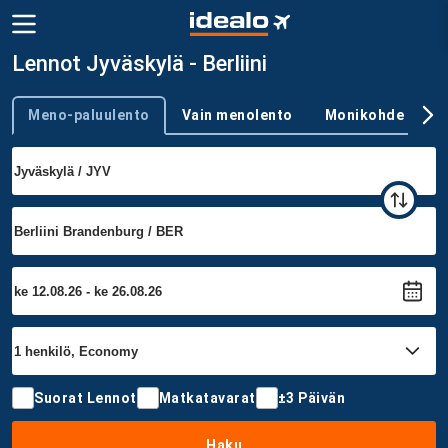
Lennot Jyväskylä - Berliini
Meno-paluulento
Vain menolento
Monikohde
Trip type
Suorat Lennot
Matkatavarat
±3 Päivän
Haku