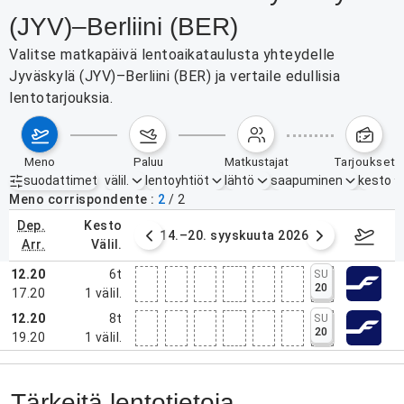
(JYV)–Berliini (BER)
Valitse matkapäivä lentoaikataulusta yhteydelle
Jyväskylä (JYV)–Berliini (BER) ja vertaile edullisia
lentotarjouksia.
meno
paluu
matkustajat
tarjoukset
suodattimet
välil.
lentoyhtiöt
lähtö
saapuminen
kesto
Aktiiviset suodattimet
ei mitään
Meno corrispondente
2
/
2
dep.
kesto
. syyskuuta 2026
14.–20. syyskuuta 2026
21.–27
arr.
välil.
12.20
6t
SU
20
17.20
1
välil.
12.20
8t
SU
20
19.20
1
välil.
Tärkeitä lentotietoja