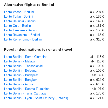
Alternative flights to Berliini
Lento Vaasa - Berliini
alk. 294 €
Lento Turku - Berliini
alk. 189 €
Lento Helsinki - Berliini
alk. 142 €
Lento Oulu - Berliini
alk. 181 €
Lento Tampere - Berliini
alk. 158 €
Lento Rovaniemi - Berliini
alk. 168 €
Lento Kemi-Tornio - Berliini
alk. 310 €
Popular destinations for onward travel
Lento Berliini - Rome-Ciampino
alk. 113 €
Lento Berliini - Malaga
alk. 110 €
Lento Berliini - Thessaloniki
alk. 109 €
Lento Berliini - Bologna
alk. 109 €
Lento Berliini - Budapest
alk. 39 €
Lento Berliini - Bangkok
alk. 624 €
Lento Berliini - Accra
alk. 646 €
Lento Berliini - Rooma Fiumicino
alk. 97 €
Lento Berliini - Tunis Carthage
alk. 175 €
Lento Berliini - Lyon - Saint-Exupéry (Satolas)
alk. 121 €