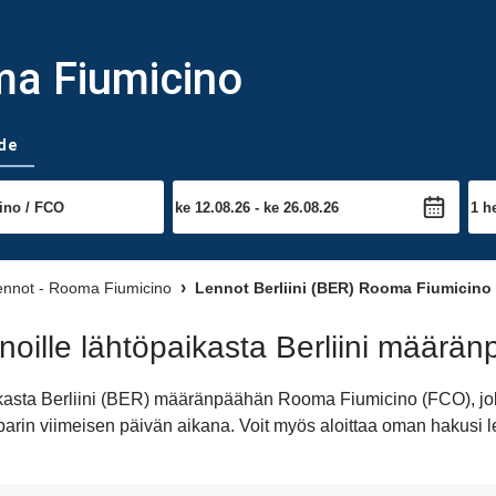
oma Fiumicino
de
ennot - Rooma Fiumicino
Lennot Berliini (BER) Rooma Fiumicino
oille lähtöpaikasta Berliini määr
aikasta Berliini (BER) määränpäähän Rooma Fiumicino (FCO), jo
sta parin viimeisen päivän aikana. Voit myös aloittaa oman hak