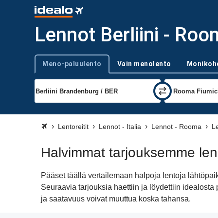
Lennot Berliini - Ro
Meno-paluulento
Vain menolento
Monikoh
Trip type
Lentoreitit
Lennot - Italia
Lennot - Rooma
L
Halvimmat tarjouksemme lenn
Pääset täällä vertailemaan halpoja lentoja lähtöp
Seuraavia tarjouksia haettiin ja löydettiin idealo
ja saatavuus voivat muuttua koska tahansa.