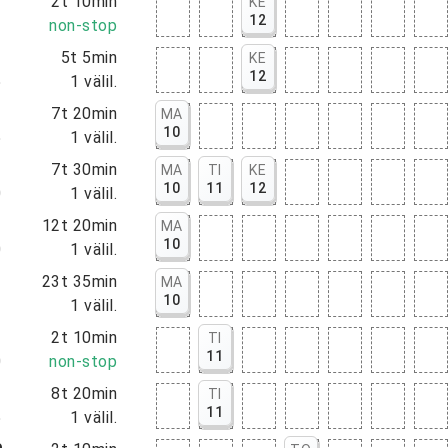
0
2t 10min
KE
12
0
non-stop
0
5t 5min
KE
12
5
1
välil.
5
7t 20min
MA
10
5
1
välil.
0
7t 30min
MA
TI
KE
10
11
12
0
1
välil.
0
12t 20min
MA
10
0
1
välil.
0
23t 35min
MA
10
5
1
välil.
0
2t 10min
TI
11
0
non-stop
5
8t 20min
TI
11
5
1
välil.