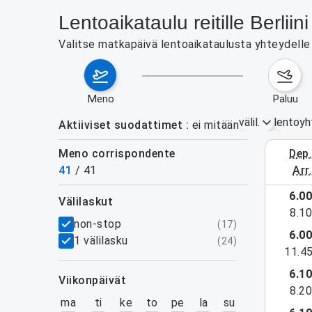
Lentoaikataulu reitille Berl
Valitse matkapäivä lentoaikataulusta yhteydelle B
meno
paluu
välil.
lentoyh
Aktiiviset suodattimet
ei mitään
Meno corrispondente
dep
3.–9. el
41
/
41
arr
näytä lisää
6.0
välilaskut
8.1
suodattimet
non-stop
(
17
)
6.0
1 välilasku
(
24
)
11.4
6.1
viikonpäivät
8.2
ma
ti
ke
to
pe
la
su