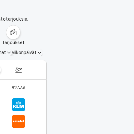
totarjouksia.
tarjoukset
mat
viikonpäivät
17.–23. elokuuta 2026