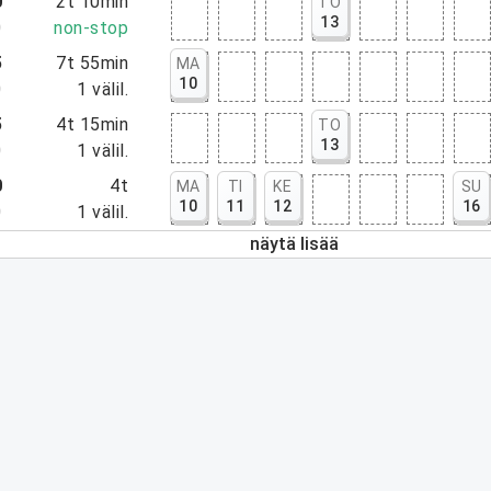
0
2t 10min
TO
13
0
non-stop
5
7t 55min
MA
10
0
1
välil.
5
4t 15min
TO
13
0
1
välil.
0
4t
MA
TI
KE
SU
10
11
12
16
0
1
välil.
näytä lisää