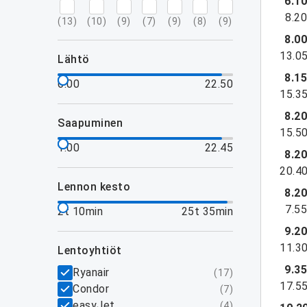
6.1
8.2
(
13
)
(
10
)
(
9
)
(
7
)
(
9
)
(
8
)
(
9
)
8.0
13.0
lähtö
8.1
6.00
22.50
15.3
8.2
saapuminen
15.5
1.00
22.45
8.2
20.4
lennon kesto
8.2
7.5
2t 10min
25t 35min
9.2
11.3
lentoyhtiöt
9.3
Ryanair
(
17
)
17.5
Condor
(
7
)
easyJet
(
4
)