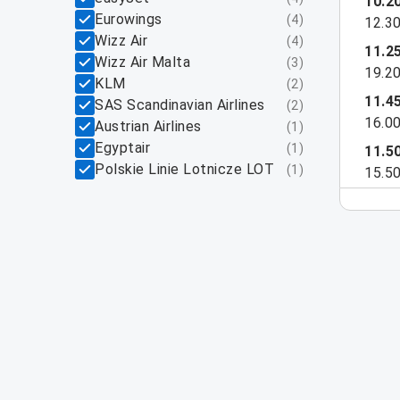
10.2
Eurowings
(
4
)
12.3
Wizz Air
(
4
)
11.2
Wizz Air Malta
(
3
)
19.2
KLM
(
2
)
11.4
SAS Scandinavian Airlines
(
2
)
16.0
Austrian Airlines
(
1
)
Egyptair
(
1
)
11.5
Polskie Linie Lotnicze LOT
(
1
)
15.5