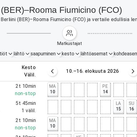
iini (BER)–Rooma Fiumicino (FCO)
erliini (BER)–Rooma Fiumicino (FCO) ja vertaile edullisia len
matkustajat
tiöt
lähtö
saapuminen
kesto
lähtöasemat
kohdease
.
kesto
okuuta 2026
10.–16. elokuuta 2026
.
välil.
0
2t 10min
MA
PE
10
14
0
non-stop
0
5t 45min
LA
SU
15
16
5
1
välil.
0
2t 10min
MA
10
0
non-stop