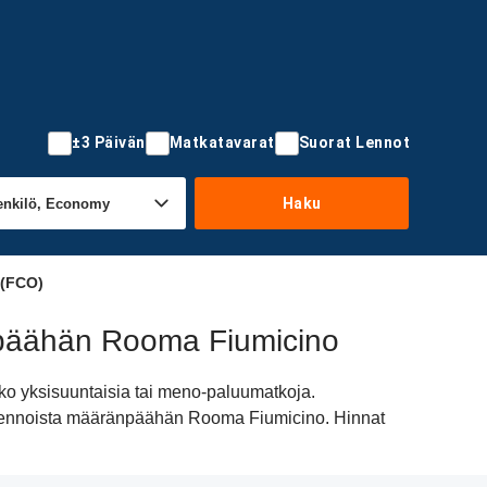
±3 Päivän
Matkatavarat
Suorat Lennot
Haku
 (FCO)
änpäähän Rooma Fiumicino
ko yksisuuntaisia tai meno-paluumatkoja.
usi lennoista määränpäähän Rooma Fiumicino. Hinnat