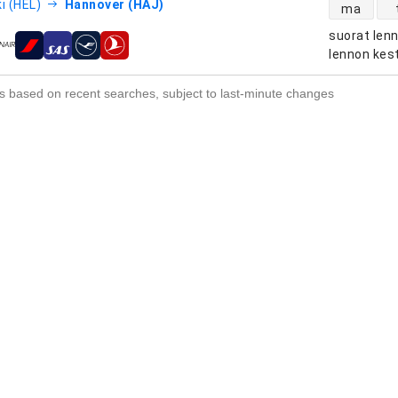
suorien le
i (HEL)
Hannover (HAJ)
ma
suorat len
htiöt
lennon kes
s based on recent searches, subject to last-minute changes