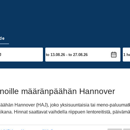
de
nnoille määränpäähän Hannover
npäähän Hannover (HAJ), joko yksisuuntaisia tai meno-paluuma
kana. Hinnat saattavat vaihdella riippuen lentoreitistä, päiväm