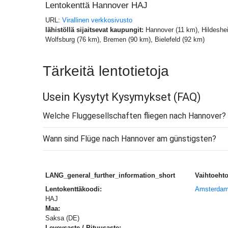
Lentokenttä Hannover HAJ
URL:
Virallinen verkkosivusto
lähistöllä sijaitsevat kaupungit:
Hannover (11 km), Hildeshe
Wolfsburg (76 km), Bremen (90 km), Bielefeld (92 km)
Tärkeitä lentotietoja
Usein Kysytyt Kysymykset
(FAQ)
Welche Fluggesellschaften fliegen nach Hannover?
Wann sind Flüge nach Hannover am günstigsten?
LANG_general_further_information_short
Vaihtoehto
Lentokenttäkoodi:
Amsterda
HAJ
Maa:
Saksa (DE)
Leveysaste / Pituusaste: