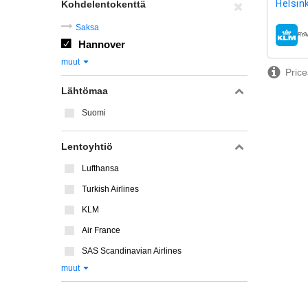
Helsink
Kohdelentokenttä
Saksa
lentoy
Hannover
muut
Price
Lähtömaa
Suomi
Lentoyhtiö
Lufthansa
Turkish Airlines
KLM
Air France
SAS Scandinavian Airlines
muut