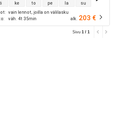
ntojen saatavuus
ti
ke
to
pe
la
su
not
:
vain lennot, joilla on välilasku
203 €
to
:
väh.
4t 35min
alk.
Sivu
1 / 1