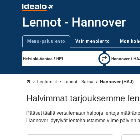
Lennot - Hannover
Meno-paluulento
Vain menolento
Monikoh
Trip type
Lentoreitit
Lennot - Saksa
Hannover (HAJ)
Halvimmat tarjouksemme le
Pääset täällä vertailemaan halpoja lentoja määrä
Hannover löytyivät lentohaustamme viime päivien ai