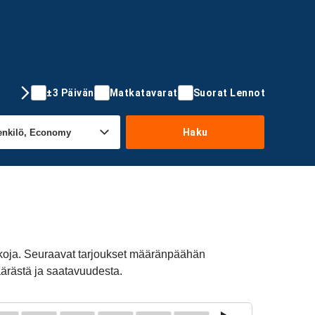
±3 Päivän
Matkatavarat
Suorat Lennot
Haku
tkoja. Seuraavat tarjoukset määränpäähän
äärästä ja saatavuudesta.