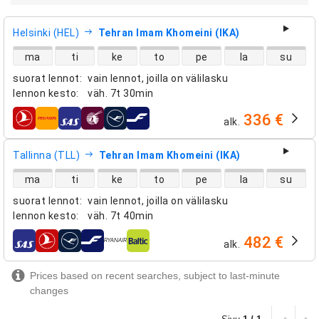
Helsinki (HEL)
Tehran Imam Khomeini (IKA)
suorien lentojen saatavuus
ma
ti
ke
to
pe
la
su
suorat lennot
:
vain lennot, joilla on välilasku
lennon kesto
:
väh.
7t 30min
336 €
alk.
lentoyhtiöt
Tallinna (TLL)
Tehran Imam Khomeini (IKA)
suorien lentojen saatavuus
ma
ti
ke
to
pe
la
su
suorat lennot
:
vain lennot, joilla on välilasku
lennon kesto
:
väh.
7t 40min
482 €
alk.
lentoyhtiöt
Prices based on recent searches, subject to last-minute
changes