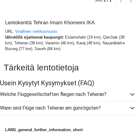
Sivu
1 / 1
Lentokenttä Tehran Imam Khomeini IKA
URL:
Virallinen verkkosivusto
lähistöllä sijaitsevat kaupungit:
Eslamshahr (19 km), Qarchak (38
km), Teheran (38 km), Varamin (46 km), Karaj (48 km), Naz̧arābād-e
Bozorg (77 km), Saveh (84 km)
Tärkeitä lentotietoja
Usein Kysytyt Kysymykset
(FAQ)
Welche Fluggesellschaften fliegen nach Teheran?
Wann sind Flüge nach Teheran am günstigsten?
LANG_general_further_information_short