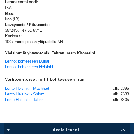
Lentokenttäkoodi:
IKA
Maa:
Iran (IR)
Leveysaste / Pituusaste:
35°24'57"N / 51°9'7"E
Korkeus:
1007 merenpinnan yläpuolella NN
Yleisimmät yhteydet alk. Tehran Imam Khomeini
Lennot kohteeseen Dubai
Lennot kohteeseen Helsinki
Vaihtoehtoiset reitit kohteeseen Iran
Lento Helsinki - Mashhad
alk. €395
Lento Helsinki - Shiraz
alk. €633
Lento Helsinki - Tabriz
alk. €405
idealo lennot