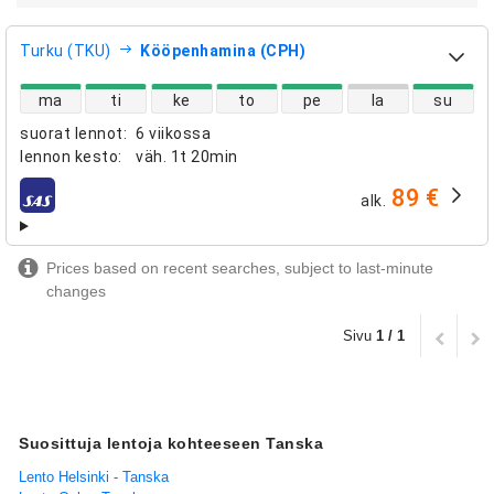
Turku (TKU)
Kööpenhamina (CPH)
suorien lentojen saatavuus
ma
ti
ke
to
pe
la
su
suorat lennot
:
6 viikossa
lennon kesto
:
väh.
1t 20min
89 €
alk.
lentoyhtiöt
Prices based on recent searches, subject to last-minute
changes
Sivu
1 / 1
Suosittuja lentoja kohteeseen Tanska
Lento Helsinki - Tanska