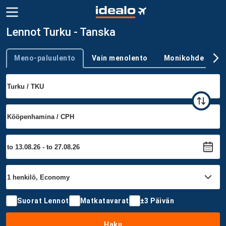
Lennot Turku - Tanska
Meno-paluulento
Vain menolento
Monikohde
Trip type
Suorat Lennot
Matkatavarat
±3 Päivän
Haku