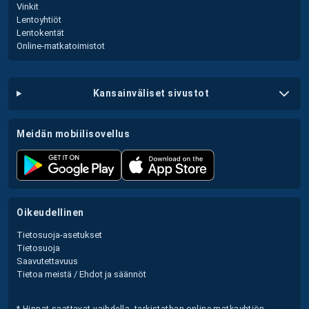
Vinkit
Lentoyhtiöt
Lentokentät
Online-matkatoimistot
kansainväliset sivustot
meidän mobiilisovellus
oikeudellinen
Tietosuoja-asetukset
Tietosuoja
Saavutettavuus
Tietoa meistä / Ehdot ja säännöt
* Hinnat saattavat vaihdella, tarkistathan online-matkayhtiön