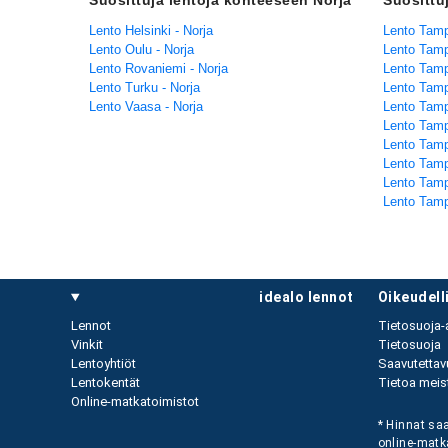
Suosittuja lentoja kohteeseen Norja
Suosittu
Lento Helsinki - Norja
Lento Tamp
Lento Oulu - Norja
Lento Tamp
Lento Rovaniemi - Norja
Lento Tamp
Lento Turku - Norja
Lento Tamp
Lento Vaasa - Norja
Lento Tamp
Lento Tamp
Lento Tamp
Lento Tamp
Lento Tamp
Lento Tamp
idealo lennot
oikeudel
Lennot
Tietosuoja-
Vinkit
Tietosuoja
Lentoyhtiöt
Saavutettav
Lentokentät
Tietoa meist
Online-matkatoimistot
* Hinnat saa
online-matk