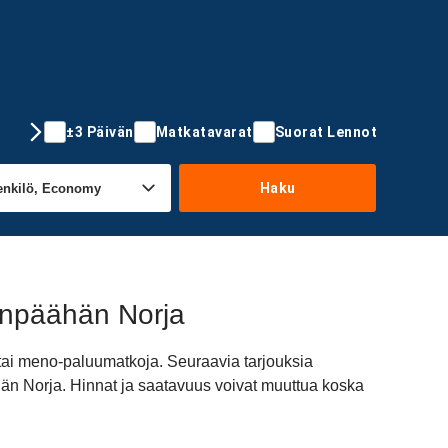
±3 Päivän
Matkatavarat
Suorat Lennot
Haku
änpäähän Norja
tai meno-paluumatkoja. Seuraavia tarjouksia
ähän Norja. Hinnat ja saatavuus voivat muuttua koska