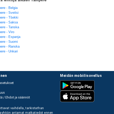
ja lentoja alkaen Tampere
ere - Belgia
ere - Sveitsi
ere - Tšekki
ere - Saksa
ere - Tanska
ere - Viro
ere - Espanja
ere - Suomi
ere - Ranska
ere - Unkari
linen
meidän mobiilisovellus
asetukset
uus
ä / Ehdot ja säännöt
ttavat vaihdella, tarkistathan
ayhtiön antamat matkatiedot ennen