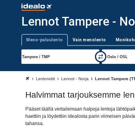
Lennot Tampere - No
Meno-paluulento
Vain menolento
Monikoh
Trip type
Lentoreitit
Lennot - Norja
Lennot Tampere (T
Halvimmat tarjouksemme len
Pääset täällä vertailemaan halpoja lentoja lähtöp
haettiin ja löydettiin idealosta parin viimeisen pä
tahansa.