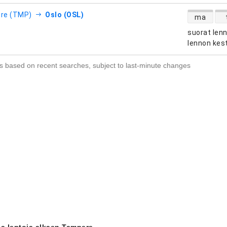
suorien le
re (TMP)
Oslo (OSL)
ma
suorat len
htiöt
lennon kes
s based on recent searches, subject to last-minute changes