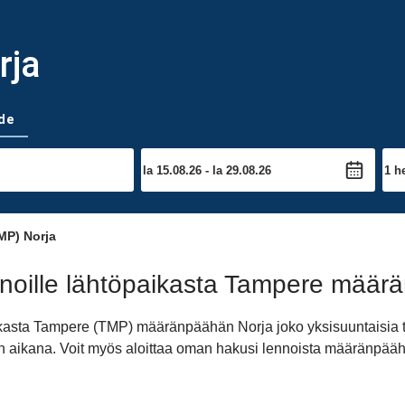
rja
de
MP) Norja
noille lähtöpaikasta Tampere määr
aikasta Tampere (TMP) määränpäähän Norja joko yksisuuntaisia 
ivän aikana. Voit myös aloittaa oman hakusi lennoista määränpä