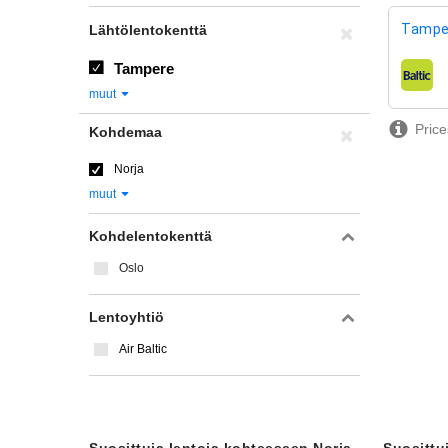
Tampe
Lähtölentokenttä
Tampere
lentoy
muut
Price
Kohdemaa
Norja
muut
Kohdelentokenttä
Oslo
Lentoyhtiö
Air Baltic