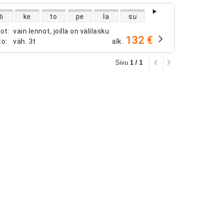
ntojen saatavuus
ti
ke
to
pe
la
su
not
:
vain lennot, joilla on välilasku
132 €
to
:
väh.
3t
alk.
Sivu
1 / 1