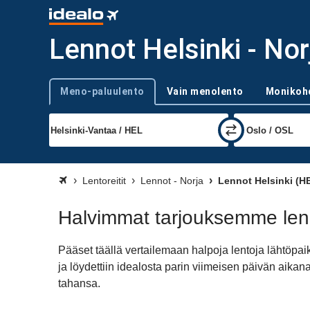
Lennot Helsinki - Nor
Meno-paluulento
Vain menolento
Monikoh
Trip type
Lentoreitit
Lennot - Norja
Lennot Helsinki (HE
Halvimmat tarjouksemme lenn
Pääset täällä vertailemaan halpoja lentoja lähtöpa
ja löydettiin idealosta parin viimeisen päivän aik
tahansa.