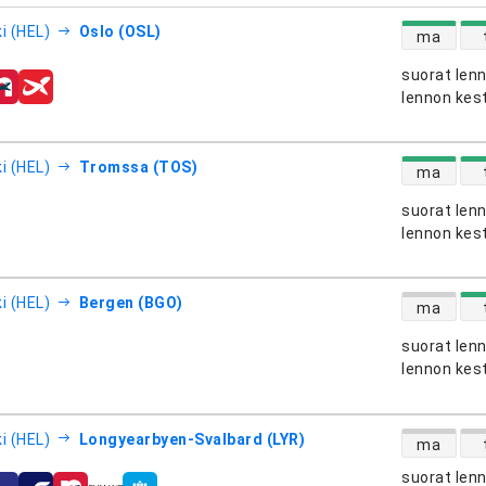
suorien le
i (HEL)
Oslo (OSL)
ma
suorat len
htiöt
lennon kes
suorien le
i (HEL)
Tromssa (TOS)
ma
suorat len
htiöt
lennon kes
suorien le
i (HEL)
Bergen (BGO)
ma
suorat len
htiöt
lennon kes
suorien le
i (HEL)
Longyearbyen-Svalbard (LYR)
ma
suorat len