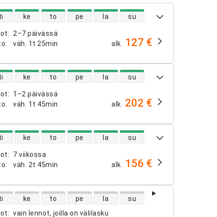
ntojen saatavuus
ti
ke
to
pe
la
su
not
:
2–7 päivässä
127 €
to
:
väh.
1t 25min
alk.
ntojen saatavuus
ti
ke
to
pe
la
su
not
:
1–2 päivässä
202 €
to
:
väh.
1t 45min
alk.
ntojen saatavuus
ti
ke
to
pe
la
su
not
:
7 viikossa
156 €
to
:
väh.
2t 45min
alk.
ntojen saatavuus
ti
ke
to
pe
la
su
not
:
vain lennot, joilla on välilasku