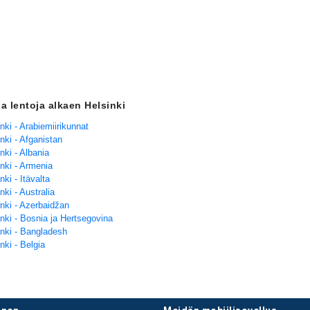
ja lentoja alkaen Helsinki
nki - Arabiemiirikunnat
nki - Afganistan
nki - Albania
nki - Armenia
nki - Itävalta
nki - Australia
nki - Azerbaidžan
nki - Bosnia ja Hertsegovina
inki - Bangladesh
nki - Belgia