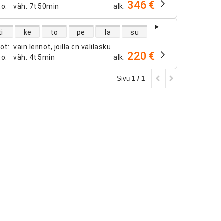
346 €
to
:
väh.
7t 50min
alk.
ntojen saatavuus
ti
ke
to
pe
la
su
not
:
vain lennot, joilla on välilasku
220 €
to
:
väh.
4t 5min
alk.
Sivu
1 / 1