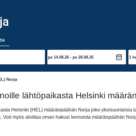
ja
de
L) Norja
oille lähtöpaikasta Helsinki määr
ikasta Helsinki (HEL) määränpäähän Norja joko yksisuuntaisia t
ana. Voit myös aloittaa oman hakusi lennoista määränpäähän Norj