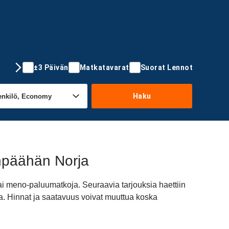
±3 Päivän
Matkatavarat
Suorat Lennot
Haku
änpäähän Norja
ai meno-paluumatkoja. Seuraavia tarjouksia haettiin
a. Hinnat ja saatavuus voivat muuttua koska