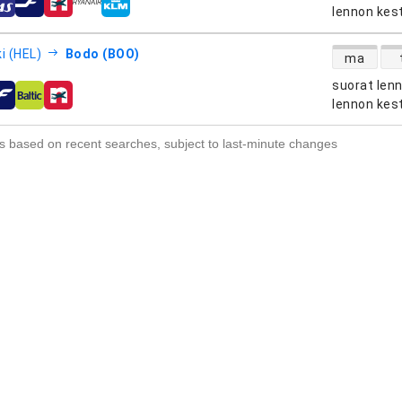
htiöt
lennon kes
suorien le
i (HEL)
Bodo (BOO)
ma
suorat len
htiöt
lennon kes
s based on recent searches, subject to last-minute changes