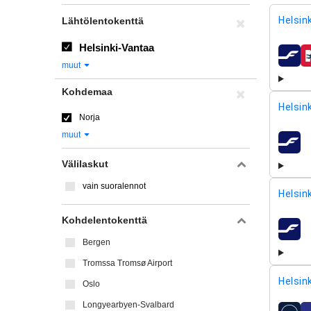
Helsink
Lähtölentokenttä
Helsinki-Vantaa
lentoy
muut
Kohdemaa
Helsink
Norja
muut
lentoy
Välilaskut
vain suoralennot
Helsink
Kohdelentokenttä
lentoy
Bergen
Tromssa Tromsø Airport
Helsink
Oslo
Longyearbyen-Svalbard