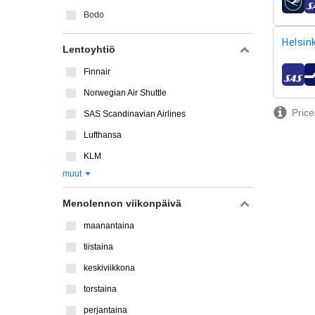
lentoy
Bodo
Helsink
Lentoyhtiö
Finnair
lentoy
Norwegian Air Shuttle
Price
SAS Scandinavian Airlines
Lufthansa
KLM
muut
Menolennon viikonpäivä
maanantaina
tiistaina
keskiviikkona
torstaina
perjantaina