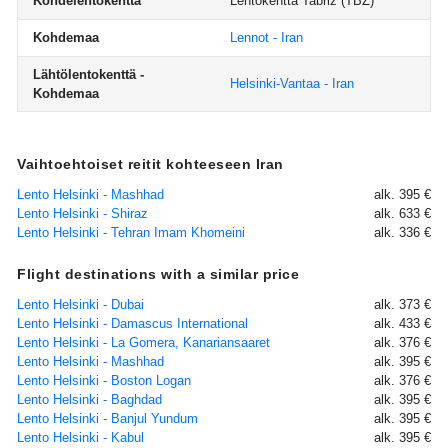
Kohdelentokenttä
Lentokenttä Tabriz
(TBZ)
Kohdemaa
Lennot - Iran
Lähtölentokenttä -
Helsinki-Vantaa - Iran
Kohdemaa
Vaihtoehtoiset reitit kohteeseen Iran
Lento Helsinki - Mashhad
alk. 395 €
Lento Helsinki - Shiraz
alk. 633 €
Lento Helsinki - Tehran Imam Khomeini
alk. 336 €
Flight destinations with a similar price
Lento Helsinki - Dubai
alk. 373 €
Lento Helsinki - Damascus International
alk. 433 €
Lento Helsinki - La Gomera, Kanariansaaret
alk. 376 €
Lento Helsinki - Mashhad
alk. 395 €
Lento Helsinki - Boston Logan
alk. 376 €
Lento Helsinki - Baghdad
alk. 395 €
Lento Helsinki - Banjul Yundum
alk. 395 €
Lento Helsinki - Kabul
alk. 395 €