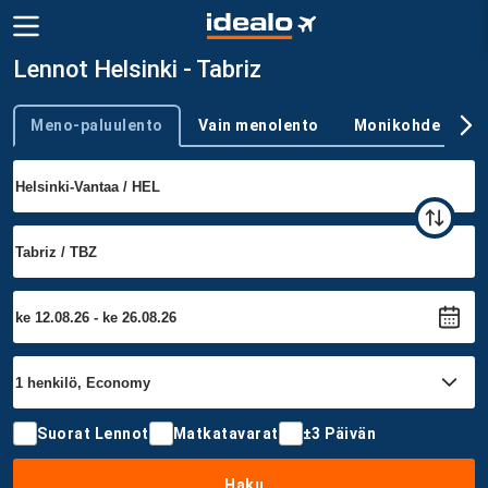
Lennot Helsinki - Tabriz
Meno-paluulento
Vain menolento
Monikohde
Trip type
Suorat Lennot
Matkatavarat
±3 Päivän
Haku