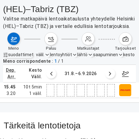
(HEL)–Tabriz (TBZ)
Valitse matkapäivä lentoaikataulusta yhteydelle Helsinki
(HEL)–Tabriz (TBZ) ja vertaile edullisia lentotarjouksia.
meno
paluu
matkustajat
tarjoukset
suodattimet
välil.
lentoyhtiöt
lähtö
saapuminen
kesto
Aktiiviset suodattimet
ei mitään
Meno corrispondente
1
/
1
dep.
kesto
0. elokuuta 2026
31.8.–6.9.2026
7.–13
arr.
välil.
15.45
10t 5min
3.20
1
välil.
Tärkeitä lentotietoja