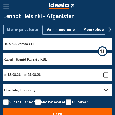
Lennot Helsinki - Afganistan
Meno-paluulento
Vain menolento
Monikohde
Trip type
Suorat Lennot
Matkatavarat
±3 Päivän
Haku