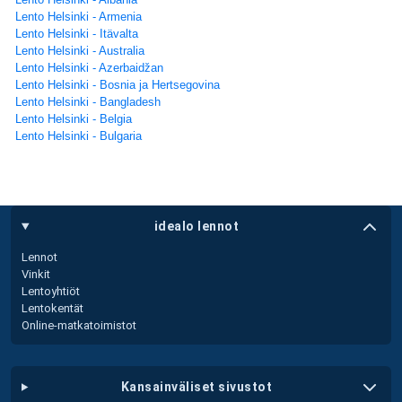
Lento Helsinki - Armenia
Lento Helsinki - Itävalta
Lento Helsinki - Australia
Lento Helsinki - Azerbaidžan
Lento Helsinki - Bosnia ja Hertsegovina
Lento Helsinki - Bangladesh
Lento Helsinki - Belgia
Lento Helsinki - Bulgaria
idealo lennot
Lennot
Vinkit
Lentoyhtiöt
Lentokentät
Online-matkatoimistot
kansainväliset sivustot