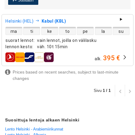
Suodatin
Helsinki (HEL)
Kabul (KBL)
suorien lentojen saatavuus
ma
ti
ke
to
pe
la
su
suorat lennot
:
vain lennot, joilla on välilasku
lennon kesto
:
väh.
10t 15min
395 €
alk.
lentoyhtiöt
Prices based on recent searches, subject to last-minute
changes
Sivu
1 / 1
Suosittuja lentoja alkaen Helsinki
Lento Helsinki - Arabiemiirikunnat
Lento Helsinki - Albania